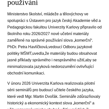
používání
Ministerstvo školství, mládeže a tělovýchovy ve
spolupráci ⁣s Ústavem pro jazyk český ​Akademie‌ věd a
Pedagogickou fakultou ⁣Univerzity Karlovy připravilo od
školního roku 2026/2027 nové učební materiály
⁤zaměřené ⁤na‌ správné ‌používání slova „komerční“.
PhDr. Petra Havlíčková,vedoucí Odboru jazykové
politiky MŠMT,uvedla,že materiály budou obsahovat
jasné příklady správného i nesprávného užití,aby se
minimalizovala jazyková ‌nedorozumění ⁢ovlivňující
‌obchodní komunikaci.⁣
V únoru 2026 Univerzita Karlova realizovala pilotní
sérii ⁣seminářů‌ pro budoucí učitele českého jazyka,
které vedl Mgr. Martin Dvořák.‍ Semináře zdůrazňovaly
historický ⁣a ⁤ekonomický kontext ​slova „komerční“ a