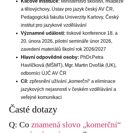
Klíčové instituce:
⁢Ministerstvo​ školství, mládeže
⁣a tělovýchovy, ‍Ústav pro jazyk český AV ČR,
Pedagogická ​fakulta⁢ Univerzity Karlovy, Český
institut ‌pro jazykové vzdělávání
Významné události:
tiskové ⁤konference 18. a
20. února 2026, pilotní semináře únor 2026,
zavedení ⁤materiálů školní rok 2026/2027
Hlavní odpovědné osoby:
PhDr.Petra
Havlíčková (MŠMT), Mgr. Martin Dvořák (UK),
odborníci ÚJČ AV ČR
Cíl:
zpřesnění užívání „komerční“ a eliminace
jazykových​ nejasností v českém vzdělávání a
veřejné komunikaci
Časté dotazy
Q: Co
znamená slovo „komerční“