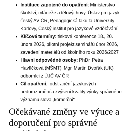
Instituce zapojené do opatření:
Ministerstvo
školství, ‌mládeže‌ a tělovýchovy,‍ Ústav pro jazyk
český AV ‌ČR,​ Pedagogická fakulta‍ Univerzity
Karlovy, Český institut pro jazykové vzdělávání
Klíčové termíny:
tiskové konference 18., 20.
února 2026, pilotní projekt seminářů únor⁤ 2026,
zavedení materiálů od školního roku 2026/2027
Hlavní odpovědné osoby:
PhDr. Petra
⁣Havlíčková‍ (MŠMT), Mgr. Martin Dvořák (UK),
⁤odborníci z ÚJČ AV ČR
Cíl opatření:
‌ odstranění‍ jazykových
nedorozumění a zvýšení kvality výuky správného
⁤významu ‌slova „komerční“
Očekávané změny ve výuce a
doporučení ‍pro správné​