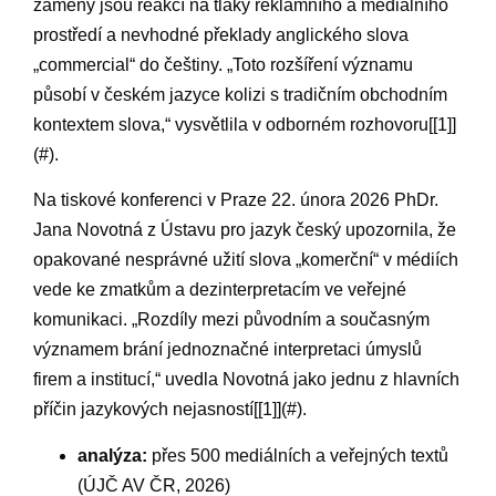
záměny jsou reakcí na tlaky reklamního ⁣a mediálního
prostředí a nevhodné překlady‌ anglického slova
⁤„commercial“ do češtiny. „Toto rozšíření významu
působí v českém jazyce‌ kolizi ⁢s tradičním obchodním
kontextem slova,“ vysvětlila v odborném rozhovoru[[1]]
(#).
Na⁤ tiskové konferenci v Praze 22. února 2026 PhDr.
Jana Novotná z Ústavu pro jazyk ⁤český upozornila, že
opakované⁤ nesprávné užití slova ⁣„komerční“ v médiích
vede⁢ ke zmatkům ⁣a dezinterpretacím ve veřejné
komunikaci. „Rozdíly mezi původním a současným
významem brání​ jednoznačné⁣ interpretaci úmyslů
‌firem ⁣a institucí,“​ uvedla Novotná jako jednu z hlavních
příčin jazykových nejasností[[1]](#).
analýza:
přes 500 ‍mediálních ⁣a veřejných textů
(ÚJČ AV⁤ ČR,‍ 2026)