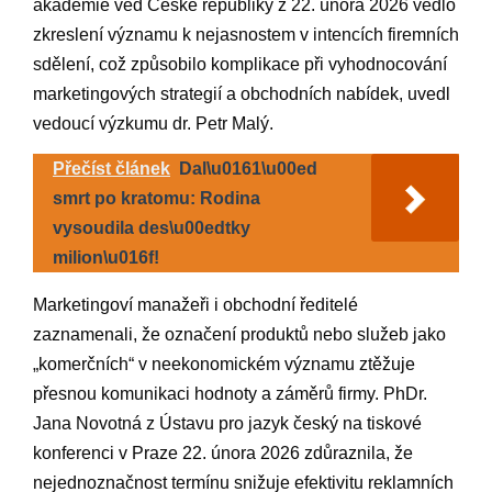
akademie věd České‍ republiky z 22. února 2026 vedlo
zkreslení významu k nejasnostem v intencích firemních
sdělení, což způsobilo komplikace při vyhodnocování
marketingových strategií a obchodních⁤ nabídek, uvedl
vedoucí výzkumu dr. Petr Malý.
Přečíst článek
Dal\u0161\u00ed
smrt po kratomu: Rodina
vysoudila des\u00edtky
milion\u016f!
Marketingoví manažeři ‍i obchodní ředitelé⁤
zaznamenali, že označení ⁤produktů nebo služeb jako
„komerčních“ ⁣v neekonomickém významu ‌ztěžuje
přesnou ⁣komunikaci ​hodnoty a záměrů firmy. PhDr.
Jana Novotná z Ústavu pro jazyk český na tiskové
konferenci v Praze 22. února 2026 zdůraznila, že
nejednoznačnost termínu‌ snižuje efektivitu reklamních