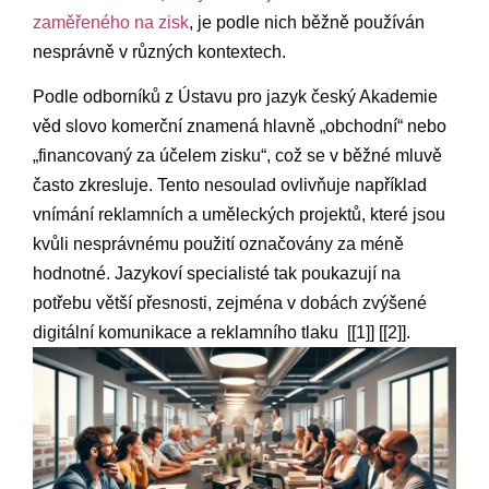
zaměřeného na zisk
, je podle ‌nich běžně používán
nesprávně v různých kontextech. ​
Podle odborníků z Ústavu​ pro jazyk český Akademie
věd slovo komerční znamená hlavně „obchodní“ ‍nebo
„financovaný za ‌účelem​ zisku“, což se v ⁤běžné mluvě
často zkresluje. Tento nesoulad ovlivňuje ‌například
vnímání reklamních a uměleckých projektů, které ​jsou
kvůli nesprávnému použití označovány za méně
hodnotné.‌ Jazykoví specialisté tak poukazují na
potřebu větší přesnosti, zejména v dobách zvýšené
digitální komunikace a reklamního tlaku ‍ [[1]] [[2]].