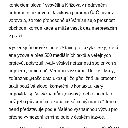
kontextem slova,“⁣ vysvětlila Křížová v nedávném⁢
odborném rozhovoru.Jazyková poradna ÚJČ rovněž
varovala, že toto přenesené užívání snižuje přesnost
obchodní⁢ komunikace a může vést k dezinterpretacím
v praxi.
Výsledky únorové studie Ústavu pro jazyk ⁤český, která
analyzovala ⁢přes 500 mediálních textů‍ a⁢ veřejných
projevů, potvrzují trvalý ​výskyt nejasností spojených⁣ s
pojmem „komerční“. Vedoucí výzkumu, Dr. Petr Malý,
zdůraznil: „Naše data ukazují, že přibližně​ 38 procent
textů používá slovo ‚komerční‘ ⁢v kontextu, který
odpovídá⁤ spíše významům ‚masový‘ nebo ‚populární‘
než⁣ jeho původnímu ekonomickému významu.“ Tento
trend představuje podle Malého významnou výzvu ⁤pro
přesné vymezení terminologie v českém jazyce.