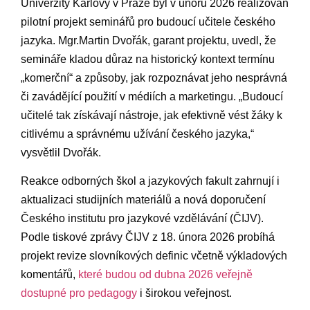
Univerzity Karlovy​ v Praze byl v únoru 2026 realizován
pilotní ​projekt seminářů pro budoucí učitele ‍českého
jazyka. Mgr.Martin Dvořák, garant projektu, uvedl, že
semináře kladou důraz na historický kontext termínu ​
„komerční“ a způsoby, jak rozpoznávat ‌jeho nesprávná
či zavádějící použití v médiích a marketingu. „Budoucí
učitelé tak získávají nástroje, jak efektivně vést⁤ žáky k
citlivému a správnému​ užívání českého jazyka,“
vysvětlil Dvořák.
Reakce odborných škol a jazykových fakult zahrnují i
‌aktualizaci studijních materiálů a nová doporučení
⁣Českého institutu ⁤pro jazykové⁤ vzdělávání (ČIJV).‌
Podle tiskové zprávy ČIJV z 18. února 2026 probíhá
⁣projekt revize ⁢slovníkových definic včetně výkladových
komentářů,
které budou od dubna 2026 veřejně
dostupné pro pedagogy
i širokou veřejnost.