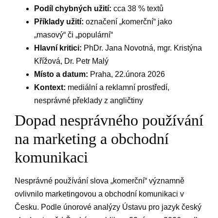
Podíl chybných užití:
cca ​38 % textů
Příklady užití:
označení „komerční“ jako
‍„masový“ či „populární“
Hlavní kritici:
PhDr.⁤ Jana Novotná, mgr. Kristýna
Křížová, Dr.⁢ Petr Malý
Místo a⁤ datum:
Praha, 22.února 2026
Kontext:
mediální a reklamní⁢ prostředí,
nesprávné překlady z angličtiny
Dopad nesprávného používání⁤
na marketing a obchodní
komunikaci
Nesprávné používání slova „komerční“ významně
ovlivnilo marketingovou a obchodní⁣ komunikaci v
Česku. Podle únorové analýzy Ústavu ‍pro jazyk český