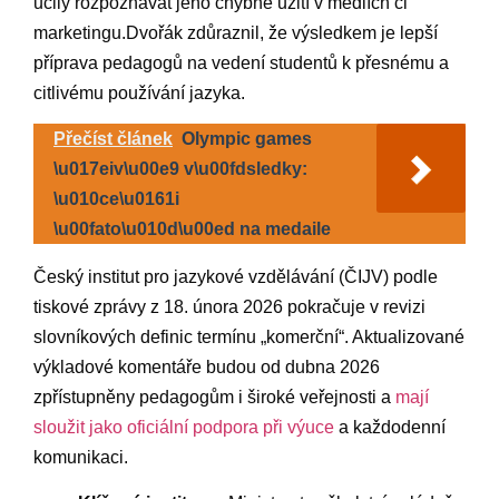
učily rozpoznávat jeho chybné užití v médiích či
marketingu.Dvořák zdůraznil, že výsledkem‍ je ⁢lepší
příprava ⁢pedagogů‍ na vedení studentů ‍k přesnému ‌a
citlivému používání jazyka.
Přečíst článek
Olympic games
\u017eiv\u00e9 v\u00fdsledky:
\u010ce\u0161i
\u00fato\u010d\u00ed na medaile
Český institut pro jazykové vzdělávání (ČIJV) podle
tiskové zprávy z 18. února 2026 pokračuje v revizi
slovníkových definic termínu „komerční“. Aktualizované
výkladové komentáře budou od dubna 2026
zpřístupněny pedagogům​ i široké​ veřejnosti ‌a
mají⁣
sloužit jako oficiální podpora při výuce
​ a každodenní
komunikaci.