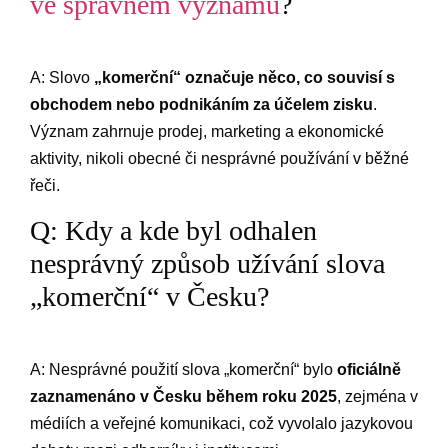
ve ⁢správném​ významu
?
A: Slovo
„komerční“ označuje něco, co ⁤souvisí s
obchodem nebo podnikáním za účelem zisku
.
Význam zahrnuje prodej,‍ marketing ⁣a ekonomické
⁤aktivity, ⁣nikoli obecné či nesprávné používání v běžné
řeči.
Q: Kdy a ‍kde byl odhalen
nesprávný způsob užívání slova
„komerční“ v Česku?
A: Nesprávné ⁣použití‍ slova „komerční“ bylo
oficiálně
zaznamenáno ​v Česku během roku 2025
, zejména v
médiích a veřejné komunikaci, což vyvolalo jazykovou