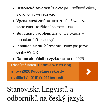
Historické zavedení slova:
po ⁣2.světové válce,
s ekonomickým rozvojem
Významová změna:
omezené užívání‌ za
socialismu, rozšíření po roce 1990
Současný‍ problém:
záměna s významy‌
„populární“ či „masový“
Instituce sledující změnu:
​Ústav pro jazyk
český AV ČR
Datum aktuálního výzkumu:
únor 2026
Přečíst článek
Fehova winter dog
show 2026 l\u00e1me rekordy
n\u00e1v\u0161t\u011bvnosti
Stanoviska lingvistů a
odborníků na český jazyk