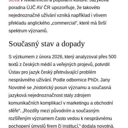
poradna ÚJČ AV ČR upozorňuje, ⁢že‍ takovéto
nejednoznačné užívání​ vzniká například ⁤i vlivem
⁣překladu anglického „commercial“, které má širší
spektrum významů.
Současný stav a dopady
S ‌výzkumem z února 2026, který analyzoval ⁤přes 500
textů z českých médií a veřejných projevů, potvrdil
Ústav pro jazyk český⁣ přetrvávající problém ​
nesprávného užívání. Podle odbornice ⁣PhDr. Jany
Novotné se „historický ​posun významu a současná⁤
jazyková nejednoznačnost staly zdrojem
komunikačních⁣ komplikací‍ v marketingu a obchodní
sféře“. „Rozdíly mezi původním a současným
rozšířeným významem často vedou​ k nesprávnému⁢
pochopení úmyslů firem či institucí,“ dodala novotná.