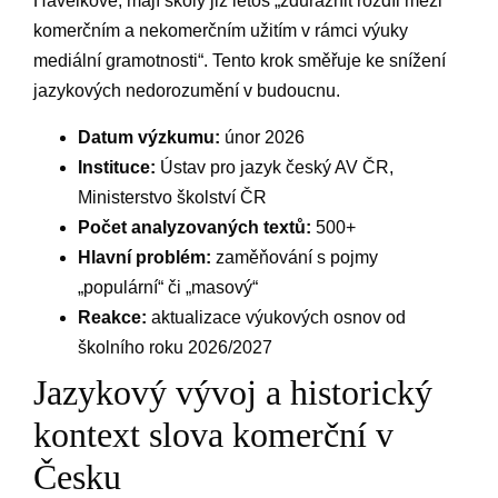
Havelkové, mají školy již letos „zdůraznit rozdíl mezi
komerčním a nekomerčním užitím v⁤ rámci výuky
mediální gramotnosti“. Tento krok směřuje⁢ ke snížení
jazykových nedorozumění v budoucnu.
Datum výzkumu:
únor 2026
Instituce:
Ústav pro jazyk český AV ČR,
Ministerstvo školství ⁢ČR
Počet analyzovaných textů:
500+
Hlavní problém:
zaměňování s pojmy
„populární“ či „masový“
Reakce:
aktualizace výukových osnov od
školního roku 2026/2027
Jazykový vývoj a historický
kontext slova komerční v
Česku