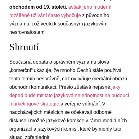
obchodem od 19. století
,
avšak jeho ‌moderní
rozšířené užívání často vybočuje
z původního
významu, což vedlo k současným jazykovým
nesrovnalostem. ‌
Shrnutí
Současná ‌debata o správném ‍významu slova
„komerční“‌ ukazuje, že mnoho⁢ Čechů stále ​používá
tento termín nesprávně, což ovlivňuje mediální obraz i
obchodní komunikaci. Přesto zůstává nejasné,
jaký
‌dopad bude⁣ mít tato jazyková nejednotnost na budoucí
marketingové strategie
a veřejné vnímání. V
nadcházejících měsících se očekávají odborné
diskuse i možné jazykové ​korekce v rámci⁣ mediálních
organizací a jazykových komisí, ‌které by mohly tuto
situaci‌ zpřehlednit.