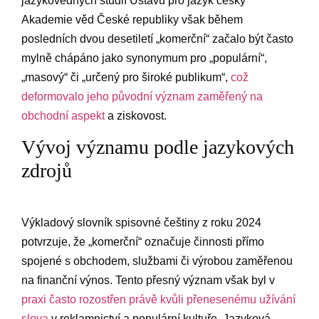
jazykovědných ⁣studií Ústavu pro jazyk český
Akademie věd České republiky však během
posledních dvou desetiletí „komerční“ začalo být často
mylně ‍chápáno jako synonymum ⁤pro „populární“,
„masový“ či „určený pro široké publikum“,‌
což
deformovalo jeho původní význam zaměřený na
obchodní aspekt
a ziskovost.
Vývoj významu podle‍ jazykových
zdrojů
Výkladový slovník spisovné češtiny⁤ z roku ‍2024
potvrzuje, že „komerční“ označuje činnosti přímo
spojené s obchodem, službami či výrobou zaměřenou
na finanční výnos. Tento přesný význam však byl v
praxi‌ často rozostřen právě kvůli přenesenému užívání
slova
v reklamnictví a⁤ populární kultuře. Jazyková