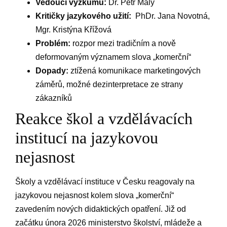
Vedoucí výzkumu:
Dr. Petr Malý
Kritičky jazykového​ užití:
⁤ PhDr.‌ Jana Novotná,
Mgr. Kristýna Křížová
Problém:
rozpor mezi‍ tradičním a nově
deformovaným významem‌ slova „komerční“
Dopady:
ztížená komunikace marketingových
záměrů, možné dezinterpretace ze strany‌
zákazníků
Reakce škol a vzdělávacích
institucí na jazykovou
nejasnost
Školy a ​vzdělávací⁢ instituce ⁣v Česku reagovaly na‌
jazykovou nejasnost kolem ‌slova‌ „komerční“
zavedením nových didaktických opatření. Již od
začátku února 2026 ministerstvo ⁢školství, mládeže a