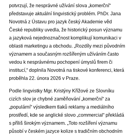
potvrzují, že nesprávné užívání slova „komerční“
představuje‌ aktuální⁤ lingvistický problém. ‍PhDr. Jana
Novotná⁢ z Ústavu pro jazyk český Akademie věd
České republiky uvedla, že historický posun významu
a jazyková nejednoznačnost komplikují komunikaci v
oblasti marketingu a obchodu. „Rozdíly mezi původním
významem a současným rozšířeným užíváním často​
vedou k⁢ nesprávnému pochopení úmyslů firem či
institucí,“ ​doplnila Novotná na tiskové ‍konferenci, která
proběhla 22. února 2026 v Praze. ​
Podle lingvistky Mgr. Kristýny Křížové ze Slovníku
cizích slov ⁤je chybné zaměňování „komerční“ ​za
„populární“ výsledkem tlaků reklamy a mediálního‌
prostředí, kde se anglické slovo „commercial“ překládá
s příliš širokým významem. „Toto rozšíření významu
působí v českém ⁣jazyce kolize s tradičním obchodním