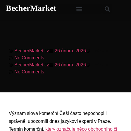
BecherMarket
BecherMarket.cz
26 února, 2026
1:50 am
No Comments
BecherMarket.cz
26 února, 2026
1:50 am
No Comments
Význam slova komerční Češi často nepochopili
správně, upozornili dnes⁤ jazykoví experti v Praze.
Termín ⁤komerční, ​
který označuje něco obchodního či