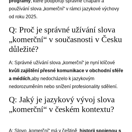
programy
, které podporují správné chápání a
používání⁢ slova „komerční“ ‍v rámci jazykové výchovy
⁤od roku 2025.
Q: Proč je správné užívání​ slova
„komerční“ v současnosti v⁢ Česku‌
důležité?
A: Správné užívání slova⁢ „komerční“ je nyní⁢ klíčové ⁣
kvůli‌ zajištění přesné komunikace v obchodní sféře⁣
a​ médiích
,aby nedocházelo k jazykovým
nedorozuměním nebo snížení profesionality sdělení.
Q: Jaký je​ jazykový vývoj slova
„komerční“ v českém kontextu?
A: Slovo „komerční“ má​ v češtině ⁢
historii⁢ spojenou s