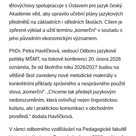
tělovýchovy spolupracuje⁢ s Ústavem pro jazyk český​
Akademie věd, aby upravilo učební plány jazykových
předmětů na základních i‌ středních školách. Cílem je
zpřesnit výklad a‌ užití termínu „komerční“ v souladu s
jeho původním ekonomickým významem.
PhDr. Petra Havlíčková, vedoucí⁤ Odboru‌ jazykové
politiky MŠMT, na tiskové konferenci 20. února ‌2026
oznámila, ‌že od​ školního roku 2026/2027 budou na
většině škol zavedeny nové metodické materiály⁣ s
konkrétními příklady správného ⁤a nesprávného použití
slova „komerční“. „Chceme tak předejít ⁤jazykovým
nedorozuměním, která ovlivňují ​nejen‌ lingvistickou
kulturu, ale i praktickou komunikaci v obchodním
prostředí,“ dodala Havlíčková.
V rámci odborného vzdělávání na Pedagogické⁣ fakultě