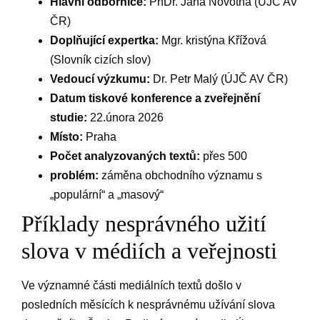
Hlavní odbornice:
PhDr. Jana Novotná ⁣(ÚJČ AV
ČR)
Doplňující⁤ expertka:
Mgr. kristýna Křížová
(Slovník cizích slov)
Vedoucí ⁣výzkumu:
Dr. Petr⁤ Malý (ÚJČ AV ČR)
Datum tiskové konference a zveřejnění
studie:
22.února 2026
Místo:
Praha
Počet‌ analyzovaných⁤ textů:
přes 500
problém:
záměna obchodního významu s
„populární“ a „masový“
Příklady nesprávného ⁤užití
⁤slova ‌v médiích a veřejnosti
Ve významné části mediálních textů došlo v
posledních měsících⁤ k nesprávnému ⁢užívání slova