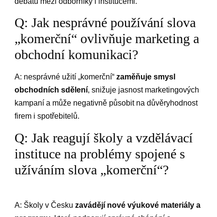
debatu mezi odborníky i institucemi.
Q: Jak nesprávné používání⁤ slova
„komerční“ ‍ovlivňuje marketing a
obchodní komunikaci?
A: ​nesprávné ⁢užití „komerční“
zaměňuje smysl
obchodních ‌sdělení
, snižuje⁢ jasnost marketingových
kampaní a může negativně působit na ⁣důvěryhodnost⁢
firem i spotřebitelů.
Q: Jak reagují školy a vzdělávací
instituce na ‌problémy spojené s
užíváním slova „komerční“?
A: Školy v Česku
zavádějí⁢ nové výukové materiály a‌