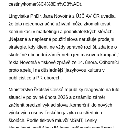
cestiny/komer%C4%8Dn%C3%AD).
Lingvistka PhDr. Jana Novotná z ÚJČ AV ČR uvedla,
že toto nejednoznačné užívání může zkomplikovat
komunikaci​ v marketingu a podnikatelských ⁣sférách.
„Nejasné a nepřesné použití slova narušuje prodejní⁢
strategie, kdy klienti ne⁣ vždy správně rozliší, zda jde⁣ o
skutečně obchodní záměr nebo jen masovou kampaň,“
⁤řekla ⁢Novotná v tiskové zprávě ze 14. února. Odborníci
‍proto apelují na důslednější jazykovou kulturu v
publicistice a PR oborech.
Ministerstvo školství České republiky reagovalo na ⁤tuto
situaci v ⁢polovině února 2026 a oznámilo záměr
začlenit precizní⁣ výklad slova „komerční“ do nových
výukových osnov českého jazyka na středních
školách. Podle ‍tiskové mluvčí MŠMT, Lenky ​