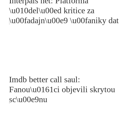
Interpals net: Platforma
\u010del\u00ed kritice za
\u00fadajn\u00e9 \u00faniky dat
Imdb better call saul:
Fanou\u0161ci objevili skrytou
sc\u00e9nu