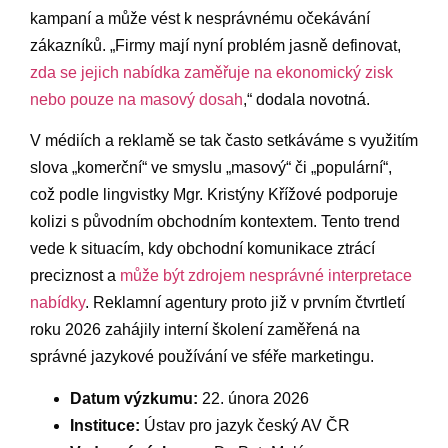
kampaní a může vést k nesprávnému očekávání
zákazníků. „Firmy mají nyní problém jasně definovat,⁤
zda se jejich nabídka zaměřuje na ‌ekonomický zisk
nebo pouze na masový‍ dosah
,“⁤ dodala novotná.
V médiích a reklamě se tak často setkáváme s využitím
slova „komerční“ ve smyslu „masový“ či „populární“,
což podle lingvistky Mgr. Kristýny Křížové podporuje
kolizi s původním obchodním kontextem. Tento trend
vede ​k situacím, ⁣kdy obchodní komunikace ztrácí
preciznost​ a⁤
může být zdrojem ​nesprávné ​interpretace
nabídky
. Reklamní agentury proto již v prvním čtvrtletí
roku 2026 zahájily interní školení zaměřená na‍
správné jazykové ​používání⁢ ve sféře ⁣marketingu.
Datum výzkumu:
22. února 2026
Instituce:
Ústav pro jazyk český AV ČR