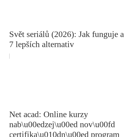
Svět seriálů (2026): Jak funguje a
7 lepších alternativ
Net acad: Online kurzy
nab\u00edzej\u00ed nov\u00fd
certifika\u010dn\u00ed program