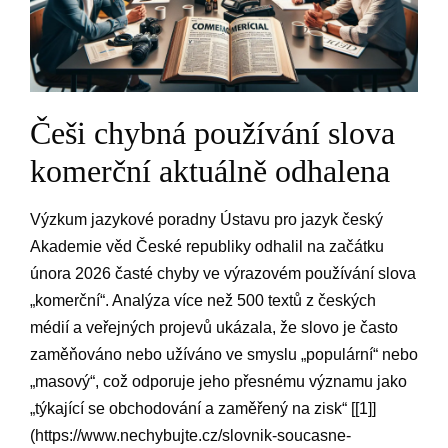
Češi chybná používání slova
komerční aktuálně odhalena
Výzkum jazykové poradny Ústavu pro jazyk český
⁤Akademie věd České‌ republiky odhalil na začátku
února 2026 časté chyby ve výrazovém používání⁢ slova
„komerční“. Analýza více⁤ než 500 textů z českých
médií a veřejných projevů ukázala, že slovo je často
zaměňováno nebo užíváno ve smyslu „populární“ nebo
„masový“, což odporuje jeho přesnému významu ‍jako
„týkající se‍ obchodování a zaměřený na⁢ zisk“ [[1]]
(https://www.nechybujte.cz/slovnik-soucasne-