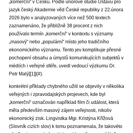
„komerční“ v Česku. Podle únorové studie Ústavu pro
jazyk⁣ český Akademie věd České⁢ republiky​ z 22.února
2026 bylo v⁤ analyzovaných více než 500 textech
zaznamenáno, že přibližně 38 ⁣procent z nich
používalo termín „komerční“ v kontextu s významy
„masový“ nebo „populární“ místo jeho tradičního
‌ekonomického významu. Tento jev komplikuje přesné
pochopení obsahu a úmyslů⁣ komunikujících subjektů v
médiích i veřejné sféře, uvedl vedoucí výzkumu Dr.
Petr Malý[[1]](#).
konkrétní⁢ příklady⁣ chybného užití se objevily v⁣ několika
veřejných i zpravodajských projevech, kde byl
„komerční“ označován například film či událost, která
měla především masový zájem veřejnosti, nikoliv
ekonomický zisk. Lingvistka Mgr.‍ Kristýna Křížová
(Slovník cizích slov) k tomu poznamenala, že takovéto