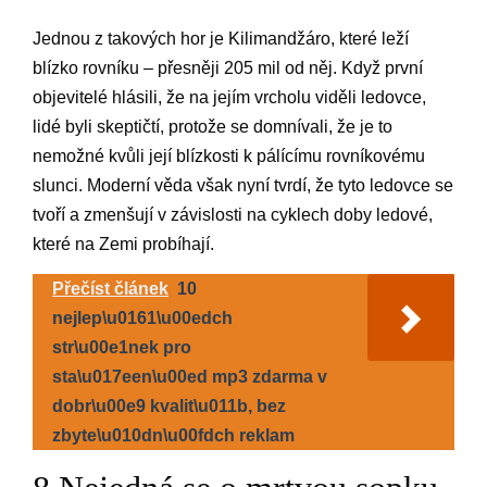
Jednou z takových hor je Kilimandžáro, které leží
blízko rovníku – přesněji 205 mil od něj. Když první
objevitelé hlásili, že na jejím vrcholu viděli ledovce,
lidé byli skeptičtí, protože se domnívali, že je to
nemožné kvůli její blízkosti k pálícímu rovníkovému
slunci. Moderní věda však nyní tvrdí, že tyto ledovce se
tvoří a zmenšují v závislosti na cyklech doby ledové,
které na Zemi probíhají.
Přečíst článek
10
nejlep\u0161\u00edch
str\u00e1nek pro
sta\u017een\u00ed mp3 zdarma v
dobr\u00e9 kvalit\u011b, bez
zbyte\u010dn\u00fdch reklam