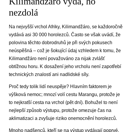
Kilimandžáro vydá, ho
nezdolá
Na nejvyšší vrchol Afriky, Kilimandžáro, se každoročně
vydává asi 30 000 horolezců. Často se však uvádí, že
polovina těchto dobrodruhů je při svých pokusech
neúspěšná – což je šokující údaj vzhledem k tomu, že
Kilimandžáro není považováno za nijak zvlášť
obtížnou horu. K dosažení jeho vrcholu není zapotřebí
technických znalostí ani nadlidské síly.
Proč tedy tolik lidí neuspěje? Hlavním faktorem je
výšková nemoc; mnozí volí cestu Marangu, protože je
to nejkratší cesta na vrchol (pět dní). Bohužel to není
nejlepší způsob výstupu, protože omezuje čas na
aklimatizaci a zvyšuje riziko onemocnění horolezců.
Mnoho nadšenců, kteří se na výstup vydávají poprvé,