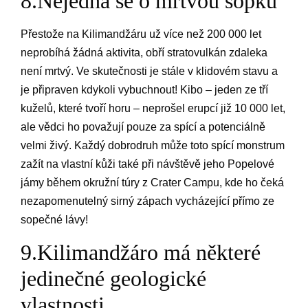
8.Nejedná se o mrtvou sopku
Přestože na Kilimandžáru už více než 200 000 let
neprobíhá žádná aktivita, obří stratovulkán zdaleka
není mrtvý. Ve skutečnosti je stále v klidovém stavu a
je připraven kdykoli vybuchnout! Kibo – jeden ze tří
kuželů, které tvoří horu – neprošel erupcí již 10 000 let,
ale vědci ho považují pouze za spící a potenciálně
velmi živý. Každý dobrodruh může toto spící monstrum
zažít na vlastní kůži také při návštěvě jeho Popelové
jámy během okružní túry z Crater Campu, kde ho čeká
nezapomenutelný sirný zápach vycházející přímo ze
sopečné lávy!
9.Kilimandžáro má některé
jedinečné geologické
vlastnosti