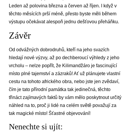
Leden až polovina března a červen až říjen. I když v
těchto měsících prší méně, přesto byste měli během
výstupu očekávat alespoň jednu dešťovou přeháňku.
Závěr
Od odvážných dobrodruhů, kteří na jeho svazích
hledají nové výzvy, až po dechberoucí výhledy z jeho
vrcholu – nelze popřít, že Kilimandžáro je fascinující
místo plné tajemství a zázraků! Ať už plánujete vlastní
cestu na tohoto afrického obra, nebo jste jen zvědaví,
čím je tato přírodní památka tak jedinečná, těchto
třináct zajímavých faktů by vám mělo poskytnout určitý
náhled na to, proč ji lidé na celém světě považují za
tak magické místo! Šťastné objevování!
Nenechte si ujít: