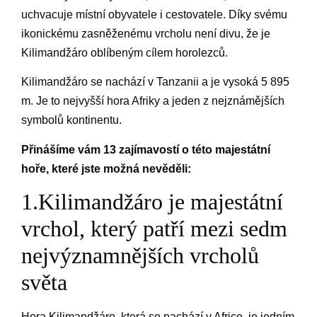
uchvacuje místní obyvatele i cestovatele. Díky svému
ikonickému zasněženému vrcholu není divu, že je
Kilimandžáro oblíbeným cílem horolezců.
Kilimandžáro se nachází v Tanzanii a je vysoká 5 895
m. Je to nejvyšší hora Afriky a jeden z nejznámějších
symbolů kontinentu.
Přinášíme vám 13 zajímavostí o této majestátní
hoře, které jste možná nevěděli:
1.Kilimandžáro je majestátní
vrchol, který patří mezi sedm
nejvýznamnějších vrcholů
světa
Hora Kilimandžáro, která se nachází v Africe, je jedním