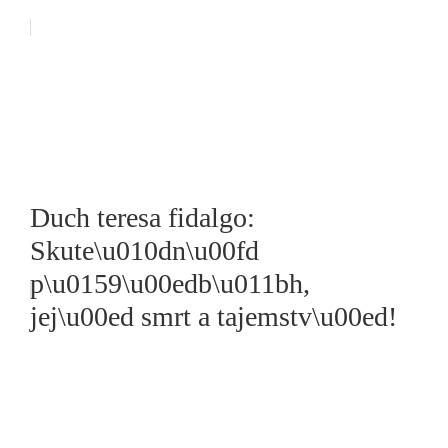
Duch teresa fidalgo:
Skute\u010dn\u00fd
p\u0159\u00edb\u011bh,
jej\u00ed smrt a tajemstv\u00ed!