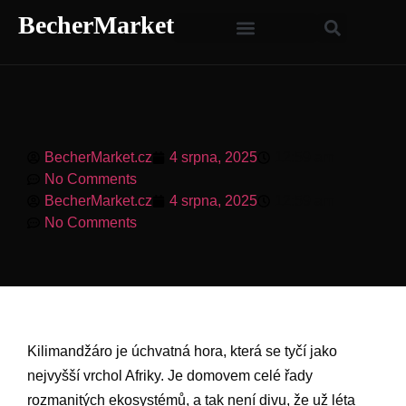
BecherMarket
BecherMarket.cz
4 srpna, 2025
12:59 am
No Comments
BecherMarket.cz
4 srpna, 2025
12:59 am
No Comments
Kilimandžáro je úchvatná hora, která se tyčí jako
nejvyšší vrchol Afriky. Je domovem celé řady
rozmanitých ekosystémů, a tak není divu, že už léta