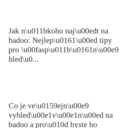
Jak n\u011bkoho naj\u00edt na
badoo: Nejlep\u0161\u00ed tipy
pro \u00fasp\u011b\u0161n\u00e9
hled\u0...
Co je ve\u0159ejn\u00e9
vyhled\u00e1v\u00e1n\u00ed na
badoo a pro\u010d byste ho