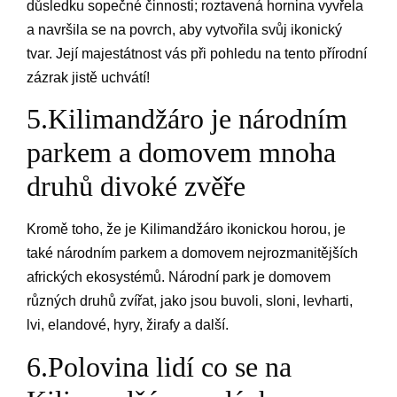
důsledku sopečné činnosti; roztavená hornina vyvřela
a navršila se na povrch, aby vytvořila svůj ikonický
tvar. Její majestátnost vás při pohledu na tento přírodní
zázrak jistě uchvátí!
5.Kilimandžáro je národním
parkem a domovem mnoha
druhů divoké zvěře
Kromě toho, že je Kilimandžáro ikonickou horou, je
také národním parkem a domovem nejrozmanitějších
afrických ekosystémů. Národní park je domovem
různých druhů zvířat, jako jsou buvoli, sloni, levharti,
lvi, elandové, hyry, žirafy a další.
6.Polovina lidí co se na