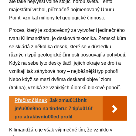
ale také nejvyšší volně stojící horou světa. Tento
majestátní vrchol, příznačně pojmenovaný Uhuru
Point, vznikal miliony let geologické činnosti.
Proces, který je zodpovědný za vytvoření jedinečného
tvaru Kilimandžára, je desková tektonika. Zemská kůra
se skládá z několika desek, které se v důsledku
různých typů geologické činnosti posouvají a pohybují.
Když na sebe tyto desky tlačí, jejich okraje se drolí a
vznikají tak záhybové hory – nejběžnější typ pohoří.
Nebo když se mezi dvěma deskami objeví zlom
(trhlina), vzniká ze vzniklých úlomků blokové pohoří.
Přečíst článek
Jak zm\u011bnit
jm\u00e9no na tinderu: 7 tip\u016f
pro atraktivn\u00ed profil
Kilimandžáro je však výjimečné tím, že vzniklo v