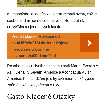
Kilimandžáro je jedním ze sedmi vrcholů světa, což je
soubor sedmi hor po celém světě, které patří k
nejvyšším na jednotlivých kontinentech.
Přečíst článek
Aplikace od
tv\u016frc\u016f tinderu: Objevte
novou cestu k online
seznamov\u00e1n\u00ed
Do tohoto exkluzivního seznamu patří Mount Everest v
Asii, Denali v Severní Americe a Aconcagua v Jižní
Americe. Kilimandžáro je díky své nadmořské výšce
známé také jako „střecha Afriky“.
Často Kladené Otázky