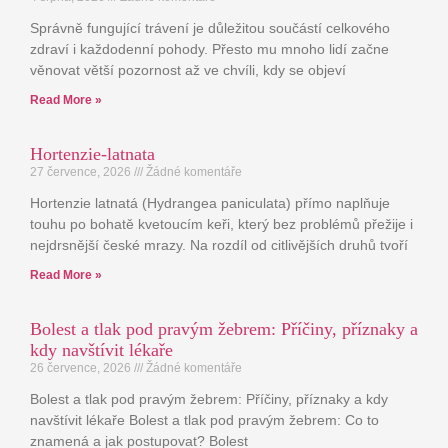
Správně fungující trávení je důležitou součástí celkového
zdraví i každodenní pohody. Přesto mu mnoho lidí začne
věnovat větší pozornost až ve chvíli, kdy se objeví
Read More »
Hortenzie-latnata
27 července, 2026
Žádné komentáře
Hortenzie latnatá (Hydrangea paniculata) přímo naplňuje
touhu po bohatě kvetoucím keři, který bez problémů přežije i
nejdrsnější české mrazy. Na rozdíl od citlivějších druhů tvoří
Read More »
Bolest a tlak pod pravým žebrem: Příčiny, příznaky a
kdy navštívit lékaře
26 července, 2026
Žádné komentáře
Bolest a tlak pod pravým žebrem: Příčiny, příznaky a kdy
navštívit lékaře Bolest a tlak pod pravým žebrem: Co to
znamená a jak postupovat? Bolest