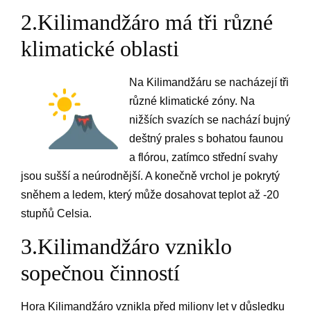
2.Kilimandžáro má tři různé
klimatické oblasti
Na Kilimandžáru se nacházejí tři
různé klimatické zóny. Na
nižších svazích se nachází bujný
deštný prales s bohatou faunou
a flórou, zatímco střední svahy
jsou sušší a neúrodnější. A konečně vrchol je pokrytý
sněhem a ledem, který může dosahovat teplot až -20
stupňů Celsia.
3.Kilimandžáro vzniklo
sopečnou činností
Hora Kilimandžáro vznikla před miliony let v důsledku