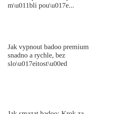
m\u011bli pou\u017e...
Jak vypnout badoo premium
snadno a rychle, bez
slo\u017eitost\u00ed
Jak smazat badoo: Krok za