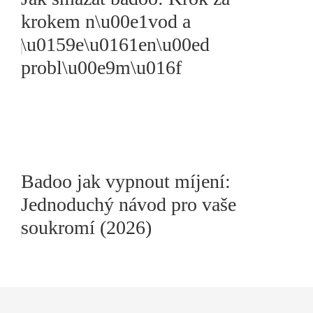
krokem n\u00e1vod a
\u0159e\u0161en\u00ed
probl\u00e9m\u016f
Badoo jak vypnout míjení:
Jednoduchý návod pro vaše
soukromí (2026)