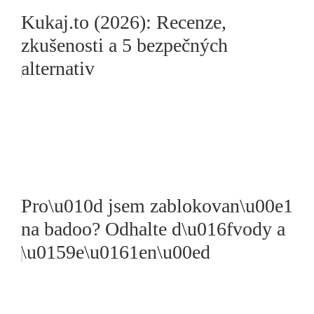
Kukaj.to (2026): Recenze,
zkušenosti a 5 bezpečných
alternativ
Pro\u010d jsem zablokovan\u00e1
na badoo? Odhalte d\u016fvody a
\u0159e\u0161en\u00ed