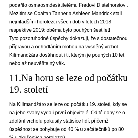
podařilo osmaosmdesátiletému Fredovi Distelhorstovi.
Mezitím se Coaltan Tanner a Ashleen Mandrick stali
nejmladšími horolezci všech dob v letech 2018
respektive 2019; oběma bylo pouhých šest let!
Tyto pozoruhodné úspěchy dokazují, že s dostatečnou
přípravou a odhodláním mohou na vysněný vrchol
Kilimandžára dosáhnout i ti, kterým je pouhých 10 let
nebo až neuvěřitelný věk.
11.Na horu se leze od počátku
19. století
Na Kilimandžáro se leze od počátku 19. století, kdy se
na jeho svahy vydali první objevitelé. Od té doby se o
zdolání vrcholu pokusily statisíce lidí, přičemž
úspěšnost se pohybuje od 40 % u začátečníků po 80
% u zkušených horolezců.