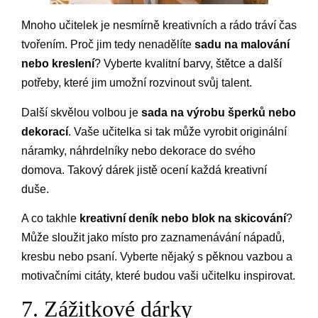
Mnoho učitelek je nesmírně kreativních a rádo tráví čas
tvořením. Proč jim tedy nenadělíte
sadu na malování
nebo kreslení
? Vyberte kvalitní barvy, štětce a další
potřeby, které jim umožní rozvinout svůj talent.
Další skvělou volbou je
sada na výrobu šperků nebo
dekorací
. Vaše učitelka si tak může vyrobit originální
náramky, náhrdelníky nebo dekorace do svého
domova. Takový dárek jistě ocení každá kreativní
duše.
A co takhle
kreativní deník nebo blok na skicování
?
Může sloužit jako místo pro zaznamenávání nápadů,
kresbu nebo psaní. Vyberte nějaký s pěknou vazbou a
motivačními citáty, které budou vaši učitelku inspirovat.
7. Zážitkové dárky