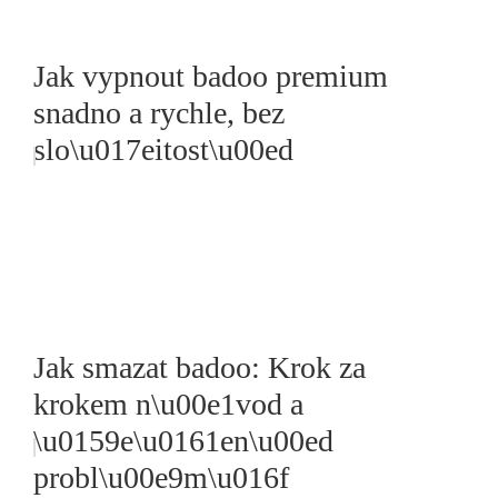
Jak vypnout badoo premium
snadno a rychle, bez
slo\u017eitost\u00ed
Jak smazat badoo: Krok za
krokem n\u00e1vod a
\u0159e\u0161en\u00ed
probl\u00e9m\u016f