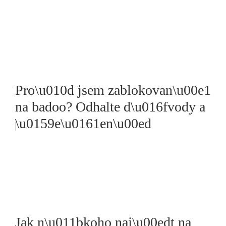
Pro\u010d jsem zablokovan\u00e1
na badoo? Odhalte d\u016fvody a
\u0159e\u0161en\u00ed
Jak n\u011bkoho naj\u00edt na