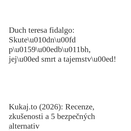
Duch teresa fidalgo:
Skute\u010dn\u00fd
p\u0159\u00edb\u011bh,
jej\u00ed smrt a tajemstv\u00ed!
Kukaj.to (2026): Recenze,
zkušenosti a 5 bezpečných
alternativ