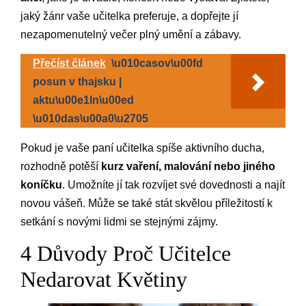
jaký žánr vaše učitelka preferuje, a dopřejte jí
nezapomenutelný večer plný umění a zábavy.
Přečíst článek
\u010casov\u00fd
posun v thajsku |
aktu\u00e1ln\u00ed
\u010das\u00a0\u2705
Pokud je vaše paní učitelka spíše aktivního ducha,
rozhodně potěší
kurz vaření, malování nebo jiného
koníčku
. Umožníte jí tak rozvíjet své dovednosti a najít
novou vášeň. Může se také stát skvělou příležitostí k
setkání s novými lidmi se stejnými zájmy.
4 Důvody Proč Učitelce
Nedarovat Květiny