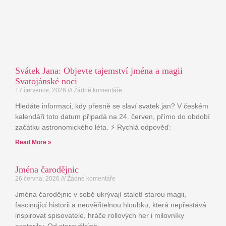
Svátek Jana: Objevte tajemství jména a magii
Svatojánské noci
17 července, 2026
Žádné komentáře
Hledáte informaci, kdy přesně se slaví svatek.jan? V českém
kalendáři toto datum připadá na 24. červen, přímo do období
začátku astronomického léta. ⚡ Rychlá odpověď:
Read More »
Jména čarodějnic
26 června, 2026
Žádné komentáře
Jména čarodějnic v sobě ukrývají staletí starou magii,
fascinující historii a neuvěřitelnou hloubku, která nepřestává
inspirovat spisovatele, hráče rollových her i milovníky
esoteriky. Od starověkých