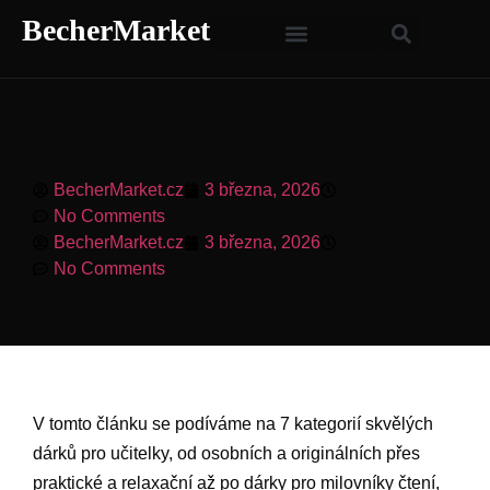
BecherMarket
BecherMarket.cz
3 března, 2026
5:00 am
No Comments
BecherMarket.cz
3 března, 2026
5:00 am
No Comments
V tomto článku se podíváme na 7 kategorií skvělých
dárků pro učitelky, od osobních a originálních přes
praktické a relaxační až po dárky pro milovníky čtení,