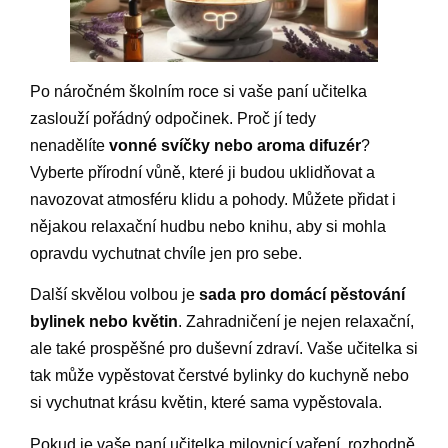
Po náročném školním roce si vaše paní učitelka
zaslouží pořádný odpočinek. Proč jí tedy
nenadělíte
vonné svíčky nebo aroma difuzér
?
Vyberte přírodní vůně, které ji budou uklidňovat a
navozovat atmosféru klidu a pohody. Můžete přidat i
nějakou relaxační hudbu nebo knihu, aby si mohla
opravdu vychutnat chvíle jen pro sebe.
Další skvělou volbou je
sada pro domácí pěstování
bylinek nebo květin
. Zahradničení je nejen relaxační,
ale také prospěšné pro duševní zdraví. Vaše učitelka si
tak může vypěstovat čerstvé bylinky do kuchyně nebo
si vychutnat krásu květin, které sama vypěstovala.
Pokud je vaše paní učitelka milovnicí vaření, rozhodně