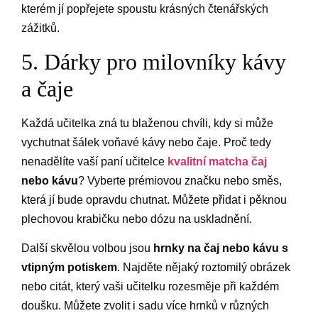
kterém jí popřejete spoustu krásných čtenářských
zážitků.
5. Dárky pro milovníky kávy
a čaje
Každá učitelka zná tu blaženou chvíli, kdy si může
vychutnat šálek voňavé kávy nebo čaje. Proč tedy
nenadělíte vaší paní učitelce
kvalitní matcha čaj
nebo kávu
? Vyberte prémiovou značku nebo směs,
která jí bude opravdu chutnat. Můžete přidat i pěknou
plechovou krabičku nebo dózu na uskladnění.
Další skvělou volbou jsou
hrnky na čaj nebo kávu s
vtipným potiskem
. Najděte nějaký roztomilý obrázek
nebo citát, který vaši učitelku rozesměje při každém
doušku. Můžete zvolit i sadu více hrnků v různých