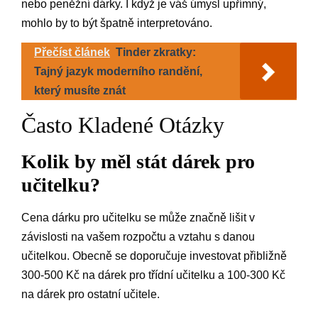
nebo peněžní dárky. I když je váš úmysl upřímný,
mohlo by to být špatně interpretováno.
Přečíst článek
Tinder zkratky:
Tajný jazyk moderního randění,
který musíte znát
Často Kladené Otázky
Kolik by měl stát dárek pro
učitelku?
Cena dárku pro učitelku se může značně lišit v
závislosti na vašem rozpočtu a vztahu s danou
učitelkou. Obecně se doporučuje investovat přibližně
300-500 Kč na dárek pro třídní učitelku a 100-300 Kč
na dárek pro ostatní učitele.