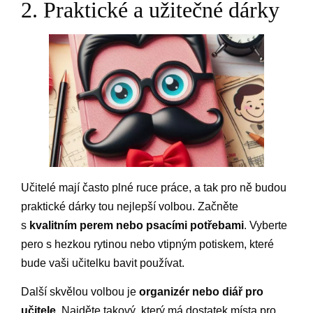
2. Praktické a užitečné dárky
Učitelé mají často plné ruce práce, a tak pro ně budou
praktické dárky tou nejlepší volbou. Začněte
s
kvalitním perem nebo psacími potřebami
. Vyberte
pero s hezkou rytinou nebo vtipným potiskem, které
bude vaši učitelku bavit používat.
Další skvělou volbou je
organizér nebo diář pro
učitele
. Najděte takový, který má dostatek místa pro