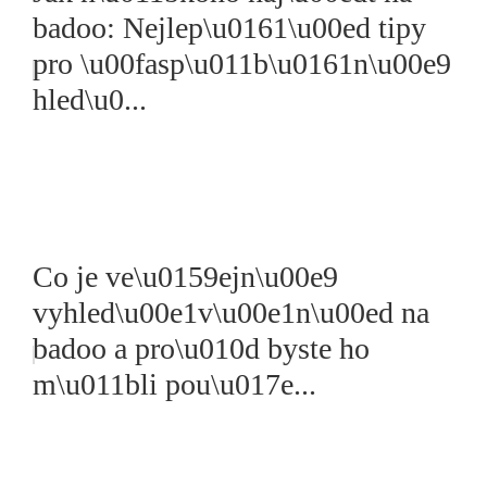
badoo: Nejlep\u0161\u00ed tipy
pro \u00fasp\u011b\u0161n\u00e9
hled\u0...
Co je ve\u0159ejn\u00e9
vyhled\u00e1v\u00e1n\u00ed na
badoo a pro\u010d byste ho
m\u011bli pou\u017e...