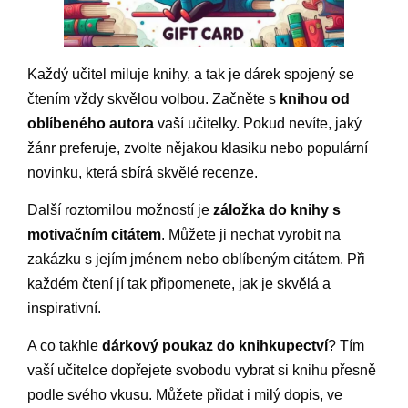
Každý učitel miluje knihy, a tak je dárek spojený se
čtením vždy skvělou volbou. Začněte s
knihou od
oblíbeného autora
vaší učitelky. Pokud nevíte, jaký
žánr preferuje, zvolte nějakou klasiku nebo populární
novinku, která sbírá skvělé recenze.
Další roztomilou možností je
záložka do knihy s
motivačním citátem
. Můžete ji nechat vyrobit na
zakázku s jejím jménem nebo oblíbeným citátem. Při
každém čtení jí tak připomenete, jak je skvělá a
inspirativní.
A co takhle
dárkový poukaz do knihkupectví
? Tím
vaší učitelce dopřejete svobodu vybrat si knihu přesně
podle svého vkusu. Můžete přidat i milý dopis, ve