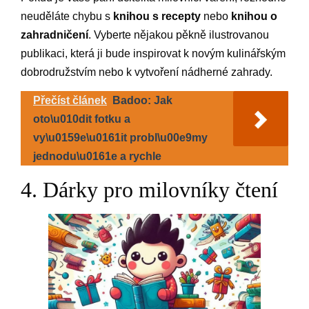
neuděláte chybu s
knihou s recepty
nebo
knihou o
zahradničení
. Vyberte nějakou pěkně ilustrovanou
publikaci, která ji bude inspirovat k novým kulinářským
dobrodružstvím nebo k vytvoření nádherné zahrady.
Přečíst článek
Badoo: Jak
oto\u010dit fotku a
vy\u0159e\u0161it probl\u00e9my
jednodu\u0161e a rychle
4. Dárky pro milovníky čtení