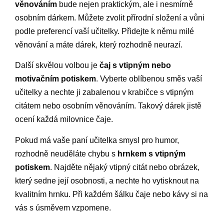
věnováním
bude nejen praktickým, ale i nesmírně
osobním dárkem. Můžete zvolit přírodní složení a vůni
podle preferencí vaší učitelky. Přidejte k němu milé
věnování a máte dárek, který rozhodně neurazí.
Další skvělou volbou je
čaj s vtipným nebo
motivačním potiskem
. Vyberte oblíbenou směs vaší
učitelky a nechte ji zabalenou v krabičce s vtipným
citátem nebo osobním věnováním. Takový dárek jistě
ocení každá milovnice čaje.
Pokud má vaše paní učitelka smysl pro humor,
rozhodně neuděláte chybu s
hrnkem s vtipným
potiskem
. Najděte nějaký vtipný citát nebo obrázek,
který sedne její osobnosti, a nechte ho vytisknout na
kvalitním hrnku. Při každém šálku čaje nebo kávy si na
vás s úsměvem vzpomene.