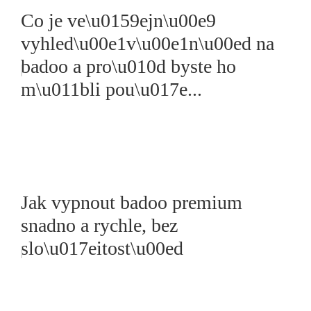
Co je ve\u0159ejn\u00e9
vyhled\u00e1v\u00e1n\u00ed na
badoo a pro\u010d byste ho
m\u011bli pou\u017e...
Jak vypnout badoo premium
snadno a rychle, bez
slo\u017eitost\u00ed