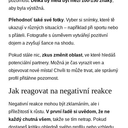
pozornost.
Délka by měla být mezi 100-150 znaky
,
aby byla výstižná.
Přehodnoť také své fotky
. Vyber si snímky, které tě
ukazují v různých situacích – například při sportu nebo
s přáteli. Fotografie s úsměvem vytvářejí pozitivní
dojem a zvyšují šance na shodu.
Pokud stále nic,
zkus změnit oblast
, ve které hledáš
potenciální partnery. Možná je čas vyrazit ven a
objevovat nové místa! Chvíli to může trvat, ale správný
profil přitáhne pozornost.
Jak reagovat na negativní reakce
Negativní reakce mohou být zklamáním, ale i
příležitostí k růstu.
V první řadě si uvědom, že ne
každý chutná všem
, takže se tím netrap. Pokud
dostaneš kritiku ohledně svého profilu nebo vzhledu,