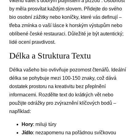
víkend válet s dobrým playlistem a pizzou“. Osobnost
by měla prosvítat každým slovem. Přidejte do svého
bio osobní zážitky nebo koníčky, které vás definují –
třeba zmínka o vaší lásce k horským výstupům nebo
oblíbené české restauraci. Důležité je být autentický;
lidé ocení pravdivost.
Délka a Struktura Textu
Délka vašeho bio ovlivňuje pozornost čtenářů. Ideální
délka se pohybuje mezi 100-150 znaky, což dává
dostatek prostoru na kreativitu bez přeplnění
informacemi. Rozdělte text do krátkých vět nebo
použijte odrážky pro zvýraznění klíčových bodů –
například:
Hory
: miluji túry
Jídlo
: nezapomenu na pořádnou svíčkovou