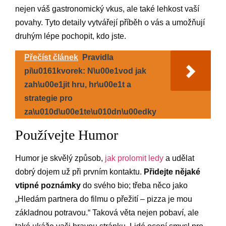
nejen váš gastronomický vkus, ale také lehkost vaší
povahy. Tyto detaily vytvářejí příběh o vás a umožňují
druhým lépe pochopit, kdo jste.
Přečíst článek
Pravidla
pi\u0161kvorek: N\u00e1vod jak
zah\u00e1jit hru, hr\u00e1t a
strategie pro
za\u010d\u00e1te\u010dn\u00edky
Používejte Humor
Humor je skvělý způsob,
jak prolomit ledy
a udělat
dobrý dojem už při prvním kontaktu.
Přidejte nějaké
vtipné poznámky
do svého bio; třeba něco jako
„Hledám partnera do filmu o přežití – pizza je mou
základnou potravou.“ Taková věta nejen pobaví, ale