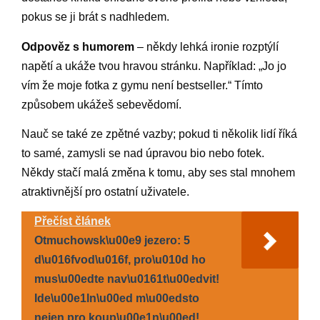
pokus se ji brát s nadhledem.
Odpověz s humorem
– někdy lehká ironie rozptýlí
napětí a ukáže tvou hravou stránku. Například: „Jo jo
vím že moje fotka z gymu není bestseller.“ Tímto
způsobem ukážeš sebevědomí.
Nauč se také ze zpětné vazby; pokud ti několik lidí říká
to samé, zamysli se nad úpravou bio nebo fotek.
Někdy stačí malá změna k tomu, aby ses stal mnohem
atraktivnější pro ostatní uživatele.
Přečíst článek
Otmuchowsk\u00e9 jezero: 5
d\u016fvod\u016f, pro\u010d ho
mus\u00edte nav\u0161t\u00edvit!
Ide\u00e1ln\u00ed m\u00edsto
nejen pro koup\u00e1n\u00ed!