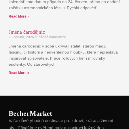
kalendáři toto datum připadá na 24. červen, přímo do období
začátku astronomického léta. ⚡ Rychlá odpověď:
Read More »
Jména čarodějnic
26 června, 2026
Žádné komentáře
Jména čarodějnic v sobě ukrývají staletí starou magii,
fascinující historii a neuvěřitelnou hloubku, která nepřestává
inspirovat spisovatele, hráče rollových her i milovníky
esoteriky. Od starověkých
Read More »
BecherMarket
Vaše důvěryhodná destinace pro zdraví, krásu a životní
styl. Přinášíme ověřené rady a inspiraci každý den.