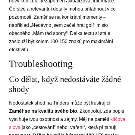
nový koníček, nezapomeň aktualizovat informace.
Čerstvé a relevantní detaily mohou přitáhnout více
pozornosti. Zaměř se na konkrétní momenty –
například „Nedávno jsem začal hrát golf“ místo
obecného „Mám rád sporty“. Délka textu si stále
zaslouží být kolem 100-150 znaků pro maximální
efektivitu.
Troubleshooting
Co dělat, když nedostáváte žádné
shody
Nedostatek shod na Tinderu může být frustrující.
Zaměř se na kvalitu svého bio
. Zkontroluj, zda popis
vystihuje tvou osobnost a zájmy. Měj na paměti
klíčová
slova
jako „cestování“ nebo „vaření“, která přitahují