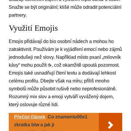
Snažte se být originální; klišé může odradit potenciální
partnery.
Využití Emojis
Emojis přidávají do bio osobní nádech a mohou ho
zatraktivnit. Používám je k vyjádření emocí nebo zájmů
jednodušeji než slovy. Například místo psaní „milovník
kávy“ mohu použít ☕️, což okamžitě upoutá pozornost.
Emojis také usnadňují čtení textu a dodávají lehkost
celému profilu. Dbejte však na míru; příliš mnoho
symbolů může působit rušivě nebo neprofesionálně.
Rozumný mix slov a emoji vytváří vyvážený dojem,
který oslovuje různé lidi.
Přečíst článek
Co znamen\u00e1
zkratka btw a jak ji