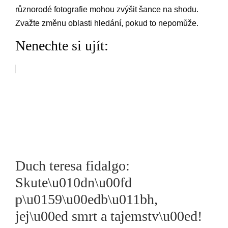
různorodé fotografie mohou zvýšit šance na shodu.
Zvažte změnu oblasti hledání, pokud to nepomůže.
Nenechte si ujít:
Duch teresa fidalgo:
Skute\u010dn\u00fd
p\u0159\u00edb\u011bh,
jej\u00ed smrt a tajemstv\u00ed!