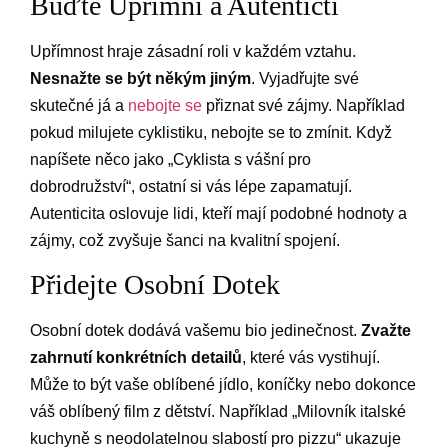
Buďte Upřímní a Autentičtí
Upřímnost hraje zásadní roli v každém vztahu.
Nesnažte se být někým jiným
. Vyjadřujte své
skutečné já a
nebojte se
přiznat své zájmy. Například
pokud milujete cyklistiku, nebojte se to zmínit. Když
napíšete něco jako „Cyklista s vášní pro
dobrodružství“, ostatní si vás lépe zapamatují.
Autenticita oslovuje lidi, kteří mají podobné hodnoty a
zájmy, což zvyšuje šanci na kvalitní spojení.
Přidejte Osobní Dotek
Osobní dotek dodává vašemu bio jedinečnost.
Zvažte
zahrnutí konkrétních detailů
, které vás vystihují.
Může to být vaše oblíbené jídlo, koníčky nebo dokonce
váš oblíbený film z dětství. Například „Milovník italské
kuchyně s neodolatelnou slabostí pro pizzu“ ukazuje