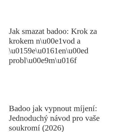
Jak smazat badoo: Krok za
krokem n\u00e1vod a
\u0159e\u0161en\u00ed
probl\u00e9m\u016f
Badoo jak vypnout míjení:
Jednoduchý návod pro vaše
soukromí (2026)