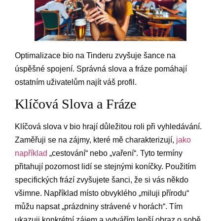
Optimalizace bio na Tinderu zvyšuje šance na
úspěšné spojení. Správná slova a fráze pomáhají
ostatním uživatelům najít váš profil.
Klíčová Slova a Fráze
Klíčová slova v bio hrají důležitou roli při vyhledávání.
Zaměřuji se na zájmy, které mě charakterizují,
jako
například
„cestování“ nebo „vaření“. Tyto termíny
přitahují pozornost lidí se stejnými koníčky. Použitím
specifických frází zvyšujete šanci, že si vás někdo
všimne. Například místo obvyklého „miluji přírodu“
můžu napsat „prázdniny strávené v horách“. Tím
ukazuji konkrétní zájem a vytvářím lepší obraz o sobě.