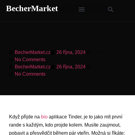
BecherMarket
BecherMarket.cz
26 října, 2024
7:52 am
No Comments
BecherMarket.cz
26 října, 2024
7:52 am
No Comments
Když přijde na
bio
aplikace Tinder, je to jako mít první
rande s každým, kdo projde kolem. Musíte zaujmout,
pobavit a přesvědčit během pár vteřin. Možná si říkáte: