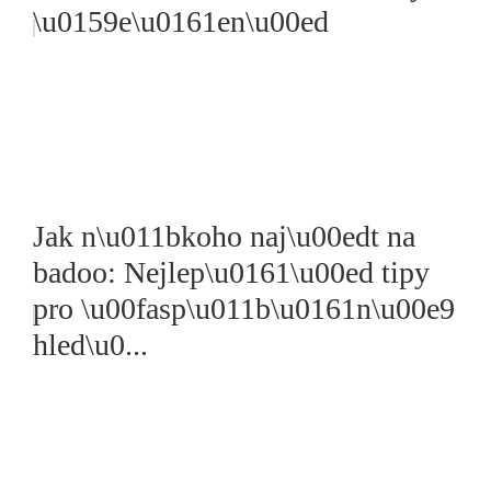
\u0159e\u0161en\u00ed
Jak n\u011bkoho naj\u00edt na
badoo: Nejlep\u0161\u00ed tipy
pro \u00fasp\u011b\u0161n\u00e9
hled\u0...