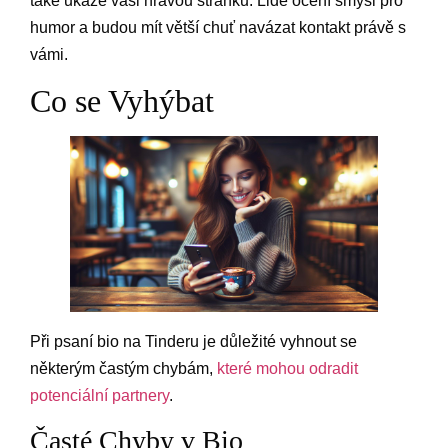
také ukáže vaši hravou stránku. Lidé ocení smysl pro
humor a budou mít větší chuť navázat kontakt právě s
vámi.
Co se Vyhýbat
Při psaní bio na Tinderu je důležité vyhnout se
některým častým chybám,
které mohou odradit
potenciální partnery
.
Časté Chyby v Bio