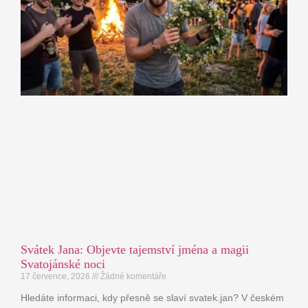
Svátek Jana: Objevte tajemství jména a magii
Svatojánské noci
17 července, 2026
Žádné komentáře
Hledáte informaci, kdy přesně se slaví svatek.jan? V českém