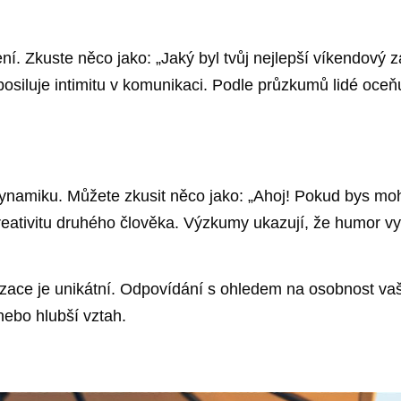
ní. Zkuste něco jako: „Jaký byl tvůj nejlepší víkendový 
posiluje intimitu v komunikaci. Podle průzkumů lidé oceňu
namiku. Můžete zkusit něco jako: „Ahoj! Pokud bys mohl
reativitu druhého člověka. Výzkumy ukazují, že humor vyt
zace je unikátní. Odpovídání s ohledem na osobnost vaš
nebo hlubší vztah.