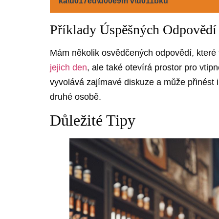
ka\u017ed\u00e9m v\u011bku
Příklady Úspěšných Odpovědí
Mám několik osvědčených odpovědí, které f
jejich den
, ale také otevírá prostor pro vti
vyvolává zajímavé diskuze a může přinést 
druhé osobě.
Důležité Tipy