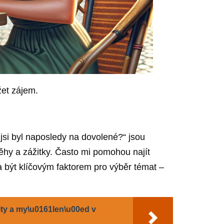
žet zájem.
jsi byl naposledy na dovolené?“ jsou
běhy a zážitky. Často mi pomohou najít
 být klíčovým faktorem pro výběr témat –
ity a my\u0161len\u00ed v