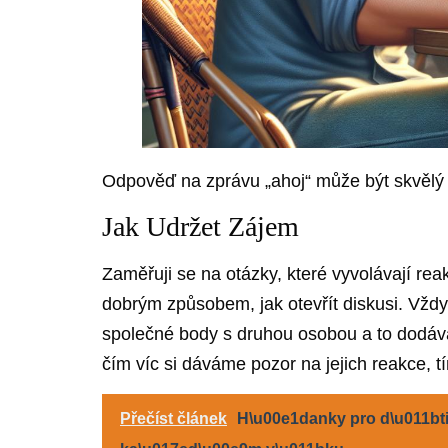
Odpověď na zprávu „ahoj“ může být skvělý z
Jak Udržet Zájem
Zaměřuji se na otázky, které vyvolávají re
dobrým způsobem, jak otevřít diskusi. Vždyc
společné body s druhou osobou a to dodává
čím víc si dáváme pozor na jejich reakce,
Přečíst článek
H\u00e1danky pro d\u011bti