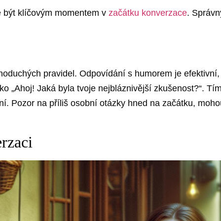
e být klíčovým momentem v
začátku konverzace
. Správn
noduchých pravidel. Odpovídání s humorem je efektivní, 
o „Ahoj! Jaká byla tvoje nejbláznivější zkušenost?“. Tí
í. Pozor na příliš osobní otázky hned na začátku, mohou
rzaci