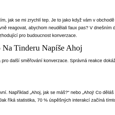
tím, jak se mi zrychlí tep. Je to jako když vám v obchod
ávně reagovat, abychom neudělali faux pas? V dnešním di
zhodující pro budoucnost konverzace.
 Na Tinderu Napíše Ahoj
 pro další směřování konverzace. Správná reakce dokáže
vní. Například „Ahoj, jak se máš?“ nebo „Ahoj! Co děláš
Jak říká statistika, 70 % úspěšných interakcí začíná tím