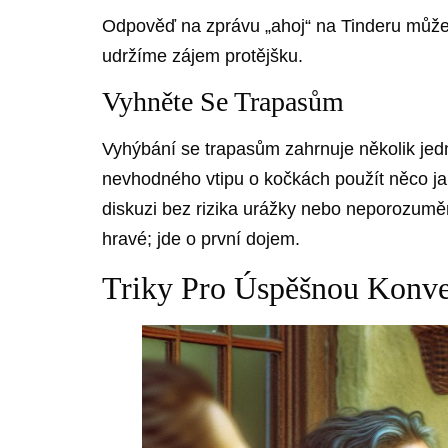
Odpověď na zprávu „ahoj“ na Tinderu můž
udržíme zájem protějšku.
Vyhněte Se Trapasům
Vyhýbání se trapasům zahrnuje několik jed
nevhodného vtipu o kočkách použít něco jak
diskuzi bez rizika urážky nebo neporozuměn
hravé; jde o první dojem.
Triky Pro Úspěšnou Konve