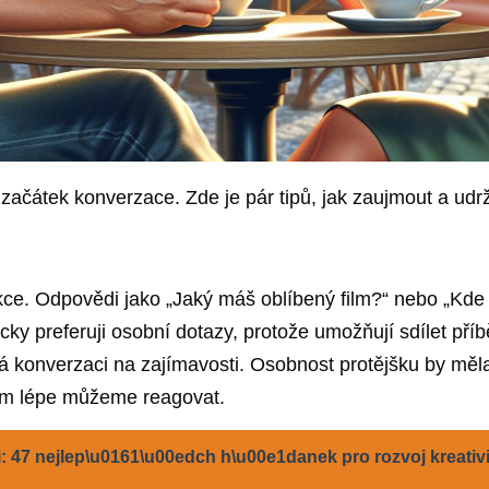
ačátek konverzace. Zde je pár tipů, jak zaujmout a udr
akce. Odpovědi jako „Jaký máš oblíbený film?“ nebo „Kde 
ky preferuji osobní dotazy, protože umožňují sdílet pří
 konverzaci na zajímavosti. Osobnost protějšku by měla
 tím lépe můžeme reagovat.
: 47 nejlep\u0161\u00edch h\u00e1danek pro rozvoj kreativ