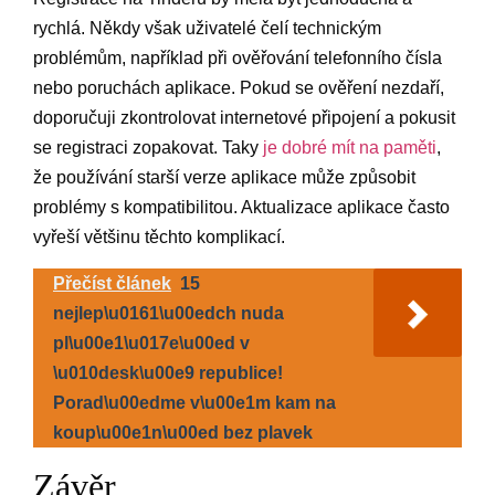
rychlá. Někdy však uživatelé čelí technickým
problémům, například při ověřování telefonního čísla
nebo poruchách aplikace. Pokud se ověření nezdaří,
doporučuji zkontrolovat internetové připojení a pokusit
se registraci zopakovat. Taky
je dobré mít na paměti
,
že používání starší verze aplikace může způsobit
problémy s kompatibilitou. Aktualizace aplikace často
vyřeší většinu těchto komplikací.
Přečíst článek
15
nejlep\u0161\u00edch nuda
pl\u00e1\u017e\u00ed v
\u010desk\u00e9 republice!
Porad\u00edme v\u00e1m kam na
koup\u00e1n\u00ed bez plavek
Závěr