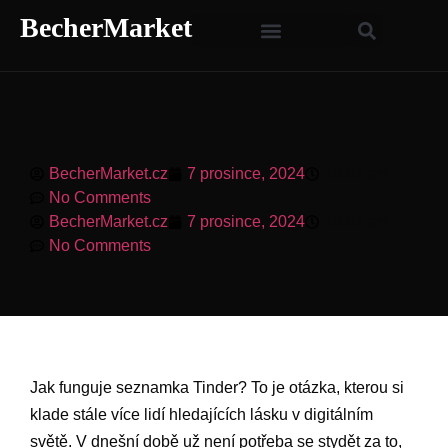
BecherMarket
BecherMarket.cz
7 prosince, 2024
10:51 am
No Comments
BecherMarket.cz
7 prosince, 2024
10:51 am
No Comments
Jak funguje seznamka Tinder? To je otázka, kterou si
klade stále více lidí hledajících lásku v digitálním
světě. V dnešní době už není potřeba se stydět za to,