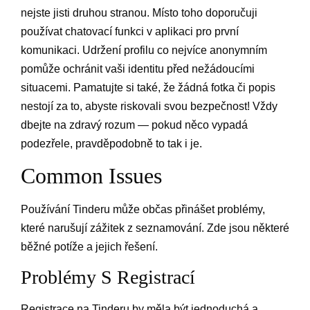
nejste jisti druhou stranou. Místo toho doporučuji
používat chatovací funkci v aplikaci pro první
komunikaci. Udržení profilu co nejvíce anonymním
pomůže ochránit vaši identitu před nežádoucími
situacemi. Pamatujte si také, že žádná fotka či popis
nestojí za to, abyste riskovali svou bezpečnost! Vždy
dbejte na zdravý rozum — pokud něco vypadá
podezřele, pravděpodobně to tak i je.
Common Issues
Používání Tinderu může občas přinášet problémy,
které narušují zážitek z seznamování. Zde jsou některé
běžné potíže a jejich řešení.
Problémy S Registrací
Registrace na Tinderu by měla být jednoduchá a