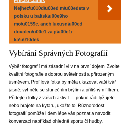
Přečíst článek
Nejhez\u010d\u00ed m\u00edsta v
polsku u baltsk\u00e9ho
mo\u0159e, aneb luxusn\u00ed
dovolen\u00e1 za p\u00e1r
ka\u010dek
Vybírání Správných Fotografií
Výběr fotografií má zásadní vliv na první dojem. Zvolte
kvalitní fotografie s dobrou světelností a přirozeným
úsměvem. Profilová fotka by měla ukazovat vaši tvář
jasně; vyhněte se slunečním brýlím a přílišným filtrem.
Přidejte i fotky z vašich aktivit — pokud rádi lyžujete
nebo hrajete na kytaru, ukažte to! Různorodost
fotografií pomůže lidem lépe vás poznat a navodit
konverzaci například ohledně sportu či hudby.