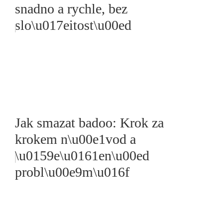
snadno a rychle, bez
slo\u017eitost\u00ed
Jak smazat badoo: Krok za
krokem n\u00e1vod a
\u0159e\u0161en\u00ed
probl\u00e9m\u016f