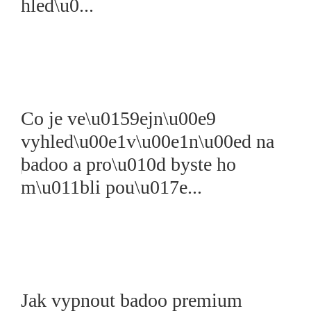
hled\u0...
Co je ve\u0159ejn\u00e9
vyhled\u00e1v\u00e1n\u00ed na
badoo a pro\u010d byste ho
m\u011bli pou\u017e...
Jak vypnout badoo premium