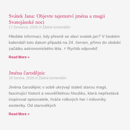
Svátek Jana: Objevte tajemství jména a magii
Svatojánské noci
17 července, 2026
Žádné komentáře
Hledáte informaci, kdy přesně se slaví svatek.jan? V českém
kalendáři toto datum připadá na 24. červen, přímo do období
začátku astronomického léta. ⚡ Rychlá odpověď:
Read More »
Jména čarodějnic
26 června, 2026
Žádné komentáře
Jména čarodějnic v sobě ukrývají staletí starou magii,
fascinující historii a neuvěřitelnou hloubku, která nepřestává
inspirovat spisovatele, hráče rollových her i milovníky
esoteriky. Od starověkých
Read More »