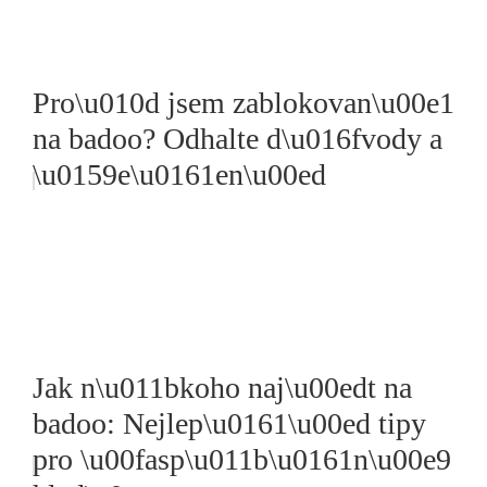
Pro\u010d jsem zablokovan\u00e1
na badoo? Odhalte d\u016fvody a
\u0159e\u0161en\u00ed
Jak n\u011bkoho naj\u00edt na
badoo: Nejlep\u0161\u00ed tipy
pro \u00fasp\u011b\u0161n\u00e9