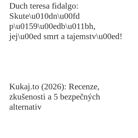
Duch teresa fidalgo:
Skute\u010dn\u00fd
p\u0159\u00edb\u011bh,
jej\u00ed smrt a tajemstv\u00ed!
Kukaj.to (2026): Recenze,
zkušenosti a 5 bezpečných
alternativ