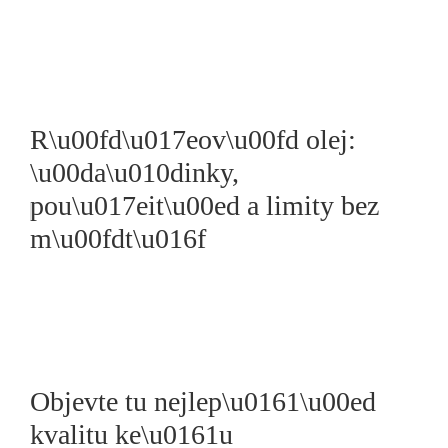
R\u00fd\u017eov\u00fd olej:
\u00da\u010dinky,
pou\u017eit\u00ed a limity bez
m\u00fdt\u016f
Objevte tu nejlep\u0161\u00ed
kvalitu ke\u0161u