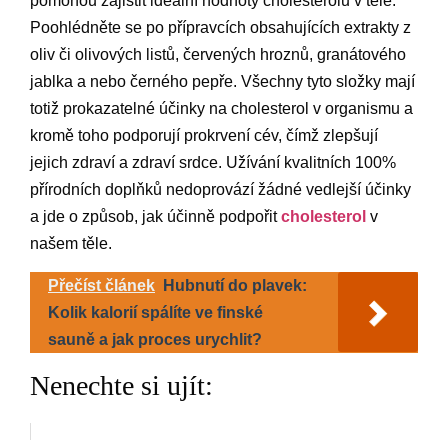
pomohou zajistit ideální hodnoty cholesterolu v těle.
Poohlédněte se po přípravcích obsahujících extrakty z
oliv či olivových listů, červených hroznů, granátového
jablka a nebo černého pepře. Všechny tyto složky mají
totiž prokazatelné účinky na cholesterol v organismu a
kromě toho podporují prokrvení cév, čímž zlepšují
jejich zdraví a zdraví srdce. Užívání kvalitních 100%
přírodních doplňků nedoprovází žádné vedlejší účinky
a jde o způsob, jak účinně podpořit
cholesterol
v
našem těle.
Přečíst článek
Hubnutí do plavek:
Kolik kalorií spálíte ve finské
sauně a jak proces urychlit?
Nenechte si ujít: