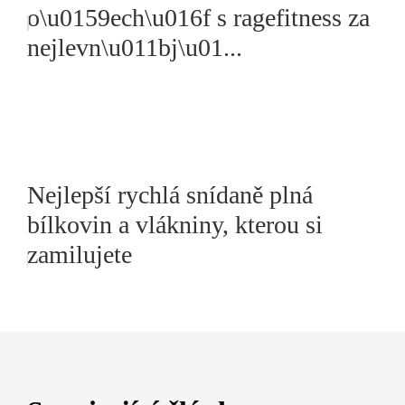
o\u0159ech\u016f s ragefitness za
nejlevn\u011bj\u01...
Nejlepší rychlá snídaně plná
bílkovin a vlákniny, kterou si
zamilujete