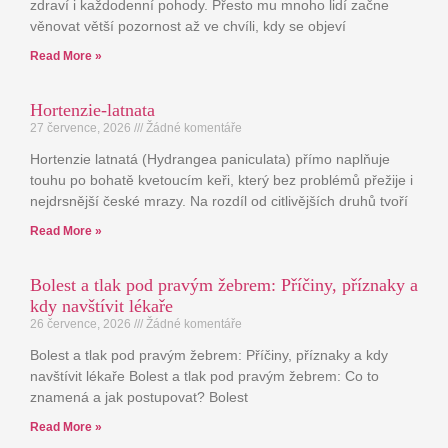
zdraví i každodenní pohody. Přesto mu mnoho lidí začne
věnovat větší pozornost až ve chvíli, kdy se objeví
Read More »
Hortenzie-latnata
27 července, 2026
Žádné komentáře
Hortenzie latnatá (Hydrangea paniculata) přímo naplňuje
touhu po bohatě kvetoucím keři, který bez problémů přežije i
nejdrsnější české mrazy. Na rozdíl od citlivějších druhů tvoří
Read More »
Bolest a tlak pod pravým žebrem: Příčiny, příznaky a
kdy navštívit lékaře
26 července, 2026
Žádné komentáře
Bolest a tlak pod pravým žebrem: Příčiny, příznaky a kdy
navštívit lékaře Bolest a tlak pod pravým žebrem: Co to
znamená a jak postupovat? Bolest
Read More »