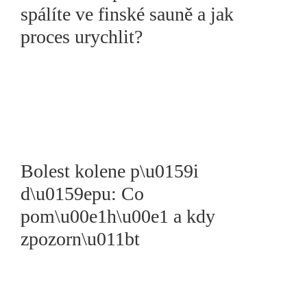
spálíte ve finské sauně a jak
proces urychlit?
Bolest kolene p\u0159i
d\u0159epu: Co
pom\u00e1h\u00e1 a kdy
zpozorn\u011bt