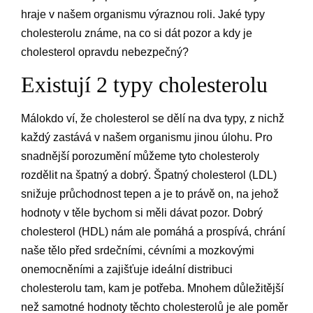
hraje v našem organismu výraznou roli. Jaké typy
cholesterolu známe, na co si dát pozor a kdy je
cholesterol opravdu nebezpečný?
​Existují 2 typy cholesterolu
Málokdo ví, že cholesterol se dělí na dva typy, z nichž
každý zastává v našem organismu jinou úlohu. Pro
snadnější porozumění můžeme tyto cholesteroly
rozdělit na špatný a dobrý. Špatný cholesterol (LDL)
snižuje průchodnost tepen a je to právě on, na jehož
hodnoty v těle bychom si měli dávat pozor. Dobrý
cholesterol (HDL) nám ale pomáhá a prospívá, chrání
naše tělo před srdečními, cévními a mozkovými
onemocněními a zajišťuje ideální distribuci
cholesterolu tam, kam je potřeba. Mnohem důležitější
než samotné hodnoty těchto cholesterolů je ale poměr