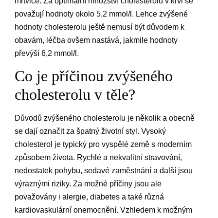
mrtvice. Za optimální množství cholesterolu v krvi se
považují hodnoty okolo 5,2 mmol/l. Lehce zvýšené
hodnoty cholesterolu ještě nemusí být důvodem k
obavám, léčba ovšem nastává, jakmile hodnoty
převýší 6,2 mmol/l.
​Co je příčinou zvýšeného
cholesterolu v těle?
Důvodů zvýšeného cholesterolu je několik a obecně
se dají označit za špatný životní styl. Vysoký
cholesterol je typický pro vyspělé země s moderním
způsobem života. Rychlé a nekvalitní stravování,
nedostatek pohybu, sedavé zaměstnání a další jsou
výraznými riziky. Za možné příčiny jsou ale
považovány i alergie, diabetes a také různá
kardiovaskulární onemocnění. Vzhledem k možným