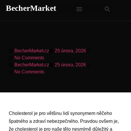
BecherMarket
BecherMarket.cz
25 února, 2026
10:17 am
No Comments
BecherMarket.cz
25 února, 2026
10:17 am
No Comments
Cholesterol je pro většinu lidí synonymem něčeho
špatného a zdraví nebezpečného. Pravdou ovšem je,
že cholesterol je pro naše tělo nesmírně důležitý a