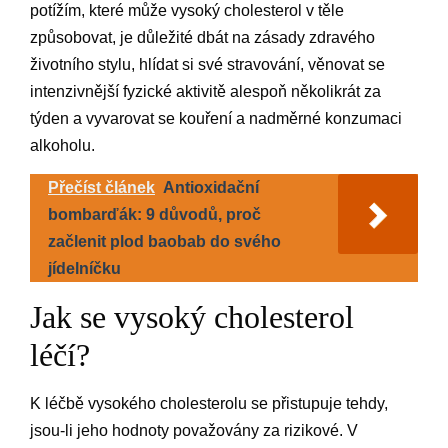
potížím, které může vysoký cholesterol v těle
způsobovat, je důležité dbát na zásady zdravého
životního stylu, hlídat si své stravování, věnovat se
intenzivnější fyzické aktivitě alespoň několikrát za
týden a vyvarovat se kouření a nadměrné konzumaci
alkoholu.
Přečíst článek
Antioxidační
bombarďák: 9 důvodů, proč
začlenit plod baobab do svého
jídelníčku
​Jak se vysoký cholesterol
léčí?
K léčbě vysokého cholesterolu se přistupuje tehdy,
jsou-li jeho hodnoty považovány za rizikové. V