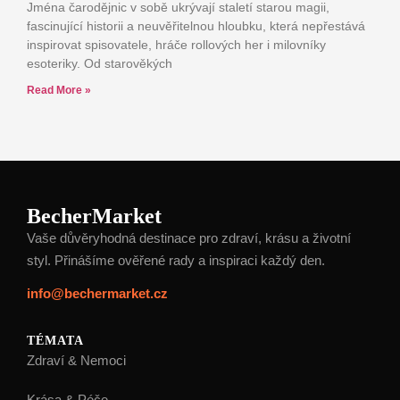
Jména čarodějnic v sobě ukrývají staletí starou magii,
fascinující historii a neuvěřitelnou hloubku, která nepřestává
inspirovat spisovatele, hráče rollových her i milovníky
esoteriky. Od starověkých
Read More »
BecherMarket
Vaše důvěryhodná destinace pro zdraví, krásu a životní
styl. Přinášíme ověřené rady a inspiraci každý den.
info@bechermarket.cz
TÉMATA
Zdraví & Nemoci
Krása & Péče