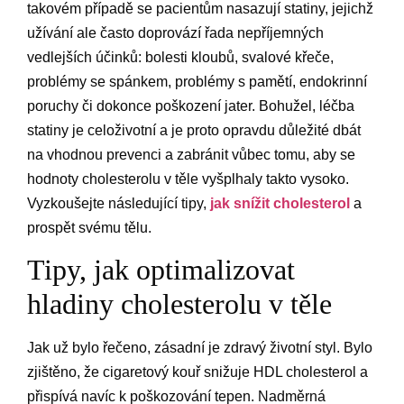
takovém případě se pacientům nasazují statiny, jejichž
užívání ale často doprovází řada nepříjemných
vedlejších účinků: bolesti kloubů, svalové křeče,
problémy se spánkem, problémy s pamětí, endokrinní
poruchy či dokonce poškození jater. Bohužel, léčba
statiny je celoživotní a je proto opravdu důležité dbát
na vhodnou prevenci a zabránit vůbec tomu, aby se
hodnoty cholesterolu v těle vyšplhaly takto vysoko.
Vyzkoušejte následující tipy,
jak snížit cholesterol
a
prospět svému tělu.
​Tipy, jak optimalizovat
hladiny cholesterolu v těle
Jak už bylo řečeno, zásadní je zdravý životní styl. Bylo
zjištěno, že cigaretový kouř snižuje HDL cholesterol a
přispívá navíc k poškozování tepen. Nadměrná