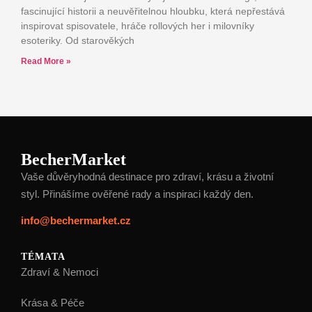
fascinující historii a neuvěřitelnou hloubku, která nepřestává
inspirovat spisovatele, hráče rollových her i milovníky
esoteriky. Od starověkých
Read More »
BecherMarket
Vaše důvěryhodná destinace pro zdraví, krásu a životní
styl. Přinášíme ověřené rady a inspiraci každý den.
info@bechermarket.cz
TÉMATA
Zdraví & Nemoci
Krása & Péče