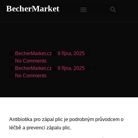
BecherMarket
BecherMarket.cz
9 října, 2025
8:27 pm
No Comments
BecherMarket.cz
9 října, 2025
8:27 pm
No Comments
Antibiotika pro zápal plic je podrobným průvodcem o
léčbě a prevenci zápalu plic.