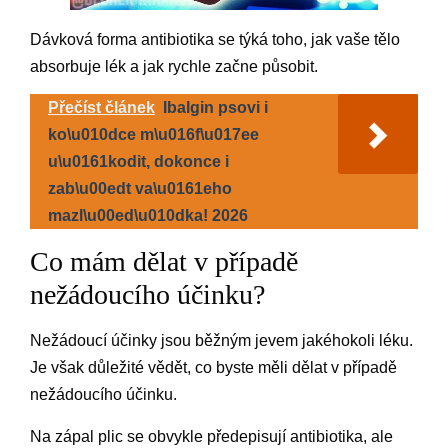
Dávková forma antibiotika se týká toho, jak vaše tělo
absorbuje lék a jak rychle začne působit.
Přečíst článek
Ibalgin psovi i
ko\u010dce m\u016f\u017ee
u\u0161kodit, dokonce i
zab\u00edt va\u0161eho
mazl\u00ed\u010dka! 2026
Co mám dělat v případě
nežádoucího účinku?
Nežádoucí účinky jsou běžným jevem jakéhokoli léku.
Je však důležité vědět, co byste měli dělat v případě
nežádoucího účinku.
Na zápal plic se obvykle předepisují antibiotika, ale