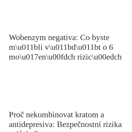
Wobenzym negativa: Co byste
m\u011bli v\u011bd\u011bt o 6
mo\u017en\u00fdch rizic\u00edch
Proč nekombinovat kratom a
antidepresiva: Bezpečnostní rizika