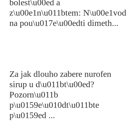
bolest\u00ed a
z\u00e1n\u011btem: N\u00e1vod
na pou\u017e\u00edti dimeth...
Za jak dlouho zabere nurofen
sirup u d\u011bt\u00ed?
Pozorn\u011b
p\u0159e\u010dt\u011bte
p\u0159ed ...