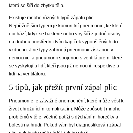
která se šíří do zbytku těla.
Existuje mnoho různých typů zápalu plic.
Nejběžnějším typem je komunitní pneumonie, ke které
dochází, když se bakterie nebo viry šíří z jedné osoby
na druhou prostřednictvím kapiček vypouštěných do
vzduchu. Jiné typy zahrnují pneumonii získanou v
nemocnici a pneumonii spojenou s ventilátorem, které
se vyskytují u lidí, kteří jsou již nemocní, respektive u
lidí na ventilátoru.
5 tipů, jak přežít první zápal plic
Pneumonie je závažné onemocnění, které může vést k
život ohrožujícím komplikacím. Může způsobit mnoho
problémů v těle, včetně potíží s dýcháním, horečky a
bolesti na hrudi. Pokud vám byl diagnostikován zápal
plic, pak byste měli vědět, jak ho přežít.