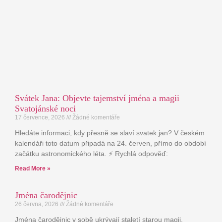
Svátek Jana: Objevte tajemství jména a magii
Svatojánské noci
17 července, 2026
Žádné komentáře
Hledáte informaci, kdy přesně se slaví svatek.jan? V českém
kalendáři toto datum připadá na 24. červen, přímo do období
začátku astronomického léta. ⚡ Rychlá odpověď:
Read More »
Jména čarodějnic
26 června, 2026
Žádné komentáře
Jména čarodějnic v sobě ukrývají staletí starou magii,