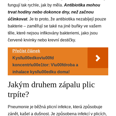
fungují tak rychle, jak by měla.
Antibiotika mohou
trvat hodiny nebo dokonce dny, než začnou
účinkovat
. Je to proto, že antibiotika nezabíjejí pouze
bakterie – zaměřují se také na jiné buňky ve vašem
těle, které nejsou infikovány bakteriemi, jako jsou
červené krvinky nebo krevní destičky.
Přečíst článek
Kysl\u00edkov\u00fd
koncentr\u00e1tor: V\u00fdroba a
inhalace kysl\u00edku doma!
Jakým druhem zápalu plic
trpíte?
Pneumonie je běžná plicní infekce, která způsobuje
zánět, kašel a dušnost. Je způsobena infekcí v plicích,