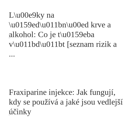
L\u00e9ky na
\u0159ed\u011bn\u00ed krve a
alkohol: Co je t\u0159eba
v\u011bd\u011bt [seznam rizik a
...
Fraxiparine injekce: Jak fungují,
kdy se používá a jaké jsou vedlejší
účinky