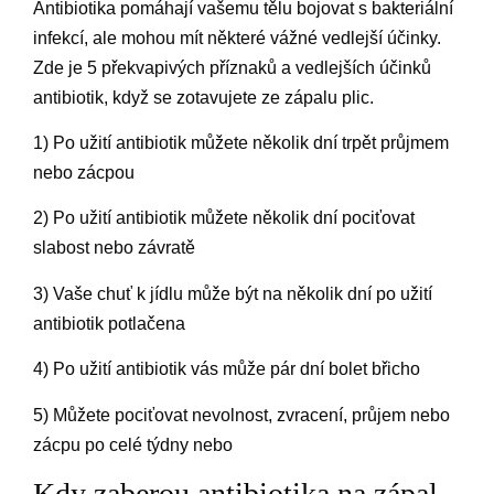
Antibiotika pomáhají vašemu tělu bojovat s bakteriální
infekcí, ale mohou mít některé vážné vedlejší účinky.
Zde je 5 překvapivých příznaků a vedlejších účinků
antibiotik, když se zotavujete ze zápalu plic.
1) Po užití antibiotik můžete několik dní trpět průjmem
nebo zácpou
2) Po užití antibiotik můžete několik dní pociťovat
slabost nebo závratě
3) Vaše chuť k jídlu může být na několik dní po užití
antibiotik potlačena
4) Po užití antibiotik vás může pár dní bolet břicho
5) Můžete pociťovat nevolnost, zvracení, průjem nebo
zácpu po celé týdny nebo
Kdy zaberou antibiotika na zápal