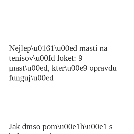
Nejlep\u0161\u00ed masti na
tenisov\u00fd loket: 9
mast\u00ed, kter\u00e9 opravdu
funguj\u00ed
Jak dmso pom\u00e1h\u00e1 s