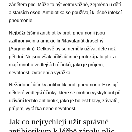
zánětem plic. Může to být velmi vážné, zejména u dětí
a starších osob. Antibiotika se používají k léčbě infekcí
pneumonie.
Nejběžnějšími antibiotiky proti pneumonii jsou
azithromycin a amoxicilin/klavulanát draselný
(Augmentin). Celkově by se neměly užívat déle než
pět dní. Nejsou však příliš účinné proti zápalu plic a
mají mnoho vedlejších účinků, jako je průjem,
nevolnost, zvracení a vyrážka.
Nežádoucí účinky antibiotik proti pneumonii: Existují
některé vedlejší účinky, které se mohou vyskytnout při
užívání těchto antibiotik, jako je bolest hlavy, závratě,
průjem, vyrážka nebo nevolnost.
Jak co nejrychleji užít správné
antibiotikum k léčbě zápalu plic