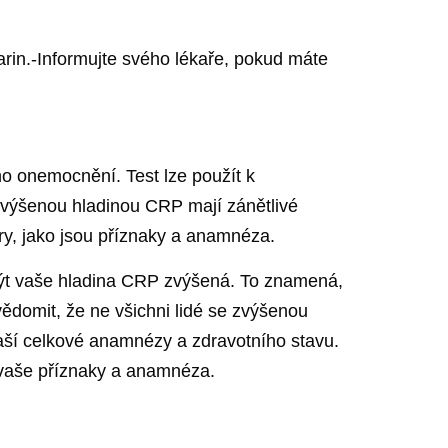
arin.-Informujte svého lékaře, pokud máte
ého onemocnění. Test lze použít k
 zvýšenou hladinou CRP mají zánětlivé
ry, jako jsou příznaky a anamnéza.
 být vaše hladina CRP zvýšená. To znamená,
vědomit, že ne všichni lidé se zvýšenou
aší celkové anamnézy a zdravotního stavu.
u vaše příznaky a anamnéza.