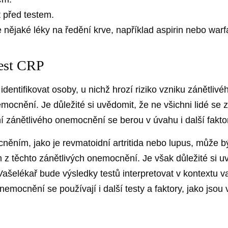
 před testem.
 nějaké léky na ředění krve, například aspirin nebo warf
test CRP
dentifikovat osoby, u nichž hrozí riziko vzniku zánětliv
mocnění. Je důležité si uvědomit, že ne všichni lidé se
 zánětlivého onemocnění se berou v úvahu i další fakto
něním, jako je revmatoidní artritida nebo lupus, může
 z těchto zánětlivých onemocnění. Je však důležité si u
ašelékař bude výsledky testů interpretovat v kontextu v
nemocnění se používají i další testy a faktory, jako jso