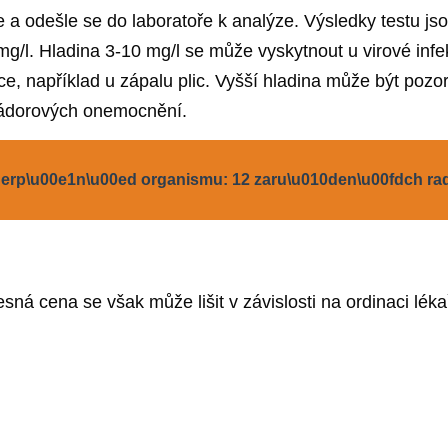
e a odešle se do laboratoře k analýze. Výsledky testu js
mg/l. Hladina 3-10 mg/l se může vyskytnout u virové infe
kce, například u zápalu plic. Vyšší hladina může být po
 nádorových onemocnění.
erp\u00e1n\u00ed organismu: 12 zaru\u010den\u00fdch rad
sná cena se však může lišit v závislosti na ordinaci léka