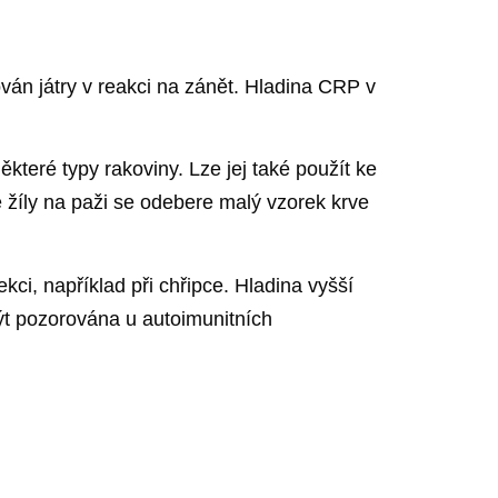
ován játry v reakci na zánět. Hladina CRP v
které typy rakoviny. Lze jej také použít ke
 žíly na paži se odebere malý vzorek krve
kci, například při chřipce. Hladina vyšší
být pozorována u autoimunitních