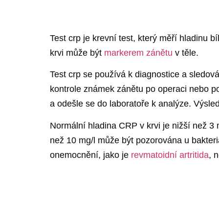
Test crp je krevní test, který měří hladinu
krvi může být
markerem zánětu
v těle.
Test crp se používá k diagnostice a sledová
kontrole známek zánětu po operaci nebo po 
a odešle se do laboratoře k analýze. Výsled
Normální hladina CRP v krvi je nižší než 3 m
než 10 mg/l může být pozorována u bakteriá
onemocnění, jako je
revmatoidní artritida
, 