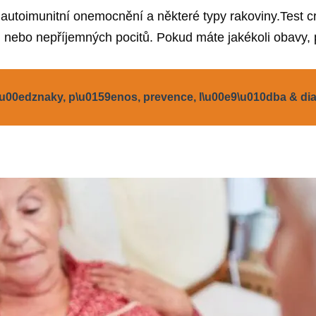
 autoimunitní onemocnění a některé typy rakoviny.Test 
in nebo nepříjemných pocitů. Pokud máte jakékoli obavy
\u00edznaky, p\u0159enos, prevence, l\u00e9\u010dba & di