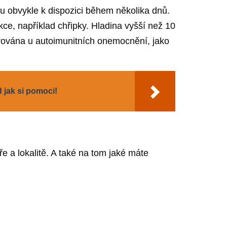
ou obvykle k dispozici během několika dnů.
kce, například chřipky. Hladina vyšší než 10
zorována u autoimunitních onemocnění, jako
 jak si pomoci!
ře a lokalitě. A také na tom jaké máte