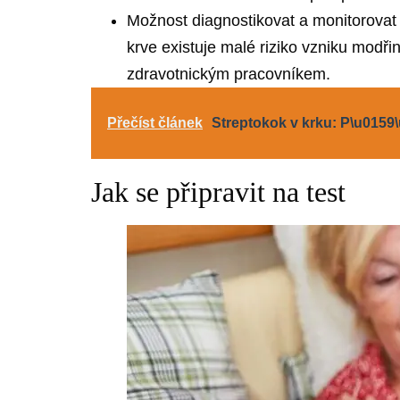
Možnost diagnostikovat a monitorovat
krve existuje malé riziko vzniku modř
zdravotnickým pracovníkem.
Přečíst článek
Streptokok v krku: P\u0159
Jak se připravit na test