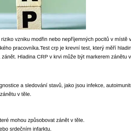
 riziko vzniku modřin nebo nepříjemných pocitů v místě 
ého pracovníka.Test crp je krevní test, který měří hladin
a zánět. Hladina CRP v krvi může být markerem zánětu v 
diagnostice a sledování stavů, jako jsou infekce, autoimun
zánětu v těle.
které mohou způsobovat zánět v těle.
bo srdečním infarktu.