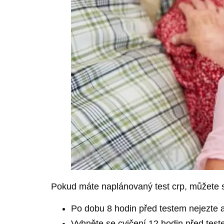
Pokud máte naplánovaný test crp, můžete se
Po dobu 8 hodin před testem nejezte a 
Vyhněte se cvičení 12 hodin před test