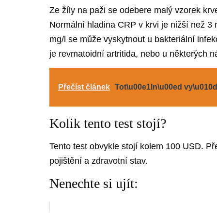
Ze žíly na paži se odebere malý vzorek krv
Normální hladina CRP v krvi je nižší než 3 
mg/l se může vyskytnout u bakteriální infe
je revmatoidní artritida, nebo u některých
Přečíst článek
Tot\u00e1ln\u00ed vy\u010d
Kolik tento test stojí?
Tento test obvykle stojí kolem 100 USD. Pře
pojištění a zdravotní stav.
Nenechte si ujít: