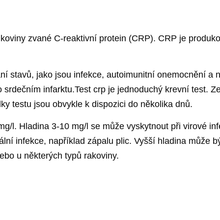
 bílkoviny zvané C-reaktivní protein (CRP). CRP je produk
ní stavů, jako jsou infekce, autoimunitní onemocnění a ně
srdečním infarktu.Test crp je jednoduchý krevní test. Ze
ky testu jsou obvykle k dispozici do několika dnů.
g/l. Hladina 3-10 mg/l se může vyskytnout při virové infe
lní infekce, například zápalu plic. Vyšší hladina může 
nebo u některých typů rakoviny.