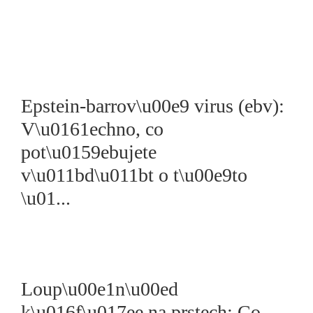
Epstein-barrov\u00e9 virus (ebv):
V\u0161echno, co
pot\u0159ebujete
v\u011bd\u011bt o t\u00e9to
\u01...
Loup\u00e1n\u00ed
k\u016f\u017ee na prstech: Co