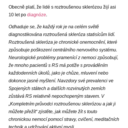
Obecně platí, že lidé s roztroušenou sklerózou žijí asi
10 let po
diagnóze
.
Odhaduje se, že každý rok je na celém světě
diagnostikována roztroušená skleróza statisícům lidí.
Roztroušená skleróza je chronické onemocnění, které
způsobuje poškození centrálního nervového systému.
Neurologické problémy pramenící z nemoci způsobují,
že mnoho pacientů s RS má potíže s prováděním
každodenních úkolů, jako je chůze, mluvení nebo
dokonce jasné myšlení. Navzdory své prevalenci ve
Spojených státech a dalších rozvinutých zemích
zůstává RS relativně nepochopeným stavem. V
„Kompletním průvodci roztroušenou sklerózou a jak ji
můžete přežít“ zjistěte, jak můžete žít s touto
chronickou nemocí pomocí stravy, cvičení, meditačních
technik a udržování aktivní mysli.