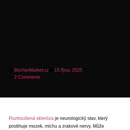
BecherMarket.cz
15 října, 2025
10:49 am
2 Comments
Roztroušená skleróza
je neurologický stav, který
postihuje mozek, míchu a zrakové nervy. Může