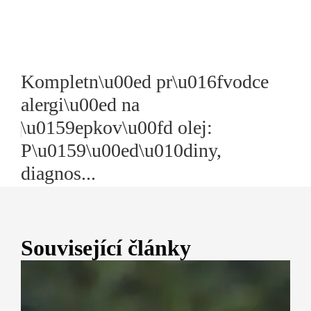
Kompletn\u00ed pr\u016fvodce
alergi\u00ed na
\u0159epkov\u00fd olej:
P\u0159\u00ed\u010diny,
diagnos...
Související články