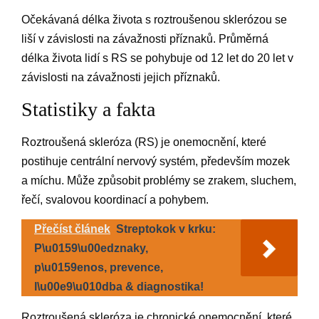
Očekávaná délka života s roztroušenou sklerózou se
liší v závislosti na závažnosti příznaků. Průměrná
délka života lidí s RS se pohybuje od 12 let do 20 let v
závislosti na závažnosti jejich příznaků.
Statistiky a fakta
Roztroušená skleróza (RS) je onemocnění, které
postihuje centrální nervový systém, především mozek
a míchu. Může způsobit problémy se zrakem, sluchem,
řečí, svalovou koordinací a pohybem.
Přečíst článek
Streptokok v krku:
P\u0159\u00edznaky,
p\u0159enos, prevence,
l\u00e9\u010dba & diagnostika!
Roztroušená skleróza je chronické onemocnění, které