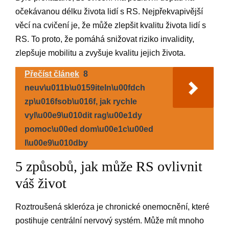
očekávanou délku života lidí s RS. Nejpřekvapivější
věcí na cvičení je, že může zlepšit kvalitu života lidí s
RS. To proto, že pomáhá snižovat riziko invalidity,
zlepšuje mobilitu a zvyšuje kvalitu jejich života.
Přečíst článek
8
neuv\u011b\u0159iteln\u00fdch
zp\u016fsob\u016f, jak rychle
vyl\u00e9\u010dit rag\u00e1dy
pomoc\u00ed dom\u00e1c\u00ed
l\u00e9\u010dby
5 způsobů, jak může RS ovlivnit
váš život
Roztroušená skleróza je chronické onemocnění, které
postihuje centrální nervový systém. Může mít mnoho