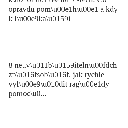
opravdu pom\u00e1h\u00e1 a kdy
k l\u00e9ka\u0159i
8 neuv\u011b\u0159iteln\u00fdch
zp\u016fsob\u016f, jak rychle
vyl\u00e9\u010dit rag\u00e1dy
pomoc\u0...