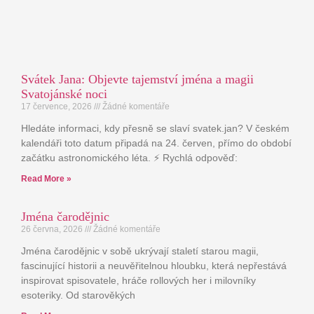
Svátek Jana: Objevte tajemství jména a magii
Svatojánské noci
17 července, 2026
Žádné komentáře
Hledáte informaci, kdy přesně se slaví svatek.jan? V českém
kalendáři toto datum připadá na 24. červen, přímo do období
začátku astronomického léta. ⚡ Rychlá odpověď:
Read More »
Jména čarodějnic
26 června, 2026
Žádné komentáře
Jména čarodějnic v sobě ukrývají staletí starou magii,
fascinující historii a neuvěřitelnou hloubku, která nepřestává
inspirovat spisovatele, hráče rollových her i milovníky
esoteriky. Od starověkých