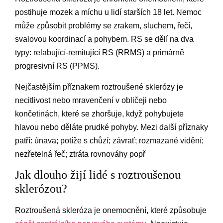
postihuje mozek a míchu u lidí starších 18 let. Nemoc
může způsobit problémy se zrakem, sluchem, řečí,
svalovou koordinací a pohybem. RS se dělí na dva
typy: relabující-remitující RS (RRMS) a primárně
progresivní RS (PPMS).
Nejčastějším příznakem roztroušené sklerózy je
necitlivost nebo mravenčení v obličeji nebo
končetinách, které se zhoršuje, když pohybujete
hlavou nebo děláte prudké pohyby. Mezi další příznaky
patří: únava; potíže s chůzí; závrať; rozmazané vidění;
nezřetelná řeč; ztráta rovnováhy popř
Jak dlouho žijí lidé s roztroušenou
sklerózou?
Roztroušená skleróza je onemocnění, které způsobuje