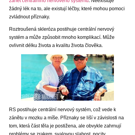
zánět centrálního nervového systému
. Neexistuje
žádný lék na to, ale existují léčby, které mohou pomoci
zvládnout příznaky.
Roztroušená skleróza postihuje centrální nervový
systém a může způsobit mnoho komplikací. Může
ovlivnit délku života a kvalitu života člověka.
RS postihuje centrální nervový systém, což vede k
zánětu v mozku a míše. Příznaky se liší v závislosti na
tom, která část těla je postižena, ale obvykle zahrnují
problémy se zrakem, svalovou slabost, pocity