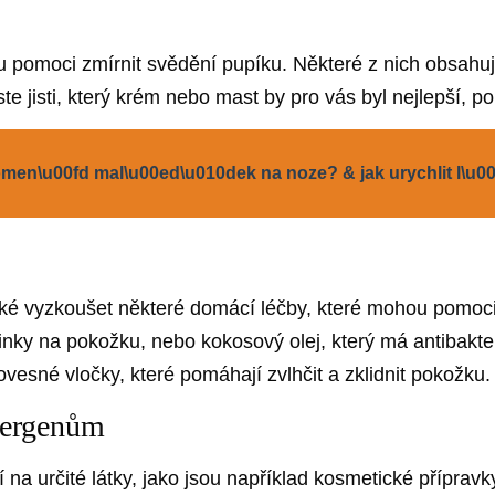
pomoci zmírnit svědění pupíku. Některé z nich obsahují
ste jisti, který krém nebo mast by pro vás byl nejlepší,
omen\u00fd mal\u00ed\u010dek na noze? & jak urychlit l\u0
 vyzkoušet některé domácí léčby, které mohou pomoci 
činky na pokožku, nebo kokosový olej, který má antibakter
esné vločky, které pomáhají zvlhčit a zklidnit pokožku.
alergenům
a určité látky, jako jsou například kosmetické přípravk