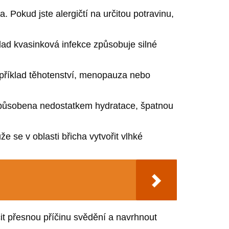
. Pokud jste alergičtí na určitou potravinu,
lad kvasinková infekce způsobuje silné
apříklad těhotenství, menopauza nebo
způsobena nedostatkem hydratace, špatnou
 se v oblasti břicha vytvořit vlhké
it přesnou příčinu svědění a navrhnout