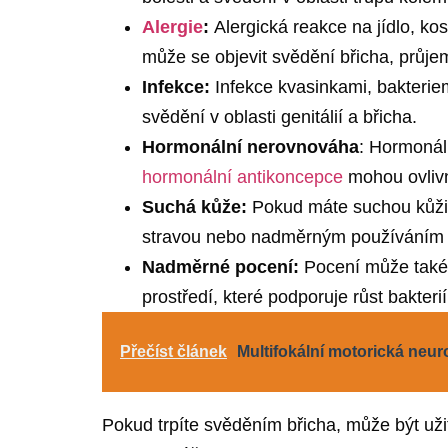
Alergie
:
Alergická reakce na jídlo, ko
může se objevit svědění břicha, průjem
Infekce:
Infekce kvasinkami, bakteriem
svědění v oblasti genitálií a břicha.
Hormonální nerovnováha
: Hormonál
hormonální antikoncepce
mohou ovlivn
Suchá kůže:
Pokud máte suchou kůži,
stravou nebo nadměrným používáním 
Nadměrné pocení:
Pocení může také z
prostředí, které podporuje růst bakteri
Přečíst článek
Multifokální motorická neur
Pokud trpíte svěděním břicha, může být uži