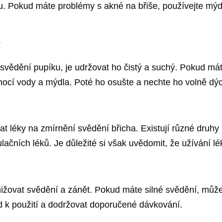
u. Pokud máte problémy s akné na břiše, používejte mýdl
ý
 svědění pupíku, je udržovat ho čistý a suchý. Pokud má
mocí vody a mýdla. Poté ho osušte a nechte ho volně dýc
t léky na zmírnění svědění břicha. Existují různé druhy
lačních léků. Je důležité si však uvědomit, že užívání 
nižovat svědění a zánět. Pokud máte silné svědění, může
od k použití a dodržovat doporučené dávkování.