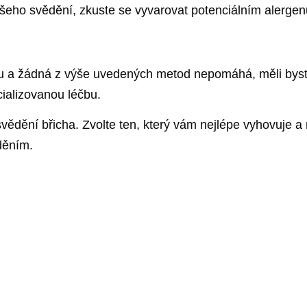
ašeho svědění, zkuste se vyvarovat potenciálním alergen
u a žádná z výše uvedených metod nepomáhá, měli byste 
ializovanou léčbu.
 svědění břicha. Zvolte ten, který vám nejlépe vyhovuje
děním.