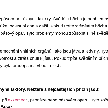
 způsobeno různými faktory. Svědění břicha je nepříjem
 kůže, bolest břicha a další. Pokud trpíte svěděním břic
pásový opar. Tyto problémy mohou způsobit silné svěděn
emocnění vnitřních orgánů, jako jsou játra a ledviny. T
olnost a ztráta chuti k jídlu. Pokud trpíte svěděním břich
by byla předepsána vhodná léčba.
mi faktory. Některé z nejčastějších příčin jsou:
 při
ekzémec
h, psoriáze nebo pásovém oparu. Tyto kožn
 žeber.