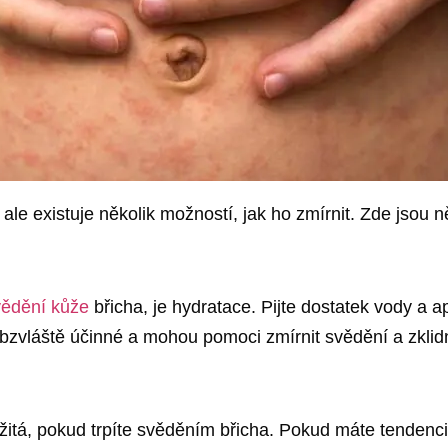
le existuje několik možností, jak ho zmírnit. Zde jsou ně
svědění kůže
břicha, je hydratace. Pijte dostatek vody a 
obzvláště účinné a mohou pomoci zmírnit svědění a zklidn
itá, pokud trpíte svěděním břicha. Pokud máte tendenci 