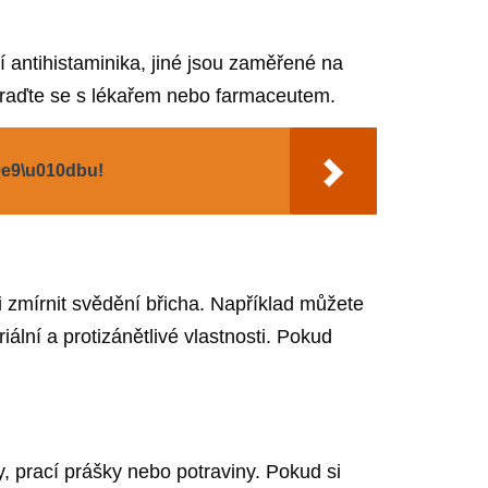
 antihistaminika, jiné jsou zaměřené na
 poraďte se s lékařem nebo farmaceutem.
0e9\u010dbu!
zmírnit svědění břicha. Například můžete
iální a protizánětlivé vlastnosti. Pokud
y, prací prášky nebo potraviny. Pokud si