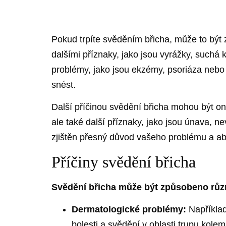
Pokud trpíte svěděním břicha, může to být
dalšími příznaky, jako jsou vyrážky, suchá
problémy, jako jsou ekzémy, psoriáza nebo 
snést.
Další příčinou svědění břicha mohou být on
ale také další příznaky, jako jsou únava, nev
zjištěn přesný důvod vašeho problému a a
Příčiny svědění břicha
Svědění břicha může být způsobeno různý
Dermatologické problémy:
Například
bolesti a svědění v oblasti trupu kolem