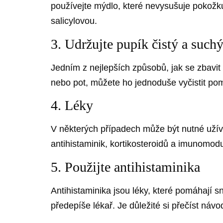
používejte mýdlo, které nevysušuje pokožk
salicylovou.
3. Udržujte pupík čistý a such
Jedním z nejlepších způsobů, jak se zbavit
nebo pot, můžete ho jednoduše vyčistit po
4. Léky
V některých případech může být nutné užíva
antihistaminik, kortikosteroidů a imunomodu
5. Použijte antihistaminika
Antihistaminika jsou léky, které pomáhají s
předepíše lékař. Je důležité si přečíst náv