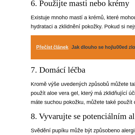
6. Použijte masti nebo krémy
Existuje mnoho mastí a krémů, které mohou 
hydrataci a zklidnění pokožky. Pokud si nej
Přečíst článek
Jak dlouho se hoj\u00ed zl
7. Domácí léčba
Kromě výše uvedených způsobů můžete také
použít aloe vera gel, který má zklidňující ú
máte suchou pokožku, můžete také použít ov
8. Vyvarujte se potenciálním 
Svědění pupíku může být způsobeno alergií n