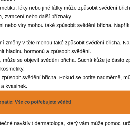
smetiku, léky nebo jiné látky může způsobit svědění břicha
, zvracení nebo další příznaky.
i nebo viry mohou také způsobit svědění břicha. Napřík
ní změny v těle mohou také způsobit svědění břicha. N
it hladinu hormonů a způsobit svědění.
 může se objevit svědění břicha. Suchá kůže je často 
kosmetiky.
působit svědění břicha. Pokud se potíte nadměrně, může
í a kvasinek.
opatie: Vše co potřebujete vědět!
tečné navštívit dermatologa, který vám může pomoci urč