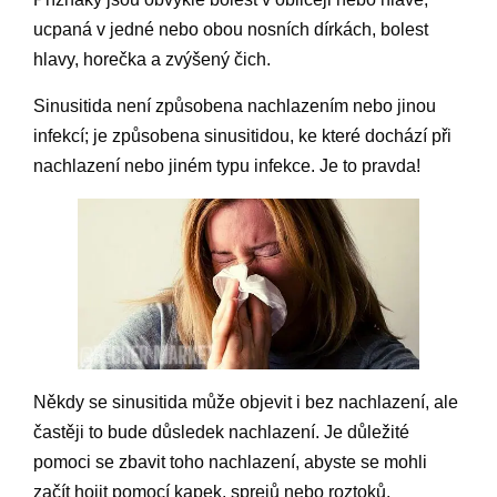
ucpaná v jedné nebo obou nosních dírkách, bolest
hlavy, horečka a zvýšený čich.
Sinusitida není způsobena nachlazením nebo jinou
infekcí; je způsobena sinusitidou, ke které dochází při
nachlazení nebo jiném typu infekce. Je to pravda!
Někdy se sinusitida může objevit i bez nachlazení, ale
častěji to bude důsledek nachlazení. Je důležité
pomoci se zbavit toho nachlazení, abyste se mohli
začít hojit pomocí kapek, sprejů nebo roztoků.