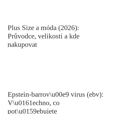
Plus Size a móda (2026):
Průvodce, velikosti a kde
nakupovat
Epstein-barrov\u00e9 virus (ebv):
V\u0161echno, co
pot\u0159ebujete