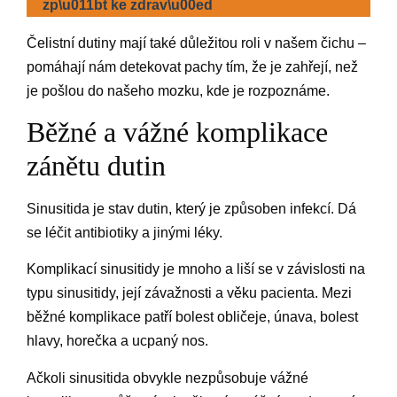
zp\u011bt ke zdrav\u00ed
Čelistní dutiny mají také důležitou roli v našem čichu –
pomáhají nám detekovat pachy tím, že je zahřejí, než
je pošlou do našeho mozku, kde je rozpoznáme.
Běžné a vážné komplikace
zánětu dutin
Sinusitida je stav dutin, který je způsoben infekcí. Dá
se léčit antibiotiky a jinými léky.
Komplikací sinusitidy je mnoho a liší se v závislosti na
typu sinusitidy, její závažnosti a věku pacienta. Mezi
běžné komplikace patří bolest obličeje, únava, bolest
hlavy, horečka a ucpaný nos.
Ačkoli sinusitida obvykle nezpůsobuje vážné