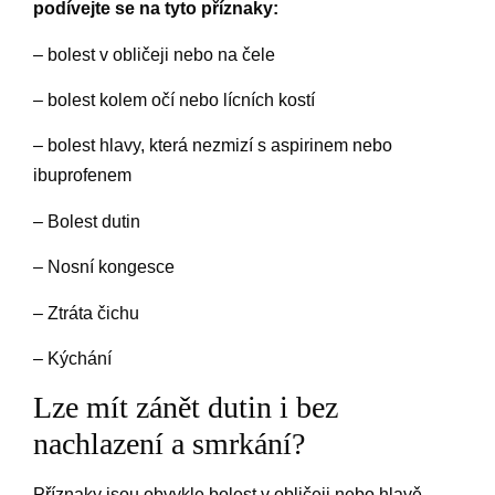
podívejte se na tyto příznaky:
– bolest v obličeji nebo na čele
– bolest kolem očí nebo lícních kostí
– bolest hlavy, která nezmizí s aspirinem nebo
ibuprofenem
– Bolest dutin
– Nosní kongesce
– Ztráta čichu
– Kýchání
Lze mít zánět dutin i bez
nachlazení a smrkání?
Příznaky jsou obvykle bolest v obličeji nebo hlavě,