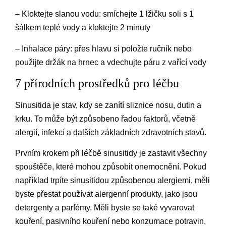
– Kloktejte slanou vodu: smíchejte 1 lžičku soli s 1
šálkem teplé vody a kloktejte 2 minuty
– Inhalace páry: přes hlavu si položte ručník nebo
použijte držák na hrnec a vdechujte páru z vařící vody
7 přírodních prostředků pro léčbu
Sinusitida je stav, kdy se zanítí sliznice nosu, dutin a
krku. To může být způsobeno řadou faktorů, včetně
alergií, infekcí a dalších základních zdravotních stavů.
Prvním krokem při léčbě sinusitidy je zastavit všechny
spouštěče, které mohou způsobit onemocnění. Pokud
například trpíte sinusitidou způsobenou alergiemi, měli
byste přestat používat alergenní produkty, jako jsou
detergenty a parfémy. Měli byste se také vyvarovat
kouření, pasivního kouření nebo konzumace potravin,