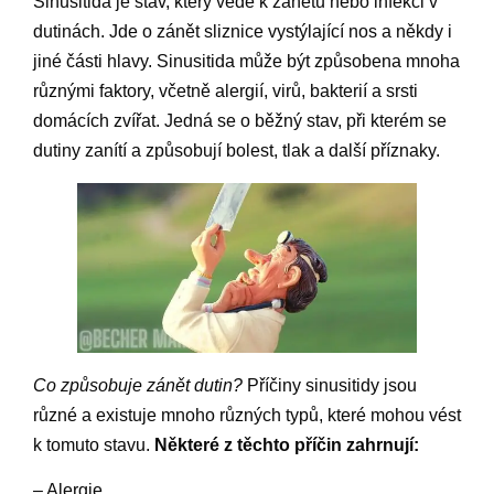
Sinusitida je stav, který vede k zánětu nebo infekci v
dutinách. Jde o zánět sliznice vystýlající nos a někdy i
jiné části hlavy. Sinusitida může být způsobena mnoha
různými faktory, včetně alergií, virů, bakterií a srsti
domácích zvířat. Jedná se o běžný stav, při kterém se
dutiny zanítí a způsobují bolest, tlak a další příznaky.
Co způsobuje zánět dutin?
Příčiny sinusitidy jsou
různé a existuje mnoho různých typů, které mohou vést
k tomuto stavu.
Některé z těchto příčin zahrnují:
– Alergie