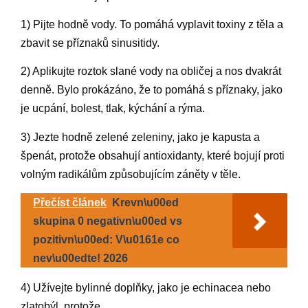
1) Pijte hodně vody. To pomáhá vyplavit toxiny z těla a
zbavit se příznaků sinusitidy.
2) Aplikujte roztok slané vody na obličej a nos dvakrát
denně. Bylo prokázáno, že to pomáhá s příznaky, jako
je ucpání, bolest, tlak, kýchání a rýma.
3) Jezte hodně zelené zeleniny, jako je kapusta a
špenát, protože obsahují antioxidanty, které bojují proti
volným radikálům způsobujícím záněty v těle.
Přečíst článek
Krevn\u00ed
skupina 0 negativn\u00ed vs
pozitivn\u00ed: V\u0161e co
nev\u00edte! 2026
4) Užívejte bylinné doplňky, jako je echinacea nebo
zlatobýl, protože