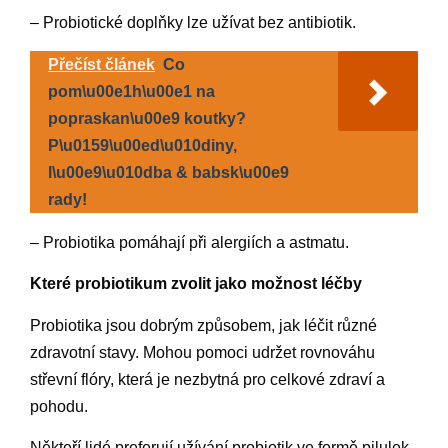
– Probiotické doplňky lze užívat bez antibiotik.
Přečíst článek
Co
pom\u00e1h\u00e1 na
popraskan\u00e9 koutky?
P\u0159\u00ed\u010diny,
l\u00e9\u010dba & babsk\u00e9
rady!
– Probiotika pomáhají při alergiích a astmatu.
Které probiotikum zvolit jako možnost léčby
Probiotika jsou dobrým způsobem, jak léčit různé
zdravotní stavy. Mohou pomoci udržet rovnováhu
střevní flóry, která je nezbytná pro celkové zdraví a
pohodu.
Někteří lidé preferují užívání probiotik ve formě pilulek,