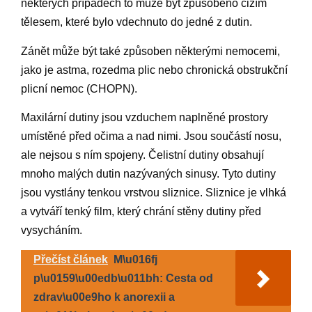
některých případech to může být způsobeno cizím
tělesem, které bylo vdechnuto do jedné z dutin.
Zánět může být také způsoben některými nemocemi,
jako je astma, rozedma plic nebo chronická obstrukční
plicní nemoc (CHOPN).
Maxilární dutiny jsou vzduchem naplněné prostory
umístěné před očima a nad nimi. Jsou součástí nosu,
ale nejsou s ním spojeny. Čelistní dutiny obsahují
mnoho malých dutin nazývaných sinusy. Tyto dutiny
jsou vystlány tenkou vrstvou sliznice. Sliznice je vlhká
a vytváří tenký film, který chrání stěny dutiny před
vysycháním.
Přečíst článek
M\u016fj
p\u0159\u00edb\u011bh: Cesta od
zdrav\u00e9ho k anorexii a