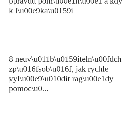
opravdu pom\u00e1h\u00e1 a kdy
k l\u00e9ka\u0159i
8 neuv\u011b\u0159iteln\u00fdch
zp\u016fsob\u016f, jak rychle
vyl\u00e9\u010dit rag\u00e1dy
pomoc\u0...