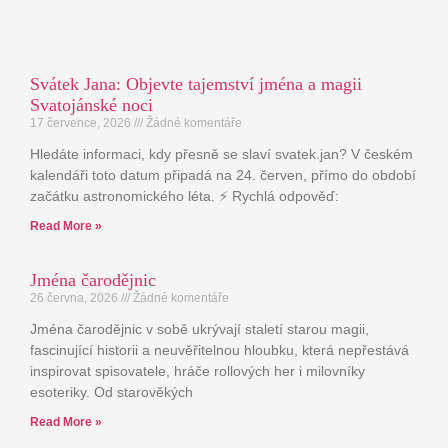
Svátek Jana: Objevte tajemství jména a magii
Svatojánské noci
17 července, 2026
Žádné komentáře
Hledáte informaci, kdy přesně se slaví svatek.jan? V českém
kalendáři toto datum připadá na 24. červen, přímo do období
začátku astronomického léta. ⚡ Rychlá odpověď:
Read More »
Jména čarodějnic
26 června, 2026
Žádné komentáře
Jména čarodějnic v sobě ukrývají staletí starou magii,
fascinující historii a neuvěřitelnou hloubku, která nepřestává
inspirovat spisovatele, hráče rollových her i milovníky
esoteriky. Od starověkých
Read More »