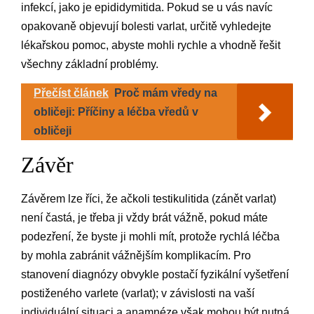
infekcí, jako je epididymitida. Pokud se u vás navíc
opakovaně objevují bolesti varlat, určitě vyhledejte
lékařskou pomoc, abyste mohli rychle a vhodně řešit
všechny základní problémy.
Přečíst článek
Proč mám vředy na
obličeji: Příčiny a léčba vředů v
obličeji
Závěr
Závěrem lze říci, že ačkoli testikulitida (zánět varlat)
není častá, je třeba ji vždy brát vážně, pokud máte
podezření, že byste ji mohli mít, protože rychlá léčba
by mohla zabránit vážnějším komplikacím. Pro
stanovení diagnózy obvykle postačí fyzikální vyšetření
postiženého varlete (varlat); v závislosti na vaší
individuální situaci a anamnéze však mohou být nutná