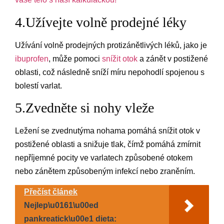
4.Užívejte volně prodejné léky
Užívání volně prodejných protizánětlivých léků, jako je
ibuprofen
, může pomoci
snížit otok
a zánět v postižené
oblasti, což následně sníží míru nepohodlí spojenou s
bolestí varlat.
5.Zvedněte si nohy vleže
Ležení se zvednutýma nohama pomáhá snížit otok v
postižené oblasti a snižuje tlak, čímž pomáhá zmírnit
nepříjemné pocity ve varlatech způsobené otokem
nebo zánětem způsobeným infekcí nebo zraněním.
Přečíst článek
Nejlep\u0161\u00ed
pankreatick\u00e1 dieta: