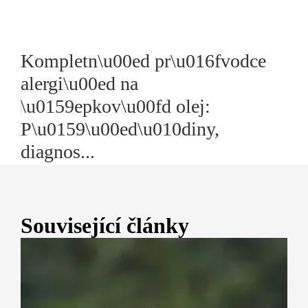
Kompletn\u00ed pr\u016fvodce
alergi\u00ed na
\u0159epkov\u00fd olej:
P\u0159\u00ed\u010diny,
diagnos...
Související články