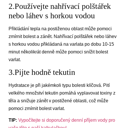
2.Používejte nahřívací polštářek
nebo láhev s horkou vodou
Přikládání tepla na postiženou oblast může pomoci
zmírnit bolest a zánět. Nahřívací polštářek nebo láhev
s horkou vodou přikládaná na varlata po dobu 10-15
minut několikrát denně může pomoci snížit bolest
varlat.
3.Pijte hodně tekutin
Hydratace je při jakémkoli typu bolesti klíčová. Pití
velkého množství tekutin pomáhá vyplavovat toxiny z
těla a snižuje zánět v postižené oblasti, což může
pomoci zmírnit bolest varlat.
TIP:
Vypočítejte si doporučený denní příjem vody pro
vaše tělo s naší kalkulačkou!