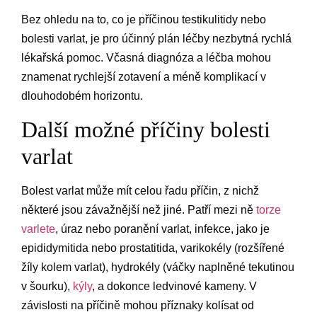
Bez ohledu na to, co je příčinou testikulitidy nebo
bolesti varlat, je pro účinný plán léčby nezbytná rychlá
lékařská pomoc. Včasná diagnóza a léčba mohou
znamenat rychlejší zotavení a méně komplikací v
dlouhodobém horizontu.
Další možné příčiny bolesti
varlat
Bolest varlat může mít celou řadu příčin, z nichž
některé jsou závažnější než jiné. Patří mezi ně
torze
varlete
, úraz nebo poranění varlat, infekce, jako je
epididymitida nebo prostatitida, varikokély (rozšířené
žíly kolem varlat), hydrokély (váčky naplněné tekutinou
v šourku),
kýly
, a dokonce ledvinové kameny. V
závislosti na příčině mohou příznaky kolísat od