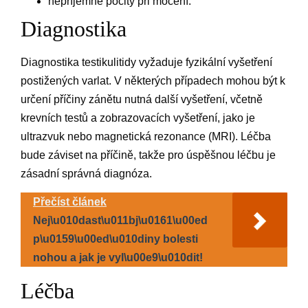
nepříjemné pocity při močení.
Diagnostika
Diagnostika testikulitidy vyžaduje fyzikální vyšetření
postižených varlat. V některých případech mohou být k
určení příčiny zánětu nutná další vyšetření, včetně
krevních testů a zobrazovacích vyšetření, jako je
ultrazvuk nebo magnetická rezonance (MRI). Léčba
bude záviset na příčině, takže pro úspěšnou léčbu je
zásadní správná diagnóza.
Přečíst článek
Nej\u010dast\u011bj\u0161\u00ed
p\u0159\u00ed\u010diny bolesti
nohou a jak je vyl\u00e9\u010dit!
Léčba