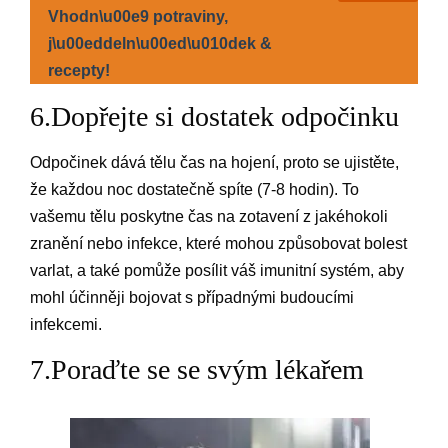
Vhodn\u00e9 potraviny,
j\u00eddeln\u00ed\u010dek &
recepty!
6.Dopřejte si dostatek odpočinku
Odpočinek dává tělu čas na hojení, proto se ujistěte,
že každou noc dostatečně spíte (7-8 hodin). To
vašemu tělu poskytne čas na zotavení z jakéhokoli
zranění nebo infekce, které mohou způsobovat bolest
varlat, a také pomůže posílit váš imunitní systém, aby
mohl účinněji bojovat s případnými budoucími
infekcemi.
7.Poraďte se se svým lékařem