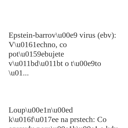
Epstein-barrov\u00e9 virus (ebv):
V\u0161echno, co
pot\u0159ebujete
v\u011bd\u011bt o t\u00e9to
\u01...
Loup\u00e1n\u00ed
k\u016f\u017ee na prstech: Co