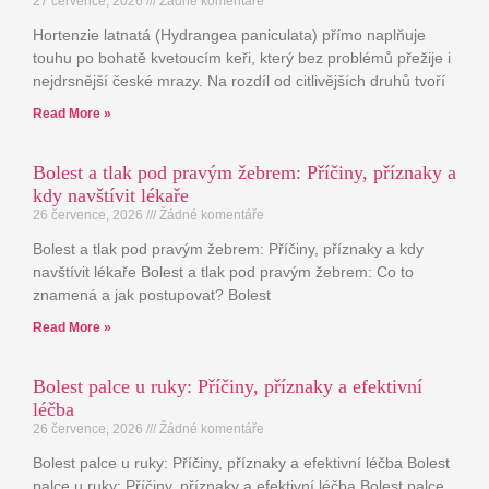
27 července, 2026
Žádné komentáře
Hortenzie latnatá (Hydrangea paniculata) přímo naplňuje
touhu po bohatě kvetoucím keři, který bez problémů přežije i
nejdrsnější české mrazy. Na rozdíl od citlivějších druhů tvoří
Read More »
Bolest a tlak pod pravým žebrem: Příčiny, příznaky a
kdy navštívit lékaře
26 července, 2026
Žádné komentáře
Bolest a tlak pod pravým žebrem: Příčiny, příznaky a kdy
navštívit lékaře Bolest a tlak pod pravým žebrem: Co to
znamená a jak postupovat? Bolest
Read More »
Bolest palce u ruky: Příčiny, příznaky a efektivní
léčba
26 července, 2026
Žádné komentáře
Bolest palce u ruky: Příčiny, příznaky a efektivní léčba Bolest
palce u ruky: Příčiny, příznaky a efektivní léčba Bolest palce