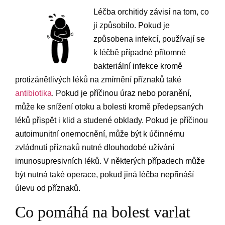
Léčba orchitidy závisí na tom, co
ji způsobilo. Pokud je
způsobena infekcí, používají se
k léčbě případné přítomné
bakteriální infekce kromě
protizánětlivých léků na zmírnění příznaků také
antibiotika
. Pokud je příčinou úraz nebo poranění,
může ke snížení otoku a bolesti kromě předepsaných
léků přispět i klid a studené obklady. Pokud je příčinou
autoimunitní onemocnění, může být k účinnému
zvládnutí příznaků nutné dlouhodobé užívání
imunosupresivních léků. V některých případech může
být nutná také operace, pokud jiná léčba nepřináší
úlevu od příznaků.
Co pomáhá na bolest varlat