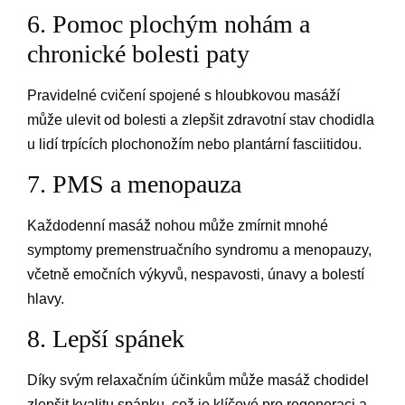
6. Pomoc plochým nohám a
chronické bolesti paty
Pravidelné cvičení spojené s hloubkovou masáží
může ulevit od bolesti a zlepšit zdravotní stav chodidla
u lidí trpících plochonožím nebo plantární fasciitidou.
7. PMS a menopauza
Každodenní masáž nohou může zmírnit mnohé
symptomy premenstruačního syndromu a menopauzy,
včetně emočních výkyvů, nespavosti, únavy a bolestí
hlavy.
8. Lepší spánek
Díky svým relaxačním účinkům může masáž chodidel
zlepšit kvalitu spánku, což je klíčové pro regeneraci a