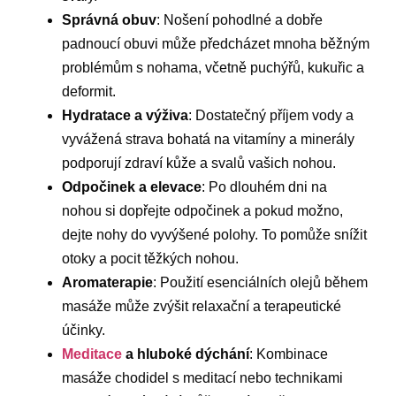
Správná obuv
: Nošení pohodlné a dobře
padnoucí obuvi může předcházet mnoha běžným
problémům s nohama, včetně puchýřů, kukuřic a
deformit.
Hydratace a výživa
: Dostatečný příjem vody a
vyvážená strava bohatá na vitamíny a minerály
podporují zdraví kůže a svalů vašich nohou.
Odpočinek a elevace
: Po dlouhém dni na
nohou si dopřejte odpočinek a pokud možno,
dejte nohy do vyvýšené polohy. To pomůže snížit
otoky a pocit těžkých nohou.
Aromaterapie
: Použití esenciálních olejů během
masáže může zvýšit relaxační a terapeutické
účinky.
Meditace
a hluboké dýchání
: Kombinace
masáže chodidel s meditací nebo technikami