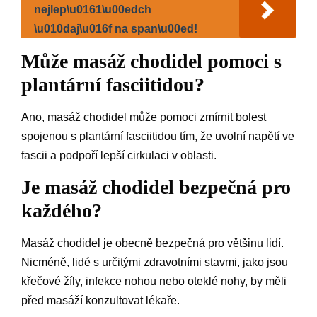
nejlep\u0161\u00edch
\u010daj\u016f na span\u00ed!
Může masáž chodidel pomoci s
plantární fasciitidou?
Ano, masáž chodidel může pomoci zmírnit bolest
spojenou s plantární fasciitidou tím, že uvolní napětí ve
fascii a podpoří lepší cirkulaci v oblasti.
Je masáž chodidel bezpečná pro
každého?
Masáž chodidel je obecně bezpečná pro většinu lidí.
Nicméně, lidé s určitými zdravotními stavmi, jako jsou
křečové žíly, infekce nohou nebo oteklé nohy, by měli
před masáží konzultovat lékaře.