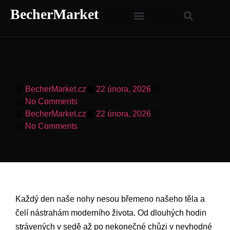
BecherMarket
BecherMarket.cz
22 února, 2026
12:30 am
No Comments
BecherMarket.cz
22 února, 2026
12:30 am
No Comments
Každý den naše nohy nesou břemeno našeho těla a
čelí nástrahám moderního života. Od dlouhých hodin
strávených v sedě až po nekonečné chůzi v nevhodné