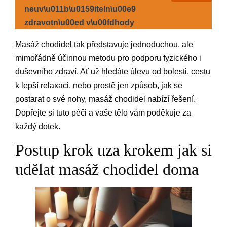
neuv\u011b\u0159iteln\u00e9
zdravotn\u00ed v\u00fdhody
Masáž chodidel tak představuje jednoduchou, ale
mimořádně účinnou metodu pro podporu fyzického i
duševního zdraví. Ať už hledáte úlevu od bolesti, cestu
k lepší relaxaci, nebo prostě jen způsob, jak se
postarat o své nohy, masáž chodidel nabízí řešení.
Dopřejte si tuto péči a vaše tělo vám poděkuje za
každý dotek.
Postup krok uza krokem jak si
udělat masáž chodidel doma