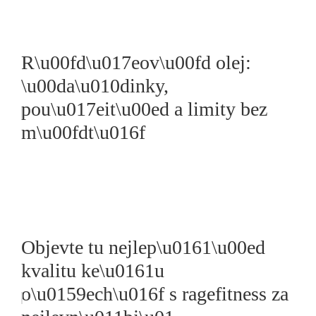
R\u00fd\u017eov\u00fd olej:
\u00da\u010dinky,
pou\u017eit\u00ed a limity bez
m\u00fdt\u016f
Objevte tu nejlep\u0161\u00ed
kvalitu ke\u0161u
o\u0159ech\u016f s ragefitness za