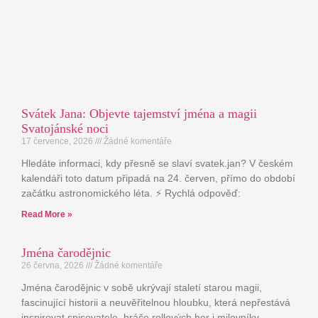
Svátek Jana: Objevte tajemství jména a magii
Svatojánské noci
17 července, 2026
Žádné komentáře
Hledáte informaci, kdy přesně se slaví svatek.jan? V českém
kalendáři toto datum připadá na 24. červen, přímo do období
začátku astronomického léta. ⚡ Rychlá odpověď:
Read More »
Jména čarodějnic
26 června, 2026
Žádné komentáře
Jména čarodějnic v sobě ukrývají staletí starou magii,
fascinující historii a neuvěřitelnou hloubku, která nepřestává
inspirovat spisovatele, hráče rollových her i milovníky