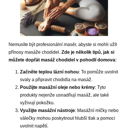
Nemusíte být profesionální masér, abyste si mohli užít
přínosy masáže chodidel.
Zde je několik tipů, jak si
můžete dopřát masáž chodidel v pohodlí domova:
Začněte teplou lázní nohou
: To pomůže uvolnit
svaly a připravit chodidla na masáž.
Použijte masážní oleje nebo krémy
: Tyto
produkty nejenže usnadňují masáž, ale také
vyživují pokožku.
Využijte masážní nástroje
: Masážní míčky nebo
válečky mohou poskytnout hlubší tlak a pomoci
uvolnit napětí.