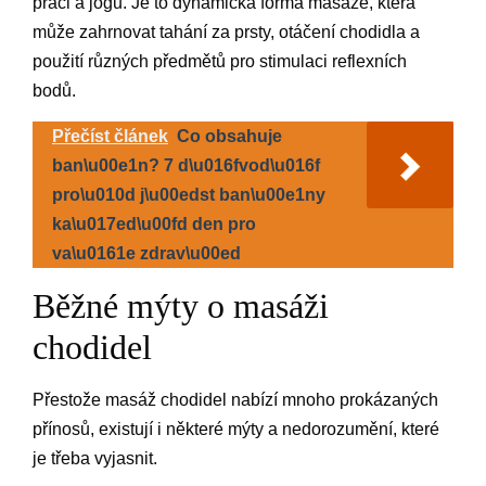
práci a jógu. Je to dynamická forma masáže, která
může zahrnovat tahání za prsty, otáčení chodidla a
použití různých předmětů pro stimulaci reflexních
bodů.
Přečíst článek
Co obsahuje
ban\u00e1n? 7 d\u016fvod\u016f
pro\u010d j\u00edst ban\u00e1ny
ka\u017ed\u00fd den pro
va\u0161e zdrav\u00ed
Běžné mýty o masáži
chodidel
Přestože masáž chodidel nabízí mnoho prokázaných
přínosů, existují i některé mýty a nedorozumění, které
je třeba vyjasnit.