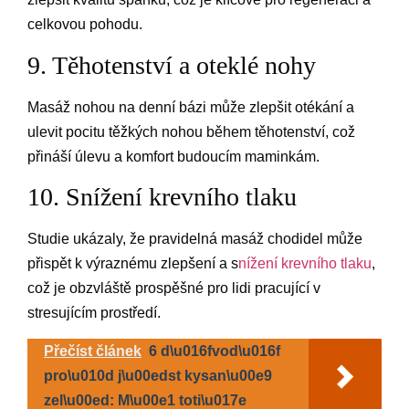
celkovou pohodu.
9. Těhotenství a oteklé nohy
Masáž nohou na denní bázi může zlepšit otékání a
ulevit pocitu těžkých nohou během těhotenství, což
přináší úlevu a komfort budoucím maminkám.
10. Snížení krevního tlaku
Studie ukázaly, že pravidelná masáž chodidel může
přispět k výraznému zlepšení a s
nížení krevního tlaku
,
což je obzvláště prospěšné pro lidi pracující v
stresujícím prostředí.
Přečíst článek
6 d\u016fvod\u016f
pro\u010d j\u00edst kysan\u00e9
zel\u00ed: M\u00e1 toti\u017e