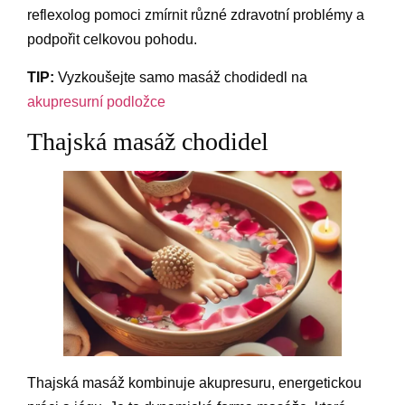
reflexolog pomoci zmírnit různé zdravotní problémy a
podpořit celkovou pohodu.
TIP:
Vyzkoušejte samo masáž chodidedl na
akupresurní podložce
Thajská masáž chodidel
Thajská masáž kombinuje akupresuru, energetickou