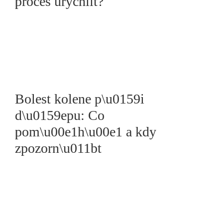
proces urychlit?
Bolest kolene p\u0159i
d\u0159epu: Co
pom\u00e1h\u00e1 a kdy
zpozorn\u011bt