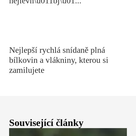
nejlevn\u011bj\u01...
Nejlepší rychlá snídaně plná
bílkovin a vlákniny, kterou si
zamilujete
Související články