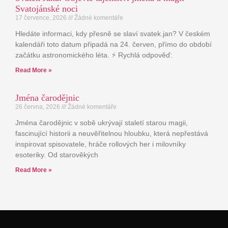
Svatojánské noci
17 července, 2026
Žádné komentáře
Hledáte informaci, kdy přesně se slaví svatek.jan? V českém
kalendáři toto datum připadá na 24. červen, přímo do období
začátku astronomického léta. ⚡ Rychlá odpověď:
Read More »
Jména čarodějnic
26 června, 2026
Žádné komentáře
Jména čarodějnic v sobě ukrývají staletí starou magii,
fascinující historii a neuvěřitelnou hloubku, která nepřestává
inspirovat spisovatele, hráče rollových her i milovníky
esoteriky. Od starověkých
Read More »