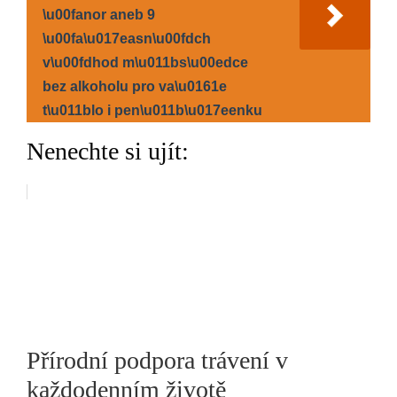
\u00fanor aneb 9
\u00fa\u017easn\u00fdch
v\u00fdhod m\u011bs\u00edce
bez alkoholu pro va\u0161e
t\u011blo i pen\u011b\u017eenku
Nenechte si ujít:
Přírodní podpora trávení v
každodenním životě