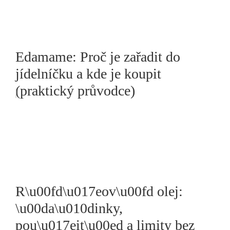
Edamame: Proč je zařadit do
jídelníčku a kde je koupit
(praktický průvodce)
R\u00fd\u017eov\u00fd olej:
\u00da\u010dinky,
pou\u017eit\u00ed a limity bez