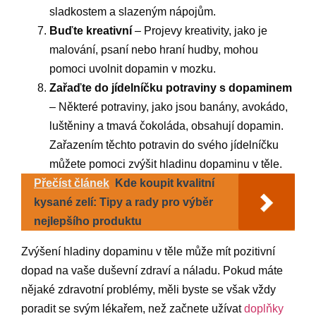
sladkostem a slazeným nápojům.
Buďte kreativní
– Projevy kreativity, jako je
malování, psaní nebo hraní hudby, mohou
pomoci uvolnit dopamin v mozku.
Zařaďte do jídelníčku potraviny s dopaminem
– Některé potraviny, jako jsou banány, avokádo,
luštěniny a tmavá čokoláda, obsahují dopamin.
Zařazením těchto potravin do svého jídelníčku
můžete pomoci zvýšit hladinu dopaminu v těle.
Přečíst článek
Kde koupit kvalitní
kysané zelí: Tipy a rady pro výběr
nejlepšího produktu
Zvýšení hladiny dopaminu v těle může mít pozitivní
dopad na vaše duševní zdraví a náladu. Pokud máte
nějaké zdravotní problémy, měli byste se však vždy
poradit se svým lékařem, než začnete užívat
doplňky