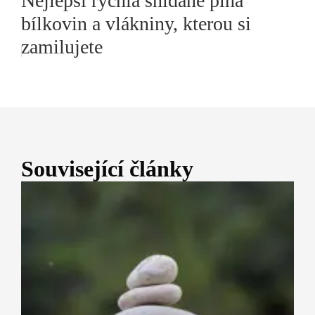
Nejlepší rychlá snídaně plná
bílkovin a vlákniny, kterou si
zamilujete
Související články