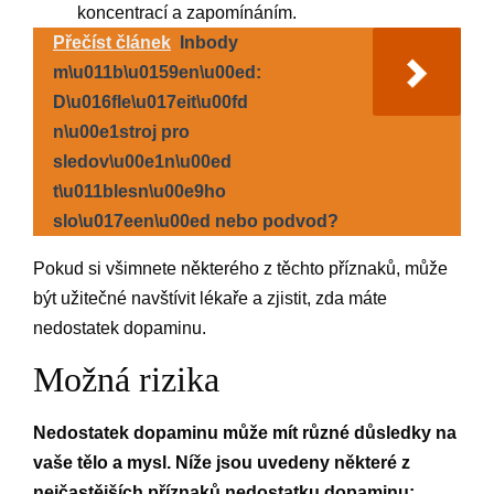
koncentrací a zapomínáním.
Přečíst článek
Inbody
m\u011b\u0159en\u00ed:
D\u016fle\u017eit\u00fd
n\u00e1stroj pro
sledov\u00e1n\u00ed
t\u011blesn\u00e9ho
slo\u017een\u00ed nebo podvod?
Pokud si všimnete některého z těchto příznaků, může
být užitečné navštívit lékaře a zjistit, zda máte
nedostatek dopaminu.
Možná rizika
Nedostatek dopaminu může mít různé důsledky na
vaše tělo a mysl. Níže jsou uvedeny některé z
nejčastějších příznaků nedostatku dopaminu: