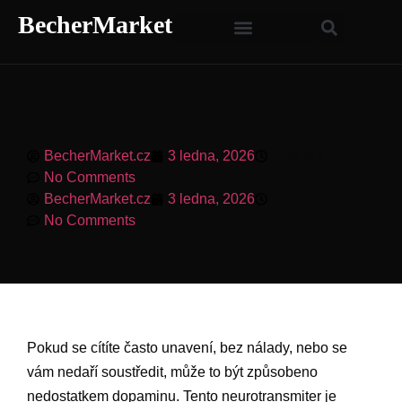
BecherMarket
BecherMarket.cz
3 ledna, 2026
2:45 pm
No Comments
BecherMarket.cz
3 ledna, 2026
2:45 pm
No Comments
Pokud se cítíte často unavení, bez nálady, nebo se
vám nedaří soustředit, může to být způsobeno
nedostatkem dopaminu. Tento neurotransmiter je