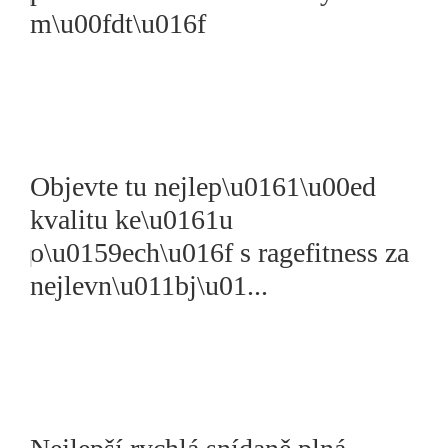
m\u00fdt\u016f
Objevte tu nejlep\u0161\u00ed
kvalitu ke\u0161u
o\u0159ech\u016f s ragefitness za
nejlevn\u011bj\u01...