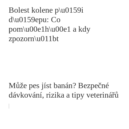
Bolest kolene p\u0159i
d\u0159epu: Co
pom\u00e1h\u00e1 a kdy
zpozorn\u011bt
Může pes jíst banán? Bezpečné
dávkování, rizika a tipy veterinářů