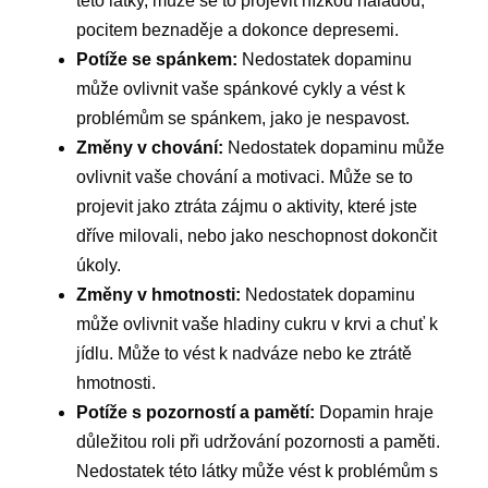
této látky, může se to projevit nízkou náladou,
pocitem beznaděje a dokonce depresemi.
Potíže se spánkem:
Nedostatek dopaminu
může ovlivnit vaše spánkové cykly a vést k
problémům se spánkem, jako je nespavost.
Změny v chování:
Nedostatek dopaminu může
ovlivnit vaše chování a motivaci. Může se to
projevit jako ztráta zájmu o aktivity, které jste
dříve milovali, nebo jako neschopnost dokončit
úkoly.
Změny v hmotnosti:
Nedostatek dopaminu
může ovlivnit vaše hladiny cukru v krvi a chuť k
jídlu. Může to vést k nadváze nebo ke ztrátě
hmotnosti.
Potíže s pozorností a pamětí:
Dopamin hraje
důležitou roli při udržování pozornosti a paměti.
Nedostatek této látky může vést k problémům s