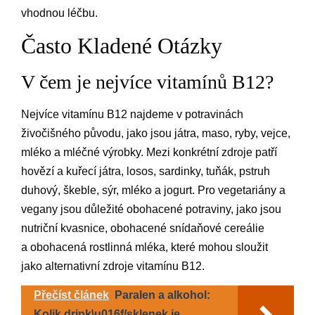
vhodnou léčbu.
Často Kladené Otázky
V čem je nejvíce vitamínů B12?
Nejvíce vitamínu B12 najdeme v potravinách
živočišného původu, jako jsou játra, maso, ryby, vejce,
mléko a mléčné výrobky. Mezi konkrétní zdroje patří
hovězí a kuřecí játra, losos, sardinky, tuňák, pstruh
duhový, škeble, sýr, mléko a jogurt. Pro vegetariány a
vegany jsou důležité obohacené potraviny, jako jsou
nutriční kvasnice, obohacené snídaňové cereálie
a obohacená rostlinná mléka, které mohou sloužit
jako alternativní zdroje vitamínu B12.
Přečíst článek
Paralen a alkohol:
Kolik drink\u016f/sklenek je