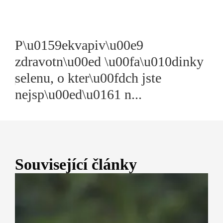
P\u0159ekvapiv\u00e9
zdravotn\u00ed \u00fa\u010dinky
selenu, o kter\u00fdch jste
nejsp\u00ed\u0161 n...
Související články