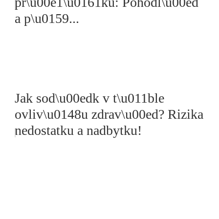
pr\u00e1\u0161ku: Pohodl\u00ed
a p\u0159...
Jak sod\u00edk v t\u011ble
ovliv\u0148u zdrav\u00ed? Rizika
nedostatku a nadbytku!