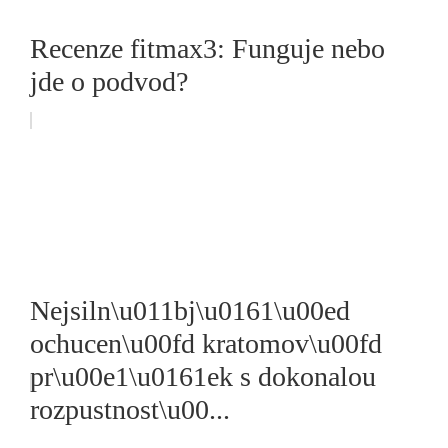
Recenze fitmax3: Funguje nebo
jde o podvod?
Nejsiln\u011bj\u0161\u00ed
ochucen\u00fd kratomov\u00fd
pr\u00e1\u0161ek s dokonalou
rozpustnost\u00...