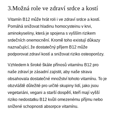
3.Možná role ve zdraví srdce a kostí
Vitamín B12 může hrát roli i ve zdraví srdce a kostí.
Pomáhá snižovat hladinu homocysteinu v krvi,
aminokyseliny, která je spojena s vyšším rizikem
srdečních onemocnění. Kromě toho existují důkazy
naznačující, že dostatečný příjem B12 může
podporovat zdraví kostí a snižovat riziko osteoporózy.
Vzhledem k široké škále přínosů vitamínu B12 pro
naše zdraví je zásadní zajistit, aby naše strava
obsahovala dostatečné množství tohoto vitamínu. To je
obzvláště důležité pro určité skupiny lidí, jako jsou
vegetariáni, vegani a starší dospělí, kteří mají vyšší
riziko nedostatku B12 kvůli omezenému příjmu nebo
snížené schopnosti absorpce vitamínu.