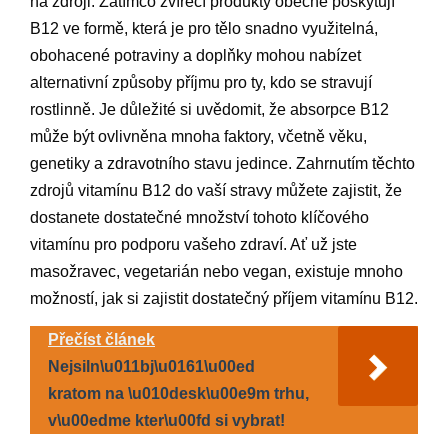
na zdroji. Zatímco zvířecí produkty obecně poskytují
B12 ve formě, která je pro tělo snadno využitelná,
obohacené potraviny a doplňky mohou nabízet
alternativní způsoby příjmu pro ty, kdo se stravují
rostlinně. Je důležité si uvědomit, že absorpce B12
může být ovlivněna mnoha faktory, včetně věku,
genetiky a zdravotního stavu jedince. Zahrnutím těchto
zdrojů vitamínu B12 do vaší stravy můžete zajistit, že
dostanete dostatečné množství tohoto klíčového
vitamínu pro podporu vašeho zdraví. Ať už jste
masožravec, vegetarián nebo vegan, existuje mnoho
možností, jak si zajistit dostatečný příjem vitamínu B12.
Přečíst článek
Nejsiln\u011bj\u0161\u00ed
kratom na \u010desk\u00e9m trhu,
v\u00edme kter\u00fd si vybrat!