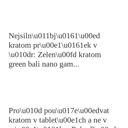
Nejsiln\u011bj\u0161\u00ed
kratom pr\u00e1\u0161ek v
\u010dr: Zelen\u00fd kratom
green bali nano gam...
Pro\u010d pou\u017e\u00edvat
kratom v tablet\u00e1ch a ne v