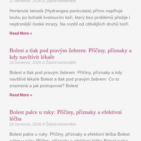
27 července, 2026
Žádné komentáře
Hortenzie latnatá (Hydrangea paniculata) přímo naplňuje
touhu po bohatě kvetoucím keři, který bez problémů přežije i
nejdrsnější české mrazy. Na rozdíl od citlivějších druhů tvoří
Read More »
Bolest a tlak pod pravým žebrem: Příčiny, příznaky a
kdy navštívit lékaře
26 července, 2026
Žádné komentáře
Bolest a tlak pod pravým žebrem: Příčiny, příznaky a kdy
navštívit lékaře Bolest a tlak pod pravým žebrem: Co to
znamená a jak postupovat? Bolest
Read More »
Bolest palce u ruky: Příčiny, příznaky a efektivní
léčba
26 července, 2026
Žádné komentáře
Bolest palce u ruky: Příčiny, příznaky a efektivní léčba Bolest
palce u ruky: Příčiny, příznaky a efektivní léčba Bolest palce