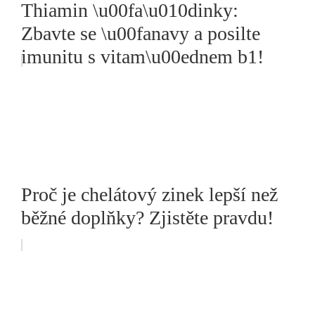
Thiamin \u00fa\u010dinky:
Zbavte se \u00fanavy a posilte
imunitu s vitam\u00ednem b1!
Proč je chelátový zinek lepší než
běžné doplňky? Zjistěte pravdu!