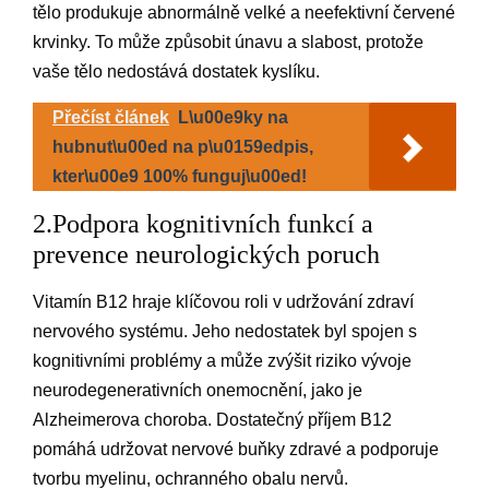
tělo produkuje abnormálně velké a neefektivní červené
krvinky. To může způsobit únavu a slabost, protože
vaše tělo nedostává dostatek kyslíku.
Přečíst článek
L\u00e9ky na
hubnut\u00ed na p\u0159edpis,
kter\u00e9 100% funguj\u00ed!
2.Podpora kognitivních funkcí a
prevence neurologických poruch
Vitamín B12 hraje klíčovou roli v udržování zdraví
nervového systému. Jeho nedostatek byl spojen s
kognitivními problémy a může zvýšit riziko vývoje
neurodegenerativních onemocnění, jako je
Alzheimerova choroba. Dostatečný příjem B12
pomáhá udržovat nervové buňky zdravé a podporuje
tvorbu myelinu, ochranného obalu nervů.