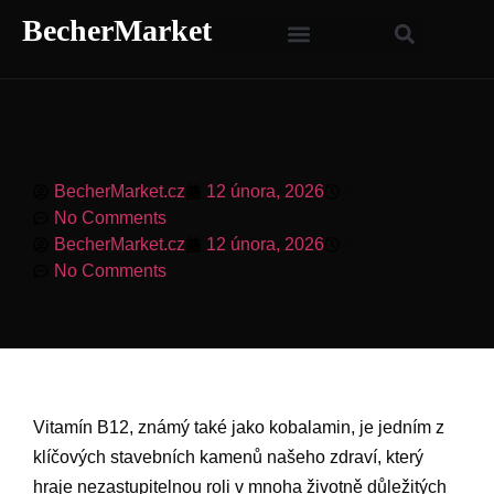
BecherMarket
BecherMarket.cz
12 února, 2026
6:21 am
No Comments
BecherMarket.cz
12 února, 2026
6:21 am
No Comments
Vitamín B12, známý také jako kobalamin, je jedním z
klíčových stavebních kamenů našeho zdraví, který
hraje nezastupitelnou roli v mnoha životně důležitých