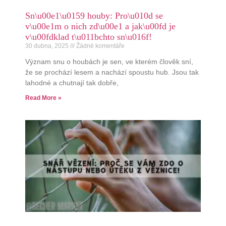
Sn\u00e1\u0159 houby: Pro\u010d se
v\u00e1m o nich zd\u00e1 a jak\u00fd je
v\u00fdklad t\u011bchto sn\u016f!
30 dubna, 2025
Žádné komentáře
Význam snu o houbách je sen, ve kterém člověk sní,
že se prochází lesem a nachází spoustu hub. Jsou tak
lahodné a chutnají tak dobře,
Read More »