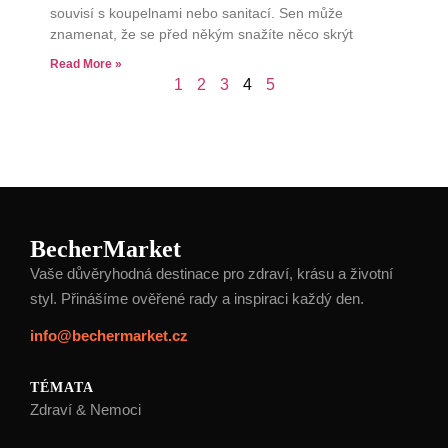
souvisí s koupelnami nebo sanitací. Sen může
znamenat, že se před někým snažíte něco skrýt
Read More »
1
2
3
4
5
BecherMarket
Vaše důvěryhodná destinace pro zdraví, krásu a životní
styl. Přinášíme ověřené rady a inspiraci každý den.
info@bechermarket.cz
TÉMATA
Zdraví & Nemoci