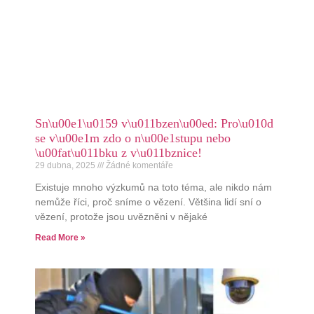
Sn\u00e1\u0159 v\u011bzen\u00ed: Pro\u010d
se v\u00e1m zdo o n\u00e1stupu nebo
\u00fat\u011bku z v\u011bznice!
29 dubna, 2025
Žádné komentáře
Existuje mnoho výzkumů na toto téma, ale nikdo nám
nemůže říci, proč sníme o vězení. Většina lidí sní o
vězení, protože jsou uvězněni v nějaké
Read More »