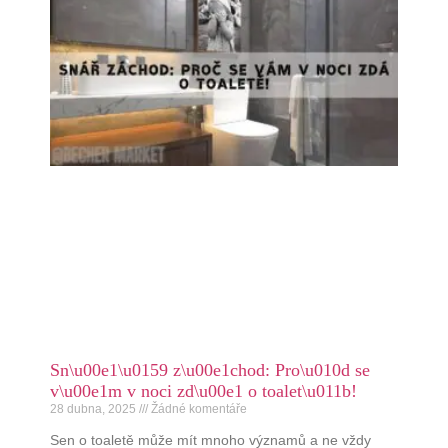
Sn\u00e1\u0159 z\u00e1chod: Pro\u010d se
v\u00e1m v noci zd\u00e1 o toalet\u011b!
28 dubna, 2025
Žádné komentáře
Sen o toaletě může mít mnoho významů a ne vždy