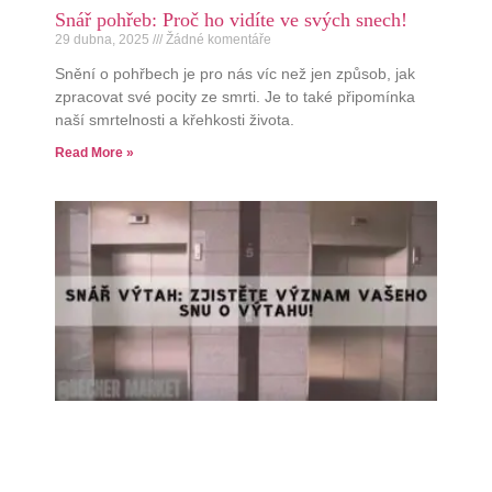
Snář pohřeb: Proč ho vidíte ve svých snech!
29 dubna, 2025
Žádné komentáře
Snění o pohřbech je pro nás víc než jen způsob, jak
zpracovat své pocity ze smrti. Je to také připomínka
naší smrtelnosti a křehkosti života.
Read More »