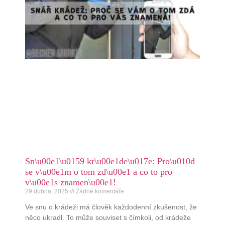
Sn\u00e1\u0159 kr\u00e1de\u017e: Pro\u010d
se v\u00e1m o tom zd\u00e1 a co to pro
v\u00e1s znamen\u00e1!
29 dubna, 2025
Žádné komentáře
Ve snu o krádeži má člověk každodenní zkušenost, že
něco ukradl. To může souviset s čímkoli, od krádeže