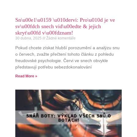
Sn\u00e1\u0159 \u010dervi: Pro\u010d je ve
sv\u00fdch snech vid\u00edte & jejich
skryt\u00fd v\u00fdznam!
30 dubna, 2025
Žádné komentáře
Pokud chcete získat hlubší porozumění a analýzu snu
o červech, zvažte přečtení tohoto článku z pohledu
freudovské psychologie. Červi ve snech obvykle
představují potřebu sebezdokonalování
Read More »