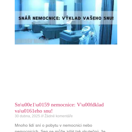
Sn\u00e1\u0159 nemocnice: V\u00fdklad
va\u0161eho snu!
30 dubna, 2025
Žádné komentáře
Mnoho lidí sní o pobytu v nemocnici nebo
nemocnicích. Sen se může zdát tak skutečný, že