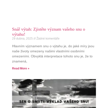
Snář výtah: Zjistěte význam vašeho snu o
výtahu!
29 dubna, 2025
Žádné komentáře
Hlavním významem snu o výtahu je, do jaké míry jsou
naše životy omezeny našimi vlastními osobními
omezeními. Obvyklá interpretace tohoto snu je, že to
znamená,
Read More »