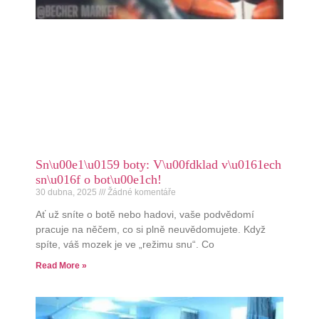
Sn\u00e1\u0159 boty: V\u00fdklad v\u0161ech
sn\u016f o bot\u00e1ch!
30 dubna, 2025
Žádné komentáře
Ať už sníte o botě nebo hadovi, vaše podvědomí
pracuje na něčem, co si plně neuvědomujete. Když
spíte, váš mozek je ve „režimu snu“. Co
Read More »