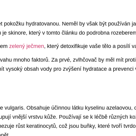
t pokožku hydratovanou. Neměl by však být používán jak
ou je skinore, který v tomto článku do podrobna rozebere
íkem
zelený ječmen
, který detoxifikuje vaše tělo a posílí v
úvahu mnoho faktorů. Za prvé, zvlhčovač by měl mít protiz
mít vysoký obsah vody pro zvýšení hydratace a prevenci
e vulgaris. Obsahuje účinnou látku kyselinu azelaovou, c
dlupují vnější vrstvu kůže. Používají se k léčbě různých 
uje růst keratinocytů, což jsou buňky, které tvoří tvrdo
ánět