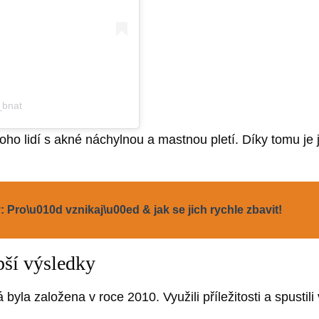
_bnat
noho lidí s akné náchylnou a mastnou pletí. Díky tomu j
 Pro\u010d vznikaj\u00ed & jak se jich rychle zbavit!
pší výsledky
á byla založena v roce 2010. Využili příležitosti a spustil