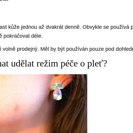
ast kůže jednou až dvakrát denně. Obvykle se používá po
ě pokračovat déle.
ní volně prodejný. Měl by být používán pouze pod dohle
hat udělat režim péče o pleť?