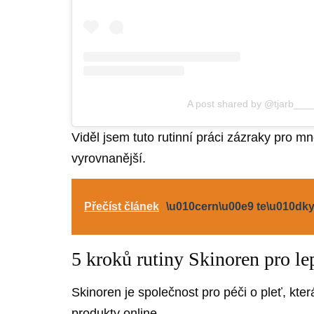
A post shared by @tjarb___
Viděl jsem tuto rutinní práci zázraky pro m
vyrovnanější.
Přečíst článek
\u010cern\u00e9 te\u010dky:
5 kroků rutiny Skinoren pro le
Skinoren je společnost pro péči o pleť, kter
produkty online.