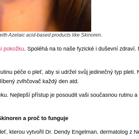
 with Azelaic acid-based products like Skinoren.
ši pokožku
. Spoléhá na to naše fyzické i duševní zdraví.
utinu péče o pleť, aby si udržel svůj jedinečný typ pleti.
líbený zvlhčovač každý den atd.
ěku. Nejlepší přístup je posoudit vaši současnou rutinu a 
Skinoren a proč to funguje
pleť, kterou vytvořil Dr. Dendy Engelman, dermatolog z 