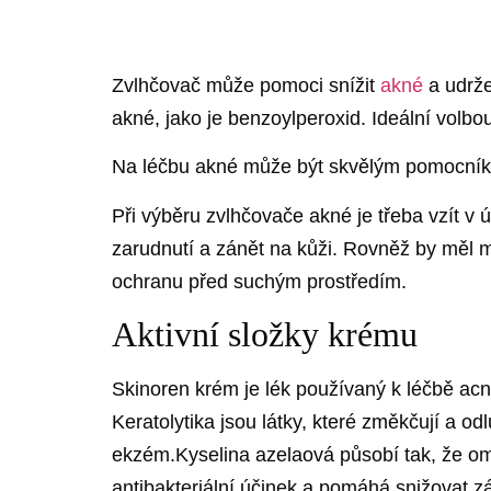
Zvlhčovač může pomoci snížit
akné
a udrže
akné, jako je benzoylperoxid. Ideální volb
Na léčbu akné může být skvělým pomocn
Při výběru zvlhčovače akné je třeba vzít v 
zarudnutí a zánět na kůži. Rovněž by měl 
ochranu před suchým prostředím.
Aktivní složky krému
Skinoren krém je lék používaný k léčbě acn
Keratolytika jsou látky, které změkčují a o
ekzém.Kyselina azelaová působí tak, že omez
antibakteriální účinek a pomáhá snižovat z