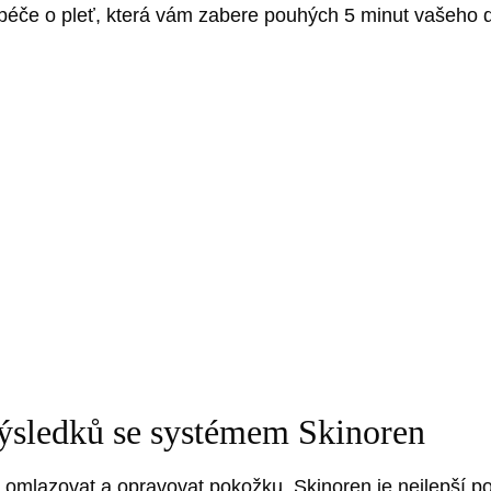
u péče o pleť, která vám zabere pouhých 5 minut vašeho 
výsledků se systémem Skinoren
 omlazovat a opravovat pokožku. Skinoren je nejlepší po