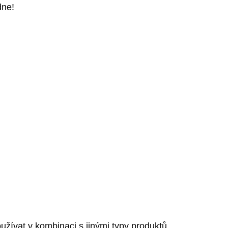
dne!
užívat v kombinaci s jinými typy produktů