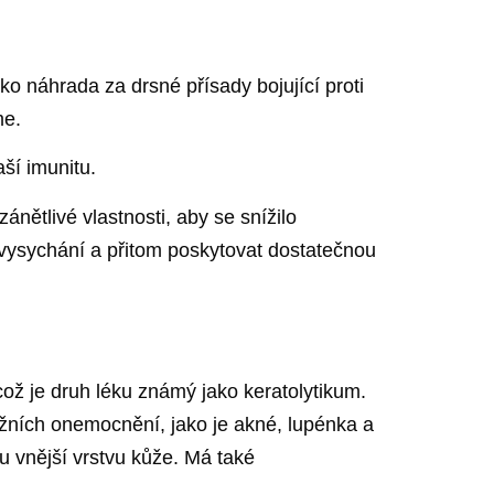
o náhrada za drsné přísady bojující proti
me.
aší imunitu.
ánětlivé vlastnosti, aby se snížilo
 vysychání a přitom poskytovat dostatečnou
ož je druh léku známý jako keratolytikum.
kožních onemocnění, jako je akné, lupénka a
u vnější vrstvu kůže. Má také