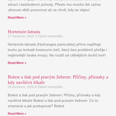
zdraví i každodenní pohody. Přesto mu mnoho lidí začne
věnovat větší pozornost až ve chvíli, kdy se objeví
Read More »
Hortenzie-latnata
27 července, 2026
Žádné komentáře
Hortenzie latnatá (Hydrangea paniculata) přímo naplňuje
touhu po bohatě kvetoucím keři, který bez problémů přežije i
nejdrsnější české mrazy. Na rozdíl od citlivějších druhů tvoří
Read More »
Bolest a tlak pod pravým žebrem: Příčiny, příznaky a
kdy navštívit lékaře
26 července, 2026
Žádné komentáře
Bolest a tlak pod pravým žebrem: Příčiny, příznaky a kdy
navštívit lékaře Bolest a tlak pod pravým žebrem: Co to
znamená a jak postupovat? Bolest
Read More »