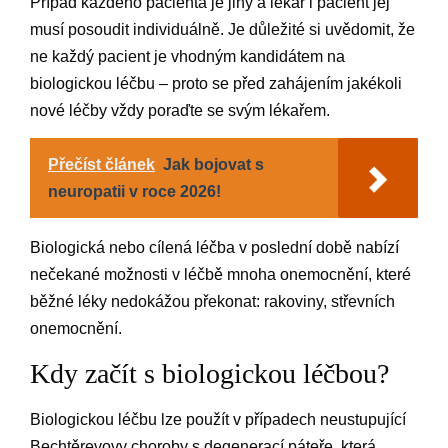
Případ každého pacienta je jiný a lékař i pacient jej
musí posoudit individuálně. Je důležité si uvědomit, že
ne každý pacient je vhodným kandidátem na
biologickou léčbu – proto se před zahájením jakékoli
nové léčby vždy poraďte se svým lékařem.
Přečíst článek
Jak bojovat s
neuropatii v roce 2026!
Biologická nebo cílená léčba v poslední době nabízí
nečekané možnosti v léčbě mnoha onemocnění, které
běžné léky nedokážou překonat: rakoviny, střevních
onemocnění.
Kdy začít s biologickou léčbou?
Biologickou léčbu lze použít v případech neustupující
Bechtěrevovy choroby s degenerací páteře, která