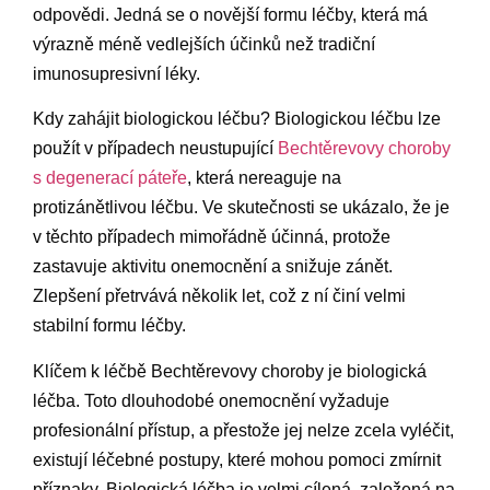
odpovědi. Jedná se o novější formu léčby, která má
výrazně méně vedlejších účinků než tradiční
imunosupresivní léky.
Kdy zahájit biologickou léčbu? Biologickou léčbu lze
použít v případech neustupující
Bechtěrevovy choroby
s degenerací páteře
, která nereaguje na
protizánětlivou léčbu. Ve skutečnosti se ukázalo, že je
v těchto případech mimořádně účinná, protože
zastavuje aktivitu onemocnění a snižuje zánět.
Zlepšení přetrvává několik let, což z ní činí velmi
stabilní formu léčby.
Klíčem k léčbě Bechtěrevovy choroby je biologická
léčba. Toto dlouhodobé onemocnění vyžaduje
profesionální přístup, a přestože jej nelze zcela vyléčit,
existují léčebné postupy, které mohou pomoci zmírnit
příznaky. Biologická léčba je velmi cílená, založená na