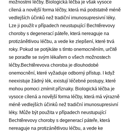
možnostmi léčby. Biologická léčba je však vysoce
cílená a novější forma léčby, která má podstatně méně
vedlejších účinků než tradiční imunosupresivní léky.
Lze ji použít v případech neustupující Bechtěrevovy
choroby s degenerací páteře, která nereaguje na
protizánětlivou léčbu, a vede ke zlepšení, které trvá
roky. Pokud se potýkáte s tímto onemocněním, určitě
se poraďte se svým lékařem o všech možnostech
léčby.Bechtěrevova choroba je dlouhodobé
onemocnění, které vyžaduje odborný přístup. I když
neexistuje žádný lék, existují léčebné postupy, které
mohou pomoci zmírnit příznaky. Biologická léčba je
vysoce cílená a novější forma léčby, která má výrazně
méně vedlejších účinků než tradiční imunosupresivní
léky. Může být použita v případech neustupující
Bechtěrevovy choroby s degenerací páteře, která
nereaguje na protizánětlivou léčbu, a vede ke