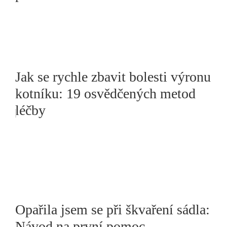
Jak se rychle zbavit bolesti výronu
kotníku: 19 osvědčených metod
léčby
Opařila jsem se při škvaření sádla:
Návod na první pomoc