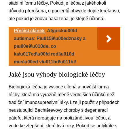
stabilní formu léčby. Pokud je léčba z jakéhokoli
důvodu přerušena, u pacientů obvykle dojde k relapsu,
ale pokud je znovu nasazena, je stejně účinná.
Přečíst článek
Atypick\u00fd
autismus: P\u0159\u00edznaky a
p\u00e9\u010de, co
ka\u017ed\u00fd rodi\u010d
mus\u00ed v\u011bd\u011bt!
Jaké jsou výhody biologické léčby
Biologická léčba je vysoce cílená a novější forma
léčby, která má výrazně méně vedlejších účinků než
tradiční imunosupresivní léky. Lze ji použít v případech
neustupující Bechtěrevovy choroby s degenerací
páteře, která nereaguje na protizánětlivou léčbu, a
vede ke zlepšení, které trvá roky. Pokud se potýkáte s