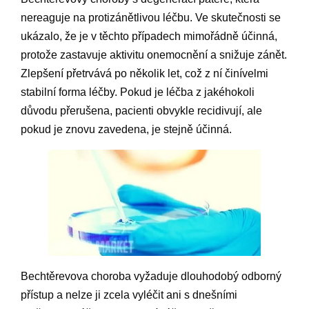
nereaguje na protizánětlivou léčbu. Ve skutečnosti se
ukázalo, že je v těchto případech mimořádně účinná,
protože zastavuje aktivitu onemocnění a snižuje zánět.
Zlepšení přetrvává po několik let, což z ní činívelmi
stabilní forma léčby. Pokud je léčba z jakéhokoli
důvodu přerušena, pacienti obvykle recidivují, ale
pokud je znovu zavedena, je stejně účinná.
Bechtěrevova choroba vyžaduje dlouhodobý odborný
přístup a nelze ji zcela vyléčit ani s dnešními