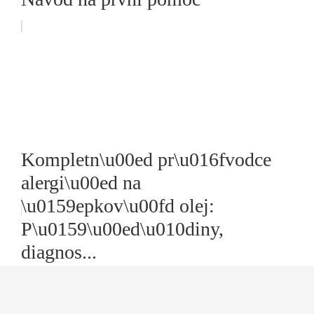
Kompletn\u00ed pr\u016fvodce
alergi\u00ed na
\u0159epkov\u00fd olej:
P\u0159\u00ed\u010diny,
diagnos...