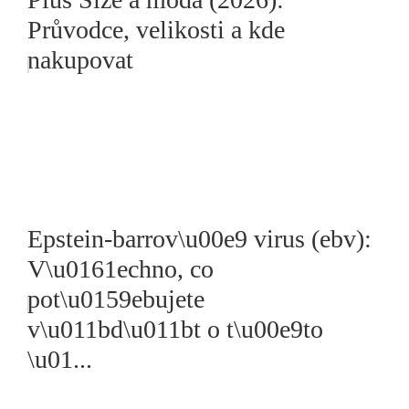
Průvodce, velikosti a kde
nakupovat
Epstein-barrov\u00e9 virus (ebv):
V\u0161echno, co
pot\u0159ebujete
v\u011bd\u011bt o t\u00e9to
\u01...