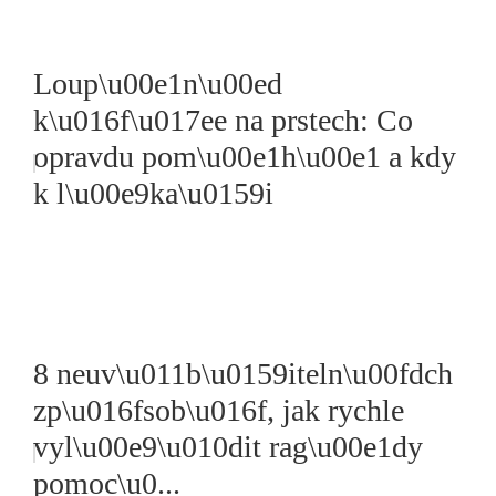
Loup\u00e1n\u00ed
k\u016f\u017ee na prstech: Co
opravdu pom\u00e1h\u00e1 a kdy
k l\u00e9ka\u0159i
8 neuv\u011b\u0159iteln\u00fdch
zp\u016fsob\u016f, jak rychle
vyl\u00e9\u010dit rag\u00e1dy
pomoc\u0...