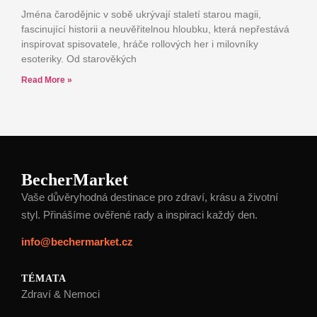
Jména čarodějnic v sobě ukrývají staletí starou magii,
fascinující historii a neuvěřitelnou hloubku, která nepřestává
inspirovat spisovatele, hráče rollových her i milovníky
esoteriky. Od starověkých
Read More »
BecherMarket
Vaše důvěryhodná destinace pro zdraví, krásu a životní
styl. Přinášíme ověřené rady a inspiraci každý den.
info@bechermarket.cz
TÉMATA
Zdraví & Nemoci