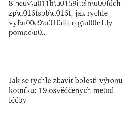
8 neuv\u011b\u0159iteln\u00fdch
zp\u016fsob\u016f, jak rychle
vyl\u00e9\u010dit rag\u00e1dy
pomoc\u0...
Jak se rychle zbavit bolesti výronu
kotníku: 19 osvědčených metod
léčby