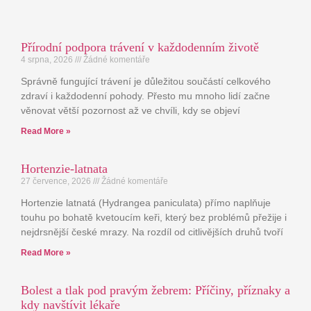
Přírodní podpora trávení v každodenním životě
4 srpna, 2026
Žádné komentáře
Správně fungující trávení je důležitou součástí celkového
zdraví i každodenní pohody. Přesto mu mnoho lidí začne
věnovat větší pozornost až ve chvíli, kdy se objeví
Read More »
Hortenzie-latnata
27 července, 2026
Žádné komentáře
Hortenzie latnatá (Hydrangea paniculata) přímo naplňuje
touhu po bohatě kvetoucím keři, který bez problémů přežije i
nejdrsnější české mrazy. Na rozdíl od citlivějších druhů tvoří
Read More »
Bolest a tlak pod pravým žebrem: Příčiny, příznaky a
kdy navštívit lékaře