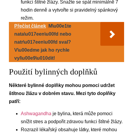
funkci štítné žlázy. Snažte se spát minimálně 7
hodin denně a vytvořte si pravidelný spánkový
režim.
Přečíst článek
M\u00e1te
nata\u017een\u00fd nebo
natr\u017een\u00fd sval?
V\u00edme jak ho rychle
vyl\u00e9\u010dit!
Použití bylinných doplňků
Některé bylinné doplňky mohou pomoci udržet
štítnou žlázu v dobrém stavu. Mezi tyto doplňky
patří:
Ashwagandha
je bylina, která může pomoci
snížit stres a podpořit zdravou funkci štítné žlázy.
Rozrazil lékařský obsahuje látky, které mohou