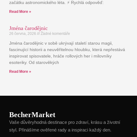
začátku astronomického léta. ⚡ Rychlá odpověď:
Read More »
Jména čarodějnic
26 června, 2026
Žádné komentáře
Jména čarodějnic v sobě ukrývají staletí starou magii,
fascinující historii a neuvěřitelnou hloubku, která nepřestává
inspirovat spisovatele, hráče rollových her i milovníky
esoteriky. Od starověkých
Read More »
BecherMarket
Vaše důvěryhodná destinace pro zdraví, krásu a životní
styl. Přinášíme ověřené rady a inspiraci každý den.