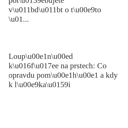
pot\u0159ebujete
v\u011bd\u011bt o t\u00e9to
\u01...
Loup\u00e1n\u00ed
k\u016f\u017ee na prstech: Co
opravdu pom\u00e1h\u00e1 a kdy
k l\u00e9ka\u0159i