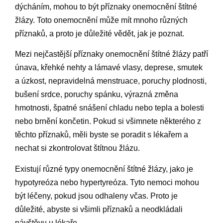
dýcháním, mohou to být příznaky onemocnění štítné
žlázy. Toto onemocnění může mít mnoho různých
příznaků, a proto je důležité vědět, jak je poznat.
Mezi nejčastější příznaky onemocnění štítné žlázy patří
únava, křehké nehty a lámavé vlasy, deprese, smutek
a úzkost, nepravidelná menstruace, poruchy plodnosti,
bušení srdce, poruchy spánku, výrazná změna
hmotnosti, špatné snášení chladu nebo tepla a bolesti
nebo brnění končetin. Pokud si všimnete některého z
těchto příznaků, měli byste se poradit s lékařem a
nechat si zkontrolovat štítnou žlázu.
Existují různé typy onemocnění štítné žlázy, jako je
hypotyreóza nebo hypertyreóza. Tyto nemoci mohou
být léčeny, pokud jsou odhaleny včas. Proto je
důležité, abyste si všimli příznaků a neodkládali
návštěvu u lékaře.