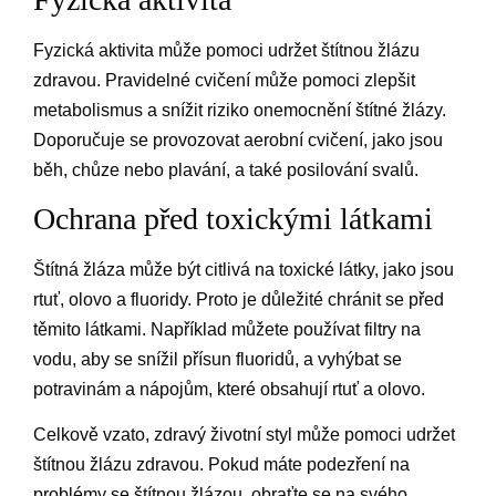
Fyzická aktivita může pomoci udržet štítnou žlázu
zdravou. Pravidelné cvičení může pomoci zlepšit
metabolismus a snížit riziko onemocnění štítné žlázy.
Doporučuje se provozovat aerobní cvičení, jako jsou
běh, chůze nebo plavání, a také posilování svalů.
Ochrana před toxickými látkami
Štítná žláza může být citlivá na toxické látky, jako jsou
rtuť, olovo a fluoridy. Proto je důležité chránit se před
těmito látkami. Například můžete používat filtry na
vodu, aby se snížil přísun fluoridů, a vyhýbat se
potravinám a nápojům, které obsahují rtuť a olovo.
Celkově vzato, zdravý životní styl může pomoci udržet
štítnou žlázu zdravou. Pokud máte podezření na
problémy se štítnou žlázou, obraťte se na svého