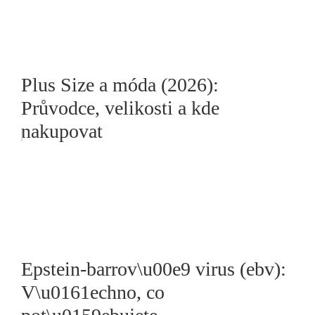
Plus Size a móda (2026):
Průvodce, velikosti a kde
nakupovat
Epstein-barrov\u00e9 virus (ebv):
V\u0161echno, co