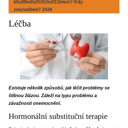
kl\u00ed\u0161t\u011btem? Kdy
zmiz\u00ed? 2026
Léčba
Existuje několik způsobů, jak léčit problémy se
štítnou žlázou. Záleží na typu problému a
závažnosti onemocnění.
Hormonální substituční terapie