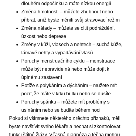
dlouhém odpočinku a máte nízkou energii
Změna hmotnosti – můžete zhubnout nebo
přibrat, aniž byste měnili svůj stravovací režim
Změna nálady – můžete se cítit podráždění,
úzkost nebo deprese
Změny v kůži, vlasech a nehtech – suchá kůže,
lámavé nehty a vypadávání vlasů
Poruchy menstruačního cyklu – menstruace
může být nepravidelná nebo může dojít k
úplnému zastavení
Potíže s polykáním a dýcháním – můžete mít
pocit, že máte v krku bulku nebo se dusíte
Poruchy spánku – můžete mít problémy s
usínáním nebo se budíte během noci
Pokud si všimnete některého z těchto příznaků, měli
byste navštívit svého lékaře a nechat si zkontrolovat
funkci štítné žlázy. Včasná diagnóza a léčba mohou