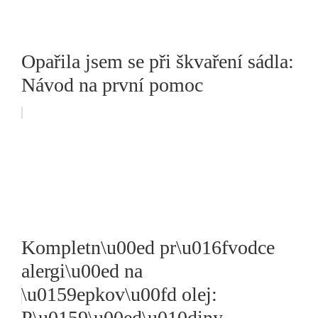
Opařila jsem se při škvaření sádla:
Návod na první pomoc
Kompletn\u00ed pr\u016fvodce
alergi\u00ed na
\u0159epkov\u00fd olej:
P\u0159\u00ed\u010diny,