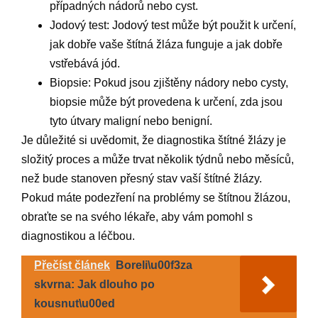
případných nádorů nebo cyst.
Jodový test: Jodový test může být použit k určení,
jak dobře vaše štítná žláza funguje a jak dobře
vstřebává jód.
Biopsie: Pokud jsou zjištěny nádory nebo cysty,
biopsie může být provedena k určení, zda jsou
tyto útvary maligní nebo benigní.
Je důležité si uvědomit, že diagnostika štítné žlázy je
složitý proces a může trvat několik týdnů nebo měsíců,
než bude stanoven přesný stav vaší štítné žlázy.
Pokud máte podezření na problémy se štítnou žlázou,
obraťte se na svého lékaře, aby vám pomohl s
diagnostikou a léčbou.
Přečíst článek
Boreli\u00f3za
skvrna: Jak dlouho po
kousnut\u00ed