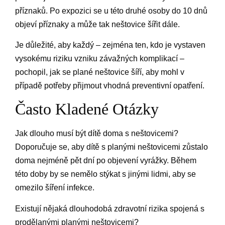
příznaků. Po expozici se u této druhé osoby do 10 dnů
objeví příznaky a může tak neštovice šířit dále.
Je důležité, aby každý – zejména ten, kdo je vystaven
vysokému riziku vzniku závažných komplikací –
pochopil, jak se plané neštovice šíří, aby mohl v
případě potřeby přijmout vhodná preventivní opatření.
Často Kladené Otázky
Jak dlouho musí být dítě doma s neštovicemi?
Doporučuje se, aby dítě s planými neštovicemi zůstalo
doma nejméně pět dní po objevení vyrážky. Během
této doby by se nemělo stýkat s jinými lidmi, aby se
omezilo šíření infekce.
Existují nějaká dlouhodobá zdravotní rizika spojená s
prodělanými planými neštovicemi?