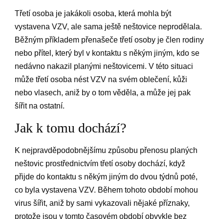
Třetí osoba je jakákoli osoba, která mohla být
vystavena VZV, ale sama ještě neštovice neprodělala.
Běžným příkladem přenašeče třetí osoby je člen rodiny
nebo přítel, který byl v kontaktu s někým jiným, kdo se
nedávno nakazil planými neštovicemi. V této situaci
může třetí osoba nést VZV na svém oblečení, kůži
nebo vlasech, aniž by o tom věděla, a může jej pak
šířit na ostatní.
Jak k tomu dochází?
K nejpravděpodobnějšímu způsobu přenosu planých
neštovic prostřednictvím třetí osoby dochází, když
přijde do kontaktu s někým jiným do dvou týdnů poté,
co byla vystavena VZV. Během tohoto období mohou
virus šířit, aniž by sami vykazovali nějaké příznaky,
protože jsou v tomto časovém období obvykle bez