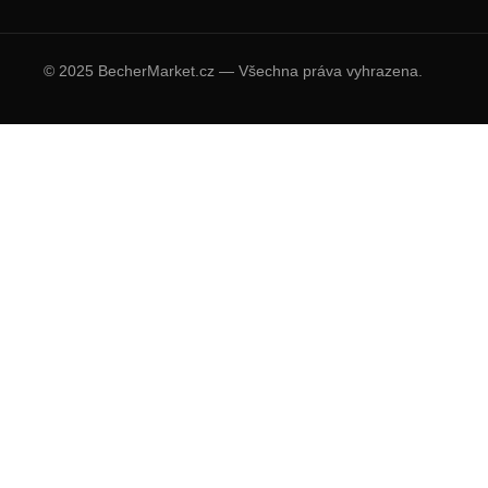
© 2025 BecherMarket.cz — Všechna práva vyhrazena.