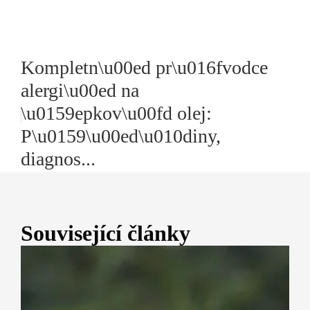
Kompletn\u00ed pr\u016fvodce
alergi\u00ed na
\u0159epkov\u00fd olej:
P\u0159\u00ed\u010diny,
diagnos...
Související články