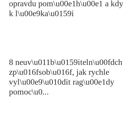
opravdu pom\u00e1h\u00e1 a kdy
k l\u00e9ka\u0159i
8 neuv\u011b\u0159iteln\u00fdch
zp\u016fsob\u016f, jak rychle
vyl\u00e9\u010dit rag\u00e1dy
pomoc\u0...