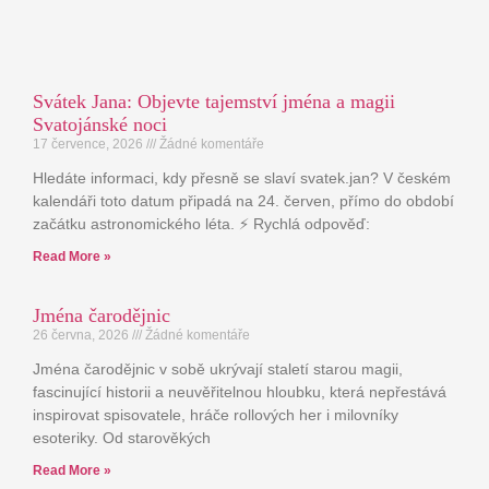
Svátek Jana: Objevte tajemství jména a magii
Svatojánské noci
17 července, 2026
Žádné komentáře
Hledáte informaci, kdy přesně se slaví svatek.jan? V českém
kalendáři toto datum připadá na 24. červen, přímo do období
začátku astronomického léta. ⚡ Rychlá odpověď:
Read More »
Jména čarodějnic
26 června, 2026
Žádné komentáře
Jména čarodějnic v sobě ukrývají staletí starou magii,
fascinující historii a neuvěřitelnou hloubku, která nepřestává
inspirovat spisovatele, hráče rollových her i milovníky
esoteriky. Od starověkých
Read More »