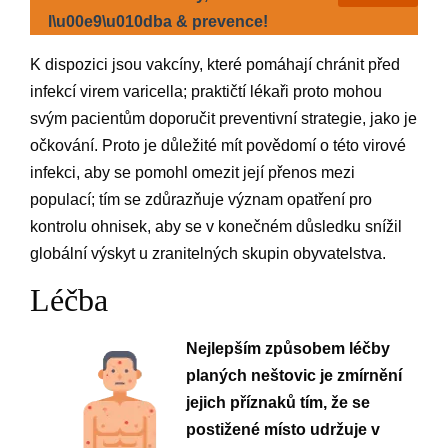
l\u00e9\u010dba & prevence!
K dispozici jsou vakcíny, které pomáhají chránit před
infekcí virem varicella; praktičtí lékaři proto mohou
svým pacientům doporučit preventivní strategie, jako je
očkování. Proto je důležité mít povědomí o této virové
infekci, aby se pomohl omezit její přenos mezi
populací; tím se zdůrazňuje význam opatření pro
kontrolu ohnisek, aby se v konečném důsledku snížil
globální výskyt u zranitelných skupin obyvatelstva.
Léčba
Nejlepším způsobem léčby
planých neštovic je zmírnění
jejich příznaků tím, že se
postižené místo udržuje v