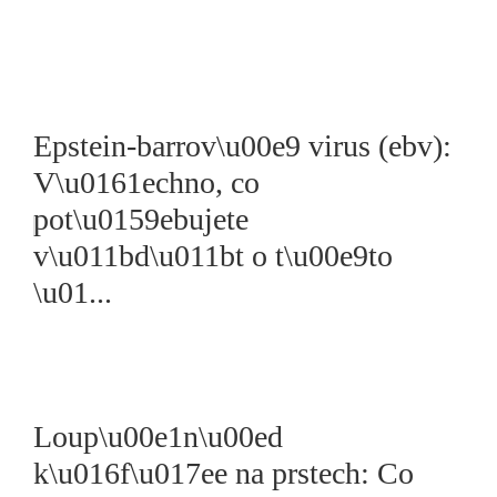
Epstein-barrov\u00e9 virus (ebv):
V\u0161echno, co
pot\u0159ebujete
v\u011bd\u011bt o t\u00e9to
\u01...
Loup\u00e1n\u00ed
k\u016f\u017ee na prstech: Co