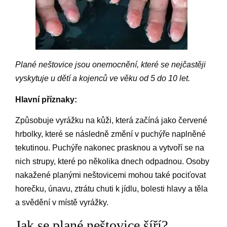
Plané neštovice jsou onemocnění, které se nejčastěji
vyskytuje u dětí a kojenců ve věku od 5 do 10 let.
Hlavní příznaky:
Způsobuje vyrážku na kůži, která začíná jako červené
hrbolky, které se následně změní v puchýře naplněné
tekutinou. Puchýře nakonec prasknou a vytvoří se na
nich strupy, které po několika dnech odpadnou. Osoby
nakažené planými neštovicemi mohou také pociťovat
horečku, únavu, ztrátu chuti k jídlu, bolesti hlavy a těla
a svědění v místě vyrážky.
Jak se plané neštovice šíří?