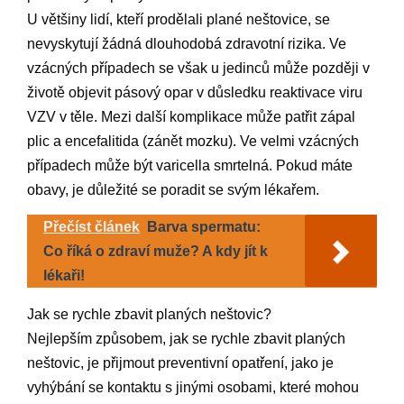
U většiny lidí, kteří prodělali plané neštovice, se
nevyskytují žádná dlouhodobá zdravotní rizika. Ve
vzácných případech se však u jedinců může později v
životě objevit pásový opar v důsledku reaktivace viru
VZV v těle. Mezi další komplikace může patřit zápal
plic a encefalitida (zánět mozku). Ve velmi vzácných
případech může být varicella smrtelná. Pokud máte
obavy, je důležité se poradit se svým lékařem.
Přečíst článek
Barva spermatu:
Co říká o zdraví muže? A kdy jít k
lékaři!
Jak se rychle zbavit planých neštovic?
Nejlepším způsobem, jak se rychle zbavit planých
neštovic, je přijmout preventivní opatření, jako je
vyhýbání se kontaktu s jinými osobami, které mohou