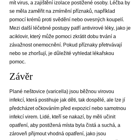
mít virus, a zajištění izolace postižené osoby. Léčba by
se měla zaměřit na zmírnění příznaků, například
pomocí krémů proti svědění nebo ovesných koupelí.
Mezi další léčebné postupy patří antivirové léky, jako je
aciklovir, který může pomoci zkrátit dobu trvání a
závažnost onemocnění. Pokud příznaky přetrvávají
nebo se zhoršují, je důležité vyhledat lékařskou
pomoc.
Závěr
Plané neštovice (varicella) jsou běžnou virovou
infekcí, která postihuje jak děti, tak dospělé, ale lze jí
předcházet očkováním před expozicí nebo samotnou
infekcí virem. Lidé, kteří se nakazí, by měli učinit
opatření, aby postižená místa byla čistá a suchá, a
zároveň přijmout vhodná opatření, jako jsou