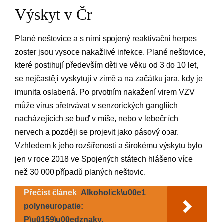
Výskyt v Čr
Plané neštovice a s nimi spojený reaktivační herpes
zoster jsou vysoce nakažlivé infekce. Plané neštovice,
které postihují především děti ve věku od 3 do 10 let,
se nejčastěji vyskytují v zimě a na začátku jara, kdy je
imunita oslabená. Po prvotním nakažení virem VZV
může virus přetrvávat v senzorických gangliích
nacházejících se buď v míše, nebo v lebečních
nervech a později se projevit jako pásový opar.
Vzhledem k jeho rozšířenosti a širokému výskytu bylo
jen v roce 2018 ve Spojených státech hlášeno více
než 30 000 případů planých neštovic.
Přečíst článek
Alkoholick\u00e1
polyneuropatie:
P\u0159\u00edznaky,