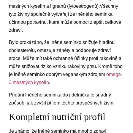
mastných kyselin a lignanů (fytoestrogenů).Všechny
tyto živiny společně vytvářejí ze lněného semínka
účinnou potravinu, která může pomoci zlepšit celkové
zdraví.
Bylo prokázáno, že lněné semínko snižuje hladinu
cholesterolu, omezuje záněty a podporuje zdraví
srdce. Může mít také ochranné účinky proti rakovině a
může snižovat riziko vzniku rakoviny prsu. Kromě toho
je lněné semínko dobrým veganským zdrojem
omega-
3 mastných kyselin
.
Přidání lněného semínka do jídelníčku je snadný
způsob, jak zvýšit příjem těchto prospěšných živin.
Kompletní nutriční profil
Je známo, že lněné semínko má mnoho zdraví