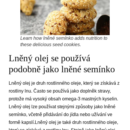
Learn how lněné semínko adds nutrition to
these delicious seed cookies.
Lněný olej se používá
podobně jako lněné semínko
Lněný olej je druh rostlinného oleje, který se získává z
rostliny lnu. Často se používá jako doplněk stravy,
protože má vysoký obsah omega-3 mastných kyselin.
Lněný olej lze používat stejnými způsoby jako lněné
semínko, včetně přidávání do jídla nebo užívání ve
formě kapslí.Lněný olej je také druh rostlinného oleje,