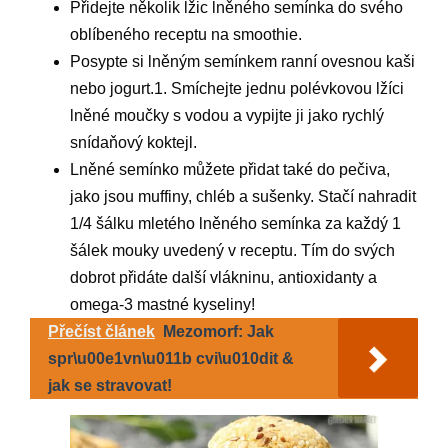
Přidejte několik lžic lněného semínka do svého
oblíbeného receptu na smoothie.
Posypte si lněným semínkem ranní ovesnou kaši
nebo jogurt.1. Smíchejte jednu polévkovou lžíci
lněné moučky s vodou a vypijte ji jako rychlý
snídaňový koktejl.
Lněné semínko můžete přidat také do pečiva,
jako jsou muffiny, chléb a sušenky. Stačí nahradit
1/4 šálku mletého lněného semínka za každý 1
šálek mouky uvedený v receptu. Tím do svých
dobrot přidáte další vlákninu, antioxidanty a
omega-3 mastné kyseliny!
Přečíst článek
Mezomorf: Jak
spr\u00e1vn\u011b cvi\u010dit &
jak se stravovat!