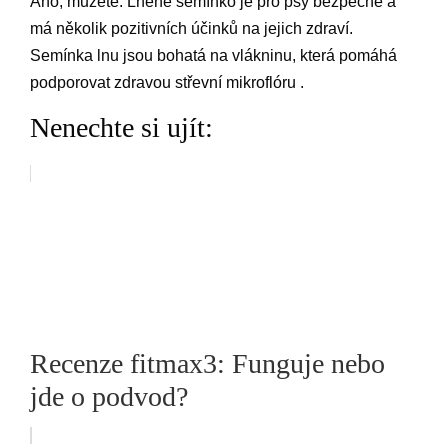
Ano, můžete. Lněné semínko je pro psy bezpečné a
má několik pozitivních účinků na jejich zdraví.
Semínka lnu jsou bohatá na vlákninu, která pomáhá
podporovat zdravou střevní mikroflóru .
Nenechte si ujít:
Recenze fitmax3: Funguje nebo
jde o podvod?