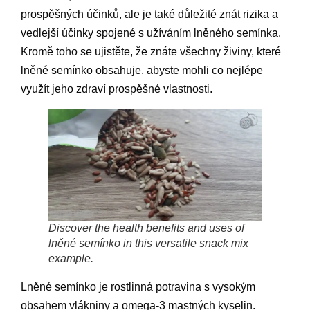
prospěšných účinků, ale je také důležité znát rizika a
vedlejší účinky spojené s užíváním lněného semínka.
Kromě toho se ujistěte, že znáte všechny živiny, které
lněné semínko obsahuje, abyste mohli co nejlépe
využít jeho zdraví prospěšné vlastnosti.
Discover the health benefits and uses of
lněné semínko in this versatile snack mix
example.
Lněné semínko je rostlinná potravina s vysokým
obsahem vlákniny a omega-3 mastných kyselin.