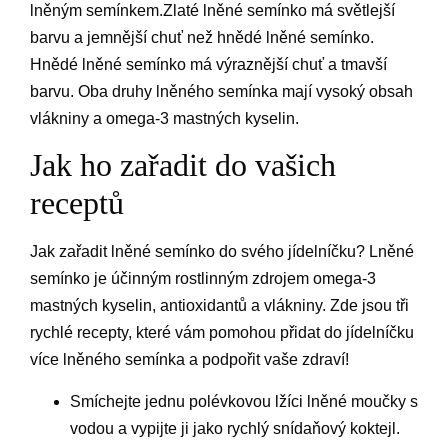
lněným semínkem.Zlaté lněné semínko má světlejší
barvu a jemnější chuť než hnědé lněné semínko.
Hnědé lněné semínko má výraznější chuť a tmavší
barvu. Oba druhy lněného semínka mají vysoký obsah
vlákniny a omega-3 mastných kyselin.
Jak ho zařadit do vašich
receptů
Jak zařadit lněné semínko do svého jídelníčku? Lněné
semínko je účinným rostlinným zdrojem omega-3
mastných kyselin, antioxidantů a vlákniny. Zde jsou tři
rychlé recepty, které vám pomohou přidat do jídelníčku
více lněného semínka a podpořit vaše zdraví!
Smíchejte jednu polévkovou lžíci lněné moučky s
vodou a vypijte ji jako rychlý snídaňový koktejl.