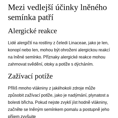
Mezi vedlejší účinky lněného
semínka patří
Alergické reakce
Lidé alergičtí na rostliny z čeledi Linaceae, jako je len,
konopí nebo len, mohou být ohroženi alergickou reakcí
na lněné semínko. Příznaky alergické reakce mohou
zahrnovat svědění, otoky a potíže s dýcháním.
Zažívací potíže
Příliš mnoho vlákniny z jakéhokoli zdroje může
způsobit zažívací potíže, jako je nadýmání, plynatost a
bolesti břicha. Pokud nejste zvyklí jíst hodně vlákniny,
začněte se lněným semínkem pomalu a postupně jeho
příjem zvyšujte