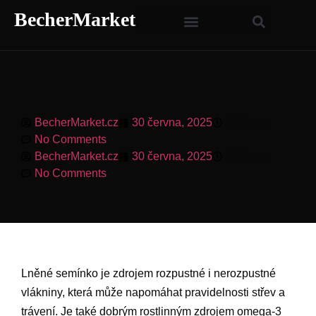
BecherMarket
BecherMarket.cz
30 června, 2025
5:32 am
No Comments
BecherMarket.cz
30 června, 2025
5:32 am
No Comments
Lněné semínko je zdrojem rozpustné i nerozpustné
vlákniny, která může napomáhat pravidelnosti střev a
trávení. Je také dobrým rostlinným zdrojem omega-3