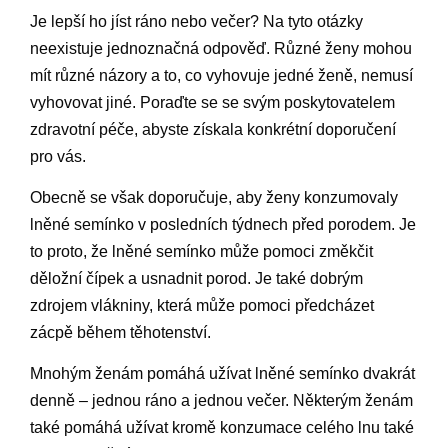
Je lepší ho jíst ráno nebo večer? Na tyto otázky
neexistuje jednoznačná odpověď. Různé ženy mohou
mít různé názory a to, co vyhovuje jedné ženě, nemusí
vyhovovat jiné. Poraďte se se svým poskytovatelem
zdravotní péče, abyste získala konkrétní doporučení
pro vás.
Obecně se však doporučuje, aby ženy konzumovaly
lněné semínko v posledních týdnech před porodem. Je
to proto, že lněné semínko může pomoci změkčit
děložní čípek a usnadnit porod. Je také dobrým
zdrojem vlákniny, která může pomoci předcházet
zácpě během těhotenství.
Mnohým ženám pomáhá užívat lněné semínko dvakrát
denně – jednou ráno a jednou večer. Některým ženám
také pomáhá užívat kromě konzumace celého lnu také