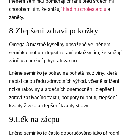
lněném semínku pomáhají chránit před srdečními
chorobami tím, že snižují
hladinu cholesterolu
a
záněty.
8.Zlepšení zdraví pokožky
Omega-3 mastné kyseliny obsažené ve lněném
semínku mohou zlepšit zdraví pokožky tím, že snižují
záněty a udržují ji hydratovanou.
Lněné semínko je potravina bohatá na živiny, která
nabízí celou řadu zdravotních výhod, včetně snížení
rizika rakoviny a srdečních onemocnění, zlepšení
zdraví zažívacího traktu, podpory hubnutí, zlepšení
kvality života a zlepšení kvality stravy
9.Lék na zácpu
Lněné semínko je často doporučováno jako přírodní