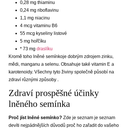
0,28 mg thiaminu
0,24 mg riboflavinu
1,1 mg niacinu
4 mcg vitaminu B6
55 mcg kyseliny listové
5 mg hořčíku
* 73 mg
draslíku
Kromě toho lněné semínkoje dobrým zdrojem zinku,
mědi, manganu a selenu. Obsahuje také vitamin E a
karotenoidy. Všechny tyto živiny společně působí na
zdraví různými způsoby .
Zdraví prospěšné účinky
lněného semínka
Proč jíst lněné semínko?
Zde je seznam je seznam
devíti nejpádnějších důvodů proč ho zařadit do vašeho