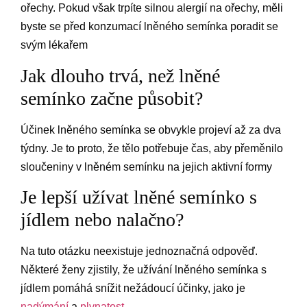
ořechy. Pokud však trpíte silnou alergií na ořechy, měli
byste se před konzumací lněného semínka poradit se
svým lékařem
Jak dlouho trvá, než lněné
semínko začne působit?
Účinek lněného semínka se obvykle projeví až za dva
týdny. Je to proto, že tělo potřebuje čas, aby přeměnilo
sloučeniny v lněném semínku na jejich aktivní formy
Je lepší užívat lněné semínko s
jídlem nebo nalačno?
Na tuto otázku neexistuje jednoznačná odpověď.
Některé ženy zjistily, že užívání lněného semínka s
jídlem pomáhá snížit nežádoucí účinky, jako je
nadýmání
a
plynatost
.