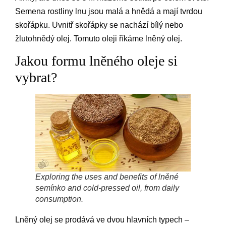
Semena rostliny lnu jsou malá a hnědá a mají tvrdou
skořápku. Uvnitř skořápky se nachází bílý nebo
žlutohnědý olej. Tomuto oleji říkáme lněný olej.
Jakou formu lněného oleje si
vybrat?
Exploring the uses and benefits of lněné
semínko and cold-pressed oil, from daily
consumption.
Lněný olej se prodává ve dvou hlavních typech –