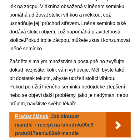
lék na zácpu. Vláknina obsažená v lněném semínku
pomáhá udržovat stolici vlhkou a měkkou, což
usnadňuje její průchod střevem. Lněné semínko také
dodává stolici objem, což napomáhá pravidelnosti
stolice.Pokud trpíte zácpou, můžete zkusit konzumovat
lněné semínko.
Začněte s malým množstvím a postupně ho zvyšujte,
dokud nezjistíte, kolik vám vyhovuje. Měli byste také
pít dostatek tekutin, abyste udrželi stolici vlhkou.
Pokud po užití lněného semínka nedojdeke zlepšení
nebo se objeví další problémy, jako je nadýmání nebo
průjem, navštivte svého lékaře.
Přečíst článek
Jak oloupat
mandle + recept na lahodn\u00e9
pra\u017een\u00e9 mandle