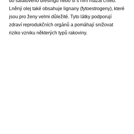
do salátového dresingu nebo si s ním mazat chléb.
Lněný olej také obsahuje lignany (fytoestrogeny), které
jsou pro ženy velmi důležité. Tyto látky podporují
zdraví reprodukčních orgánů a pomáhají snižovat
riziko vzniku některých typů rakoviny.