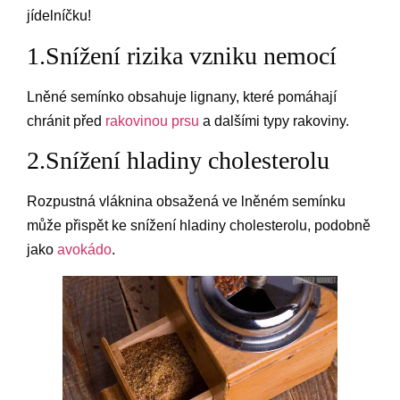
jídelníčku!
1.Snížení rizika vzniku nemocí
Lněné semínko obsahuje lignany, které pomáhají
chránit před
rakovinou prsu
a dalšími typy rakoviny.
2.Snížení hladiny cholesterolu
Rozpustná vláknina obsažená ve lněném semínku
může přispět ke snížení hladiny cholesterolu, podobně
jako
avokádo
.