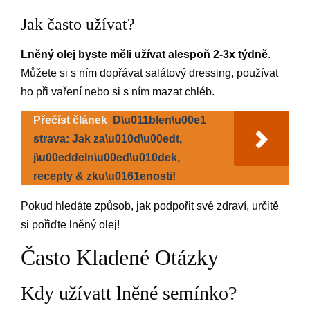
Jak často užívat?
Lněný olej byste měli užívat alespoň 2-3x týdně
.
Můžete si s ním dopřávat salátový dressing, používat
ho při vaření nebo si s ním mazat chléb.
Přečíst článek
D\u011blen\u00e1
strava: Jak za\u010d\u00edt,
j\u00eddeln\u00ed\u010dek,
recepty & zku\u0161enosti!
Pokud hledáte způsob, jak podpořit své zdraví, určitě
si pořiďte lněný olej!
Často Kladené Otázky
Kdy užívatt lněné semínko?