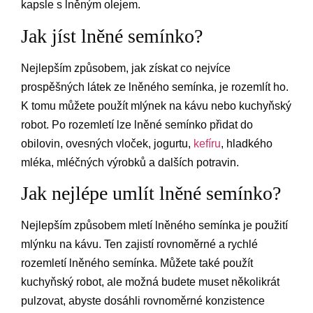
kapsle s lněným olejem.
Jak jíst lněné semínko?
Nejlepším způsobem, jak získat co nejvíce
prospěšných látek ze lněného semínka, je rozemlít ho.
K tomu můžete použít mlýnek na kávu nebo kuchyňský
robot. Po rozemletí lze lněné semínko přidat do
obilovin, ovesných vloček, jogurtu,
kefíru
, hladkého
mléka, mléčných výrobků a dalších potravin.
Jak nejlépe umlít lněné semínko?
Nejlepším způsobem mletí lněného semínka je použití
mlýnku na kávu. Ten zajistí rovnoměrné a rychlé
rozemletí lněného semínka. Můžete také použít
kuchyňský robot, ale možná budete muset několikrát
pulzovat, abyste dosáhli rovnoměrné konzistence