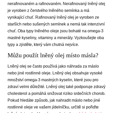
nerafinovaném a rafinovaném. Nerafinovaný lněný olej
je vyroben z čerstvého lněného semínka a má
vynikající chuť. Rafinovaný lněný olej je vyroben ze
starších nebo sušených semínek a nemá tak intenzivní
chuť. Oba typy lněného oleje jsou bohaté na omega-3
mastné kyseliny, vitaminy a minerály. Vyzkoušejte oba
typy a zjistěte, který vám chutná nejvíce.
Můžu použít lněný olej místo másla?
Lněný olej se často používá jako náhrada za máslo
nebo jiné rostlinné oleje. Lněný olej obsahuje vysoké
množství omega-3 mastných kyselin, které jsou pro
zdraví velmi důležité. Lněný olej také podporuje zdravý
cholesterol a pomáhá snižovat riziko srdečních chorob.
Pokud hledáte způsob, jak nahradit máslo nebo jiné
rostlinné oleje ve vašem jídelníčku, určitě si pořiďte