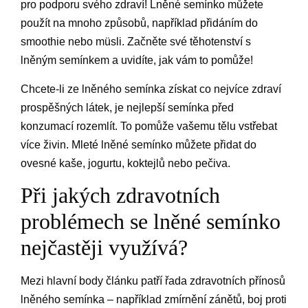
pro podporu svého zdraví! Lněné semínko můžete
použít na mnoho způsobů, například přidáním do
smoothie nebo müsli. Začněte své těhotenství s
lněným semínkem a uvidíte, jak vám to pomůže!
Chcete-li ze lněného semínka získat co nejvíce zdraví
prospěšných látek, je nejlepší semínka před
konzumací rozemlít. To pomůže vašemu tělu vstřebat
více živin. Mleté lněné semínko můžete přidat do
ovesné kaše, jogurtu, koktejlů nebo pečiva.
Při jakých zdravotních
problémech se lněné semínko
nejčastěji využívá?
Mezi hlavní body článku patří řada zdravotních přínosů
lněného semínka – například zmírnění zánětů, boj proti