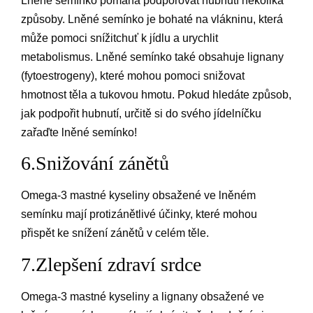
Lněné semínko pomáhá podporovat hubnutí několika
způsoby. Lněné semínko je bohaté na vlákninu, která
může pomoci snížitchuť k jídlu a urychlit
metabolismus. Lněné semínko také obsahuje lignany
(fytoestrogeny), které mohou pomoci snižovat
hmotnost těla a tukovou hmotu. Pokud hledáte způsob,
jak podpořit hubnutí, určitě si do svého jídelníčku
zařaďte lněné semínko!
6.Snižování zánětů
Omega-3 mastné kyseliny obsažené ve lněném
semínku mají protizánětlivé účinky, které mohou
přispět ke snížení zánětů v celém těle.
7.Zlepšení zdraví srdce
Omega-3 mastné kyseliny a lignany obsažené ve