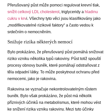
Přerušovaný půst může pomoci regulovat krevní tlak,
snížit celkový LDL cholesterol
, triglyceridy a
hladinu
cukru v krv
i. Všechny tyto věci jsou klasifikovány jako
„modifikovatelné rizikové faktory“ a často vedou k
srdečním o nemocněním.
Snižuje rizika některých nemocí
Bylo prokázáno, že přerušovaný půst pomáhá snižovat
riziko vzniku několika typů rakoviny. Půst totiž spouští
procesy obnovy buněk, které pomáhají odstraňovat z
těla odpadní látky. To může poskytnout ochranu před
nemocemi, jako je rakovina.
Rakovina se vyznačuje nekontrolovatelným růstem
buněk. Bylo však prokázáno, že půst má několik
příznivých účinků na metabolismus, které mohou vést
ke snížení rizika vzniku rakoviny. Mezi tyto účinky