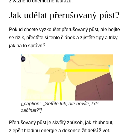
z vážného onemocnění/úrazu.
Jak udělat přerušovaný půst?
Pokud chcete vyzkoušet přerušovaný půst, ale bojíte
se rizik, přečtěte si tento článek a zjistěte tipy a triky,
jak na to správně.
{„caption“: „Šetříte tuk, ale nevíte, kde
začínat?“]
Přerušovaný půst je skvělý způsob, jak zhubnout,
zlepšit hladinu energie a dokonce žít delší život.