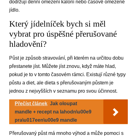
dodržují denní omezení kalorií nebo časově omezené
jídlo.
Který jídelníček bych si měl
vybrat pro úspěšné přerušované
hladovění?
Půst je způsob stravování, při kterém na určitou dobu
přestanete jíst. Můžete jíst znovu, když máte hlad,
pokud je to v tomto časovém rámci. Existují různé typy
půstu a diet, ale dieta s přerušovaným půstem je
jednou z nejvyšších v seznamu pro svou účinnost.
Přečíst článek
Jak oloupat
mandle + recept na lahodn\u00e9
pra\u017een\u00e9 mandle
Přerušovaný půst má mnoho výhod a může pomoci s