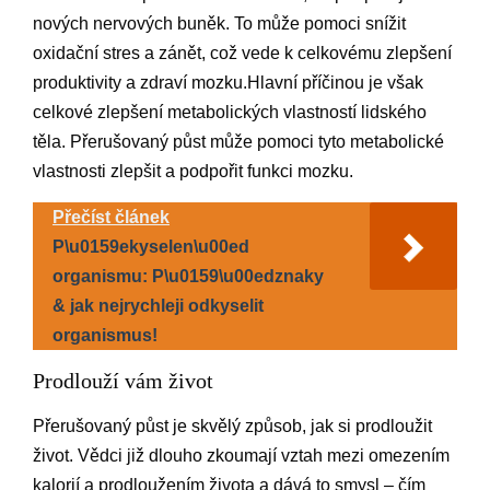
nových nervových buněk. To může pomoci snížit
oxidační stres a zánět, což vede k celkovému zlepšení
produktivity a zdraví mozku.Hlavní příčinou je však
celkové zlepšení metabolických vlastností lidského
těla. Přerušovaný půst může pomoci tyto metabolické
vlastnosti zlepšit a podpořit funkci mozku.
Přečíst článek
P\u0159ekyselen\u00ed
organismu: P\u0159\u00edznaky
& jak nejrychleji odkyselit
organismus!
Prodlouží vám život
Přerušovaný půst je skvělý způsob, jak si prodloužit
život. Vědci již dlouho zkoumají vztah mezi omezením
kalorií a prodloužením života a dává to smysl – čím