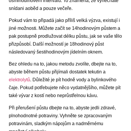
osmihodinovém intervalu. To znamená, že vynecháte
snídani aoběd a pouze večeře.
Pokud vám to připadá jako příliš velká výzva, existují i
jiné možnosti. Můžete začít se 14hodinovým půstem a
pak postupně prodlužovat délku půstu, jak se vaše tělo
přizpůsobí. Další možností je 18hodinový půst
následovaný šestihodinovým jídelním oknem.
Bez ohledu na to, jakou metodu zvolíte, dbejte na to,
abyste během půstu přijímali dostatek tekutin a
elektrolytů
. Důležité je pít hodně vody a bylinkového
čaje. Pokud potřebujete něco vydatnějšího, můžete pít
také vývar z kostí nebo neprůstřelnou kávu.
Při přerušení půstu dbejte na to, abyste jedli zdravé,
plnohodnotné potraviny. Vyhněte se zpracovaným
potravinám, sladkým nápojům a nadměrnému