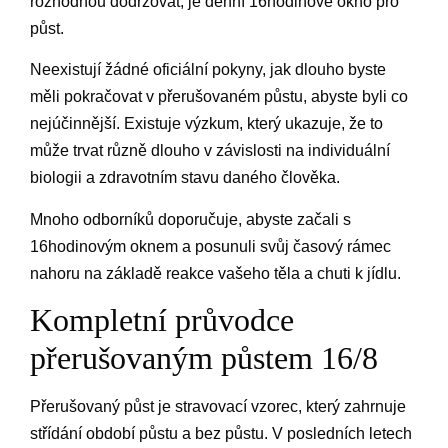
rozhodnou dodržovat, je denní 16hodinové okno pro
půst.
Neexistují žádné oficiální pokyny, jak dlouho byste
měli pokračovat v přerušovaném půstu, abyste byli co
nejúčinnější. Existuje výzkum, který ukazuje, že to
může trvat různě dlouho v závislosti na individuální
biologii a zdravotním stavu daného člověka.
Mnoho odborníků doporučuje, abyste začali s
16hodinovým oknem a posunuli svůj časový rámec
nahoru na základě reakce vašeho těla a chuti k jídlu.
Kompletní průvodce
přerušovaným půstem 16/8
Přerušovaný půst je stravovací vzorec, který zahrnuje
střídání období půstu a bez půstu. V posledních letech