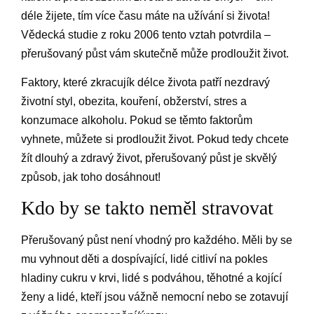
déle žijete, tím více času máte na užívání si života!
Vědecká studie z roku 2006 tento vztah potvrdila –
přerušovaný půst vám skutečně může prodloužit život.
Faktory, které zkracujík délce života patří nezdravý
životní styl, obezita, kouření, obžerství, stres a
konzumace alkoholu. Pokud se těmto faktorům
vyhnete, můžete si prodloužit život. Pokud tedy chcete
žít dlouhý a zdravý život, přerušovaný půst je skvělý
způsob, jak toho dosáhnout!
Kdo by se takto neměl stravovat
Přerušovaný půst není vhodný pro každého. Měli by se
mu vyhnout děti a dospívající, lidé citliví na pokles
hladiny cukru v krvi, lidé s podváhou, těhotné a kojící
ženy a lidé, kteří jsou vážně nemocní nebo se zotavují