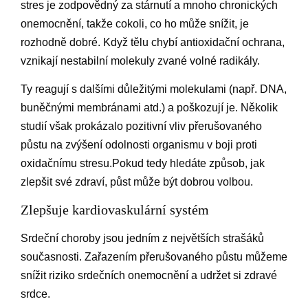
stres je zodpovědný za stárnutí a mnoho chronických
onemocnění, takže cokoli, co ho může snížit, je
rozhodně dobré. Když tělu chybí antioxidační ochrana,
vznikají nestabilní molekuly zvané volné radikály.
Ty reagují s dalšími důležitými molekulami (např. DNA,
buněčnými membránami atd.) a poškozují je. Několik
studií však prokázalo pozitivní vliv přerušovaného
půstu na zvýšení odolnosti organismu v boji proti
oxidačnímu stresu.Pokud tedy hledáte způsob, jak
zlepšit své zdraví, půst může být dobrou volbou.
Zlepšuje kardiovaskulární systém
Srdeční choroby jsou jedním z největších strašáků
současnosti. Zařazením přerušovaného půstu můžeme
snížit riziko srdečních onemocnění a udržet si zdravé
srdce.