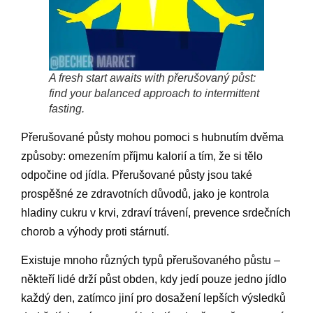
A fresh start awaits with přerušovaný půst:
find your balanced approach to intermittent
fasting.
Přerušované půsty mohou pomoci s hubnutím dvěma
způsoby: omezením příjmu kalorií a tím, že si tělo
odpočine od jídla. Přerušované půsty jsou také
prospěšné ze zdravotních důvodů, jako je kontrola
hladiny cukru v krvi, zdraví trávení, prevence srdečních
chorob a výhody proti stárnutí.
Existuje mnoho různých typů přerušovaného půstu –
někteří lidé drží půst obden, kdy jedí pouze jedno jídlo
každý den, zatímco jiní pro dosažení lepších výsledků