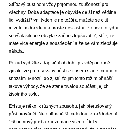
Střídavý půst není vždy příjemnou zkušeností pro
všechny. Doba adaptace je obyvkle delší než většina
lidí vydřží.První týden je nejtěžší a můžete se cítit
mrzutí, podráždění a prostě nešťastní. Po prvním týdnu
se však situace obvykle začne zlepšovat. Zjistíte, že
máte více energie a soustředění a že se vám zlepšuje
nálada.
Pokud vydržíte adaptační období, pravděpodobně
zjistíte, že přerušovaný půst se časem stane mnohem
snazším. Mnozí lidé zjistí, že jim tento režim přináší
takové výhody, že se stane trvalou součástí jejich
životního stylu.
Existuje několik různých způsobů, jak přerušovaný
půst provádět. Nejoblíbenější metodou je každodenní
16hodinový půst a konzumace všech jídel v