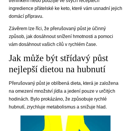
tréninkem nebo použijte ve svých receptech
ingredience přátelské ke keto, které vám usnadní jejich
domácí přípravu.
Závěrem lze říci, že přerušovaný půst je účinný
způsob, jak dosáhnout snížení hmotnosti a pomoci
vám dosáhnout vašich cílů v rychlém čase.
Jak může být střídavý půst
nejlepší dietou na hubnutí
Přerušovaný půst je oblíbená dieta, která je založena
na omezení množství jídla a jedení pouze v určitých
hodinách. Bylo prokázáno, že způsobuje rychlé
hubnutí, zrychluje metabolismus a snižuje hlad.