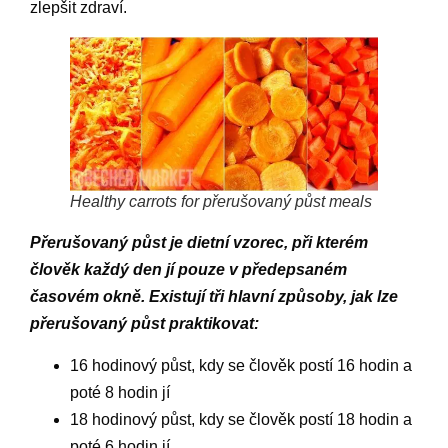
zlepšit zdraví.
Healthy carrots for přerušovaný půst meals
Přerušovaný půst je dietní vzorec, při kterém
člověk každý den jí pouze v předepsaném
časovém okně. Existují tři hlavní způsoby, jak lze
přerušovaný půst praktikovat:
16 hodinový půst, kdy se člověk postí 16 hodin a
poté 8 hodin jí
18 hodinový půst, kdy se člověk postí 18 hodin a
poté 6 hodin jí