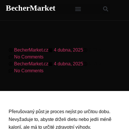
BecherMarket
BecherMarket.cz
4 dubna, 2025
9:01 am
No Comments
BecherMarket.cz
4 dubna, 2025
9:01 am
No Comments
Přerušovaný půst je proces nejíst po určitou dobu.
Nevyžaduje to, abyste drželi dietu nebo jedli méně
kalorií, ale má to určité zdravotní výhody.