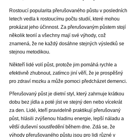
Rostoucí popularita přerušovaného půstu v posledních
letech vedla k rostoucímu počtu studií, které mohou
prokázat jeho účinnost. Za přerušovaným půstem stojí
několik teorií a všechny mají své výhody, což
znamená, že ne každý dosáhne stejných výsledků se
stejnou metodikou.
Někteří lidé volí půst, protože jim pomáhá rychle a
efektivně zhubnout, zatímco jiní věří, že je prospěšný
pro zdraví mozku a může pomoci předcházet demenci.
Přerušovaný půst je dietní styl, který zahrnuje krátkou
dobu bez jídla a poté jíst ve stejný den nebo vícekrát
za den. Lidé, kteří pravidelně praktikují přerušovaný
půst, hlásili zvýšenou hladinu energie, lepší náladu a
větší duševní soustředění během dne. Zdá se, že
výhody přerušovaného půstu jsou pro lidi různé v