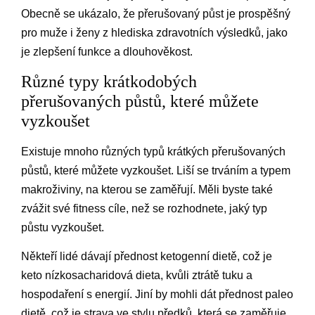
Obecně se ukázalo, že přerušovaný půst je prospěšný
pro muže i ženy z hlediska zdravotních výsledků, jako
je zlepšení funkce a dlouhověkost.
Různé typy krátkodobých
přerušovaných půstů, které můžete
vyzkoušet
Existuje mnoho různých typů krátkých přerušovaných
půstů, které můžete vyzkoušet. Liší se trváním a typem
makroživiny, na kterou se zaměřují. Měli byste také
zvážit své fitness cíle, než se rozhodnete, jaký typ
půstu vyzkoušet.
Někteří lidé dávají přednost ketogenní dietě, což je
keto nízkosacharidová dieta, kvůli ztrátě tuku a
hospodaření s energií. Jiní by mohli dát přednost paleo
dietě, což je strava ve stylu předků, která se zaměřuje