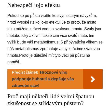
Nebezpečí jojo efektu
Pokud se po půstu vrátíte ke svým starým návykům,
hrozí vysoké riziko jo-jo efektu. Je to proto, že místo
tuku můžete ztrácet vodu a svalovou hmotu. Svaly jsou
metabolicky aktivní, takže čím více svalů máte, tím
vyšší bude váš metabolismus. S přibývajícím věkem se
náš metabolismus zpomaluje a my ztrácíme svalovou
hmotu.Proto je důležité mít tyto věci při půstu na
paměti.
Přečíst článek
Hroznové víno
podporuje hubnutí a zlepšuje vás
zdravotní stav!
Proč mají někteří lidé velmi špatnou
zkušenost se střídavým půstem?