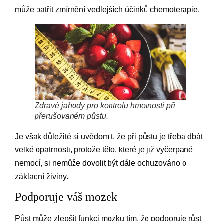
může patřit zmírnění vedlejších účinků chemoterapie.
Zdravé jahody pro kontrolu hmotnosti při
přerušovaném půstu.
Je však důležité si uvědomit, že při půstu je třeba dbát
velké opatrnosti, protože tělo, které je již vyčerpané
nemocí, si nemůže dovolit být dále ochuzováno o
základní živiny.
Podporuje váš mozek
Půst může zlepšit funkci mozku tím, že podporuje růst