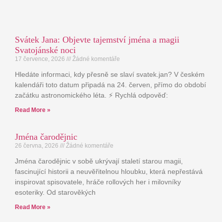
Svátek Jana: Objevte tajemství jména a magii
Svatojánské noci
17 července, 2026
Žádné komentáře
Hledáte informaci, kdy přesně se slaví svatek.jan? V českém
kalendáři toto datum připadá na 24. červen, přímo do období
začátku astronomického léta. ⚡ Rychlá odpověď:
Read More »
Jména čarodějnic
26 června, 2026
Žádné komentáře
Jména čarodějnic v sobě ukrývají staletí starou magii,
fascinující historii a neuvěřitelnou hloubku, která nepřestává
inspirovat spisovatele, hráče rollových her i milovníky
esoteriky. Od starověkých
Read More »