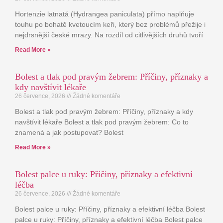
Hortenzie latnatá (Hydrangea paniculata) přímo naplňuje
touhu po bohatě kvetoucím keři, který bez problémů přežije i
nejdrsnější české mrazy. Na rozdíl od citlivějších druhů tvoří
Read More »
Bolest a tlak pod pravým žebrem: Příčiny, příznaky a
kdy navštívit lékaře
26 července, 2026
Žádné komentáře
Bolest a tlak pod pravým žebrem: Příčiny, příznaky a kdy
navštívit lékaře Bolest a tlak pod pravým žebrem: Co to
znamená a jak postupovat? Bolest
Read More »
Bolest palce u ruky: Příčiny, příznaky a efektivní
léčba
26 července, 2026
Žádné komentáře
Bolest palce u ruky: Příčiny, příznaky a efektivní léčba Bolest
palce u ruky: Příčiny, příznaky a efektivní léčba Bolest palce