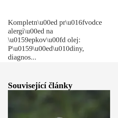
Kompletn\u00ed pr\u016fvodce
alergi\u00ed na
\u0159epkov\u00fd olej:
P\u0159\u00ed\u010diny,
diagnos...
Související články