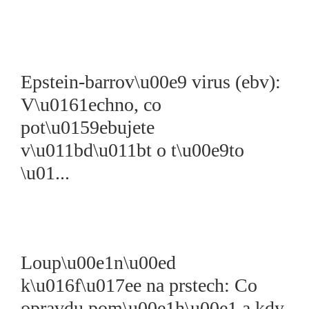
Epstein-barrov\u00e9 virus (ebv):
V\u0161echno, co
pot\u0159ebujete
v\u011bd\u011bt o t\u00e9to
\u01...
Loup\u00e1n\u00ed
k\u016f\u017ee na prstech: Co
opravdu pom\u00e1h\u00e1 a kdy