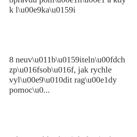
k l\u00e9ka\u0159i
8 neuv\u011b\u0159iteln\u00fdch
zp\u016fsob\u016f, jak rychle
vyl\u00e9\u010dit rag\u00e1dy
pomoc\u0...