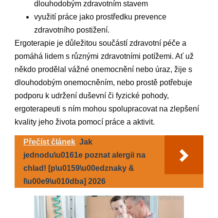
dlouhodobým zdravotním stavem
využití práce jako prostředku prevence
zdravotního postižení.
Ergoterapie je důležitou součástí zdravotní péče a
pomáhá lidem s různými zdravotními potížemi. Ať už
někdo prodělal vážné onemocnění nebo úraz, žije s
dlouhodobým onemocněním, nebo prostě potřebuje
podporu k udržení duševní či fyzické pohody,
ergoterapeuti s ním mohou spolupracovat na zlepšení
kvality jeho života pomocí práce a aktivit.
Přečíst článek
Jak
jednodu\u0161e poznat alergii na
chlad! [p\u0159\u00edznaky &
l\u00e9\u010dba] 2026