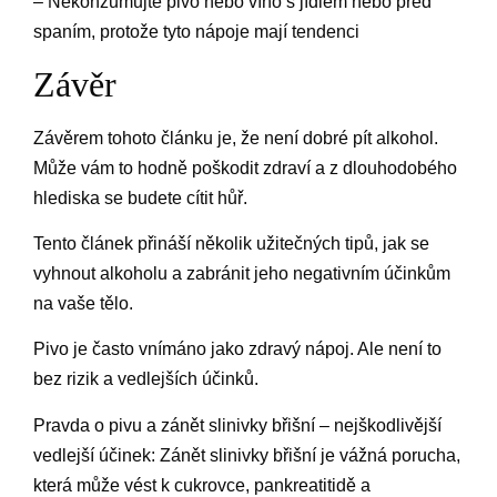
– Nekonzumujte pivo nebo víno s jídlem nebo před
spaním, protože tyto nápoje mají tendenci
Závěr
Závěrem tohoto článku je, že není dobré pít alkohol.
Může vám to hodně poškodit zdraví a z dlouhodobého
hlediska se budete cítit hůř.
Tento článek přináší několik užitečných tipů, jak se
vyhnout alkoholu a zabránit jeho negativním účinkům
na vaše tělo.
Pivo je často vnímáno jako zdravý nápoj. Ale není to
bez rizik a vedlejších účinků.
Pravda o pivu a zánět slinivky břišní – nejškodlivější
vedlejší účinek: Zánět slinivky břišní je vážná porucha,
která může vést k cukrovce, pankreatitidě a