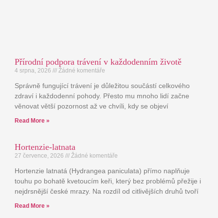
Přírodní podpora trávení v každodenním životě
4 srpna, 2026
Žádné komentáře
Správně fungující trávení je důležitou součástí celkového
zdraví i každodenní pohody. Přesto mu mnoho lidí začne
věnovat větší pozornost až ve chvíli, kdy se objeví
Read More »
Hortenzie-latnata
27 července, 2026
Žádné komentáře
Hortenzie latnatá (Hydrangea paniculata) přímo naplňuje
touhu po bohatě kvetoucím keři, který bez problémů přežije i
nejdrsnější české mrazy. Na rozdíl od citlivějších druhů tvoří
Read More »