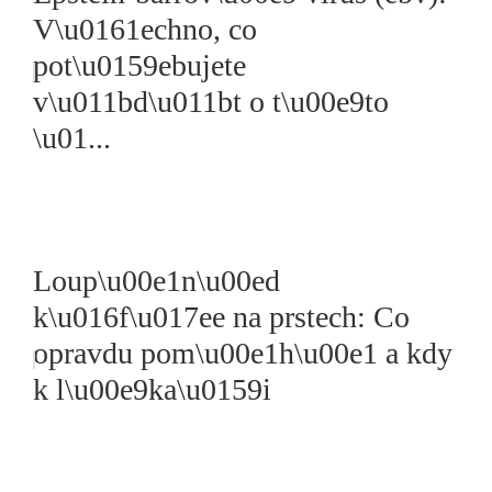
V\u0161echno, co
pot\u0159ebujete
v\u011bd\u011bt o t\u00e9to
\u01...
Loup\u00e1n\u00ed
k\u016f\u017ee na prstech: Co
opravdu pom\u00e1h\u00e1 a kdy
k l\u00e9ka\u0159i