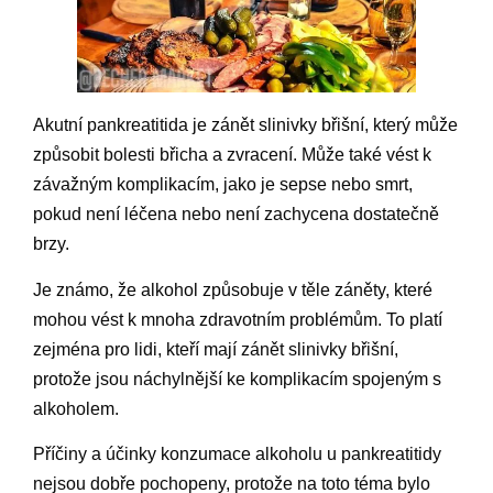
Akutní pankreatitida je zánět slinivky břišní, který může
způsobit bolesti břicha a zvracení. Může také vést k
závažným komplikacím, jako je sepse nebo smrt,
pokud není léčena nebo není zachycena dostatečně
brzy.
Je známo, že alkohol způsobuje v těle záněty, které
mohou vést k mnoha zdravotním problémům. To platí
zejména pro lidi, kteří mají zánět slinivky břišní,
protože jsou náchylnější ke komplikacím spojeným s
alkoholem.
Příčiny a účinky konzumace alkoholu u pankreatitidy
nejsou dobře pochopeny, protože na toto téma bylo