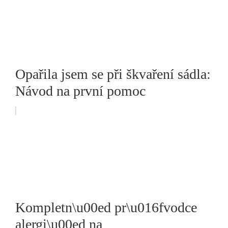
Opařila jsem se při škvaření sádla:
Návod na první pomoc
Kompletn\u00ed pr\u016fvodce
alergi\u00ed na