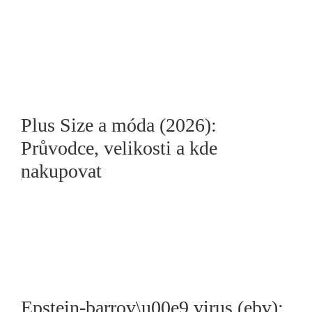
Plus Size a móda (2026):
Průvodce, velikosti a kde
nakupovat
Epstein-barrov\u00e9 virus (ebv):