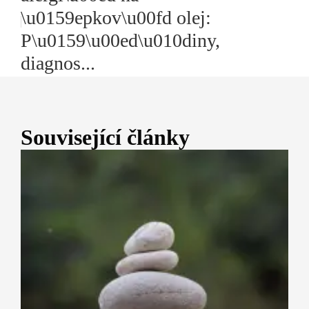
\u0159epkov\u00fd olej:
P\u0159\u00ed\u010diny,
diagnos...
Související články