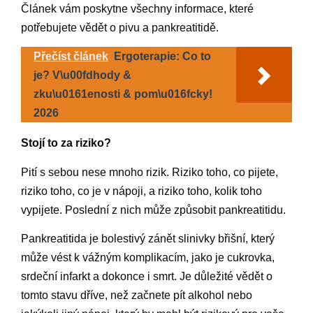
Článek vám poskytne všechny informace, které
potřebujete vědět o pivu a pankreatitidě.
Přečíst článek
Ergoterapie: Co to
je? V\u00fdhody &
zku\u0161enosti & pom\u016fcky!
2026
Stojí to za riziko?
Pití s sebou nese mnoho rizik. Riziko toho, co pijete,
riziko toho, co je v nápoji, a riziko toho, kolik toho
vypijete. Poslední z nich může způsobit pankreatitidu.
Pankreatitida je bolestivý zánět slinivky břišní, který
může vést k vážným komplikacím, jako je cukrovka,
srdeční infarkt a dokonce i smrt. Je důležité vědět o
tomto stavu dříve, než začnete pít alkohol nebo