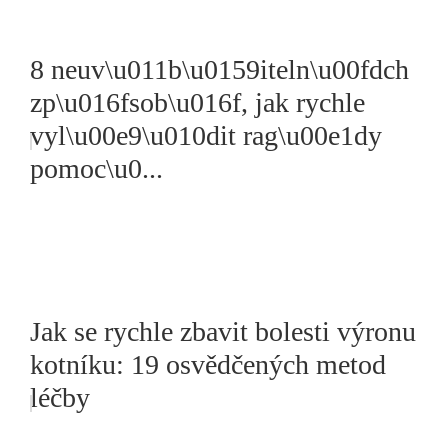
8 neuv\u011b\u0159iteln\u00fdch
zp\u016fsob\u016f, jak rychle
vyl\u00e9\u010dit rag\u00e1dy
pomoc\u0...
Jak se rychle zbavit bolesti výronu
kotníku: 19 osvědčených metod
léčby