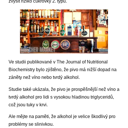
zvýšit riziko cukrovky 2. typu.
Ve studii publikované v The Journal of Nutritional
Biochemistry bylo zjištěno, že pivo má nižší dopad na
záněty než víno nebo tvrdý alkohol.
Studie také ukázala, že pivo je prospěšnější než víno a
tvrdý alkohol pro lidi s vysokou hladinou triglyceridů,
což jsou tuky v krvi.
Ale mějte na paměti, že alkohol je velice škodlivý pro
problémy se slinivkou.