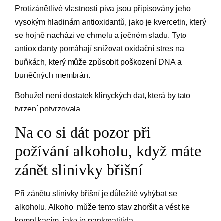
Protizánětlivé vlastnosti piva jsou připisovány jeho
vysokým hladinám antioxidantů, jako je kvercetin, který
se hojně nachází ve chmelu a ječném sladu. Tyto
antioxidanty pomáhají snižovat oxidační stres na
buňkách, který může způsobit poškození DNA a
buněčných membrán.
Bohužel není dostatek klinyckých dat, která by tato
tvrzení potvrzovala.
Na co si dát pozor při
požívání alkoholu, když máte
zánět slinivky břišní
Při zánětu slinivky břišní je důležité vyhýbat se
alkoholu. Alkohol může tento stav zhoršit a vést ke
komplikacím, jako je pankreatitida.