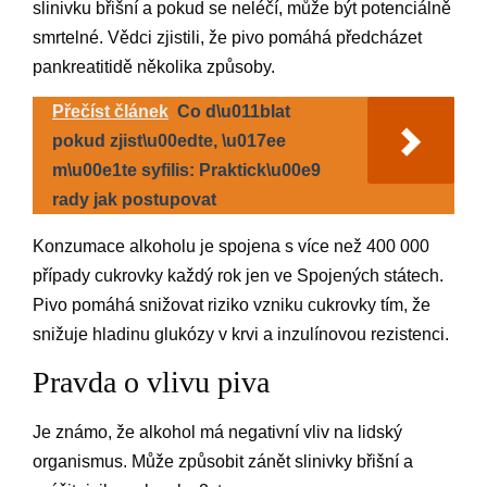
slinivku břišní a pokud se neléčí, může být potenciálně
smrtelné. Vědci zjistili, že pivo pomáhá předcházet
pankreatitidě několika způsoby.
Přečíst článek
Co d\u011blat
pokud zjist\u00edte, \u017ee
m\u00e1te syfilis: Praktick\u00e9
rady jak postupovat
Konzumace alkoholu je spojena s více než 400 000
případy cukrovky každý rok jen ve Spojených státech.
Pivo pomáhá snižovat riziko vzniku cukrovky tím, že
snižuje hladinu glukózy v krvi a inzulínovou rezistenci.
Pravda o vlivu piva
Je známo, že alkohol má negativní vliv na lidský
organismus. Může způsobit zánět slinivky břišní a