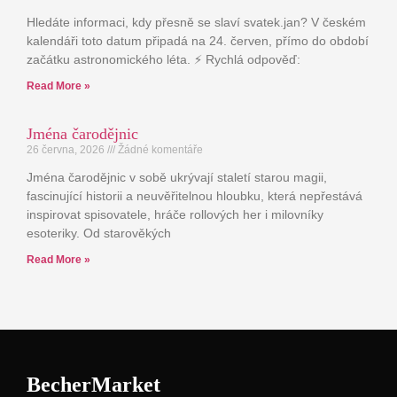
Hledáte informaci, kdy přesně se slaví svatek.jan? V českém
kalendáři toto datum připadá na 24. červen, přímo do období
začátku astronomického léta. ⚡ Rychlá odpověď:
Read More »
Jména čarodějnic
26 června, 2026
Žádné komentáře
Jména čarodějnic v sobě ukrývají staletí starou magii,
fascinující historii a neuvěřitelnou hloubku, která nepřestává
inspirovat spisovatele, hráče rollových her i milovníky
esoteriky. Od starověkých
Read More »
BecherMarket