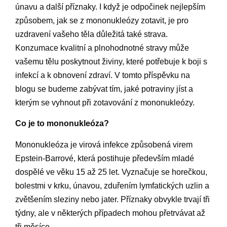
únavu a další příznaky. I když je odpočinek nejlepším
způsobem, jak se z mononukleózy zotavit, je pro
uzdravení vašeho těla důležitá také strava.
Konzumace kvalitní a plnohodnotné stravy může
vašemu tělu poskytnout živiny, které potřebuje k boji s
infekcí a k obnovení zdraví. V tomto příspěvku na
blogu se budeme zabývat tím, jaké potraviny jíst a
kterým se vyhnout při zotavování z mononukleózy.
Co je to mononukleóza?
Mononukleóza je virová infekce způsobená virem
Epstein-Barrové, která postihuje především mladé
dospělé ve věku 15 až 25 let. Vyznačuje se horečkou,
bolestmi v krku, únavou, zduřením lymfatických uzlin a
zvětšením sleziny nebo jater. Příznaky obvykle trvají tři
týdny, ale v některých případech mohou přetrvávat až
tři měsíce.