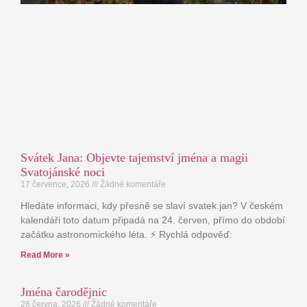
Svátek Jana: Objevte tajemství jména a magii
Svatojánské noci
17 července, 2026
Žádné komentáře
Hledáte informaci, kdy přesně se slaví svatek.jan? V českém
kalendáři toto datum připadá na 24. červen, přímo do období
začátku astronomického léta. ⚡ Rychlá odpověď:
Read More »
Jména čarodějnic
26 června, 2026
Žádné komentáře