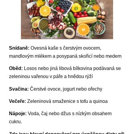
Snídaně:
Ovesná kaše s čerstvým ovocem,
mandlovým mlékem a posypaná skořicí nebo medem
Oběd:
Losos nebo jiná libová bílkovina podávaná se
zeleninou vařenou v páře a hnědou rýží
Svačina:
Čerstvé ovoce, jogurt nebo ořechy
Večeře:
Zeleninová smaženice s tofu a quinoa
Nápoje:
Voda, čaj nebo džus s nízkým obsahem
cukru.