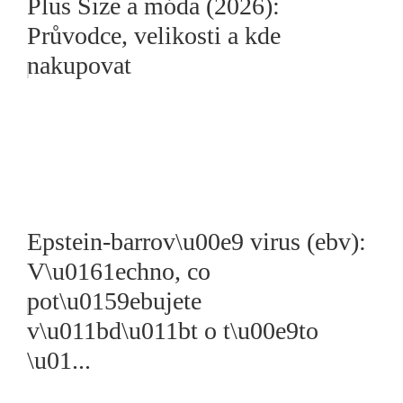
Plus Size a móda (2026):
Průvodce, velikosti a kde
nakupovat
Epstein-barrov\u00e9 virus (ebv):
V\u0161echno, co
pot\u0159ebujete
v\u011bd\u011bt o t\u00e9to
\u01...