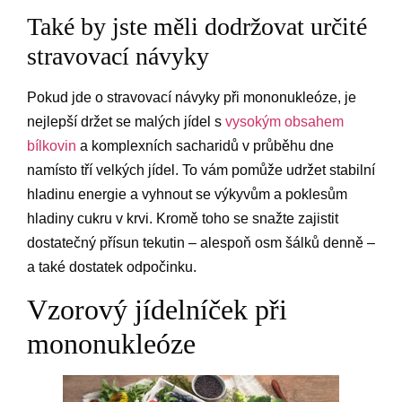
Také by jste měli dodržovat určité
stravovací návyky
Pokud jde o stravovací návyky při mononukleóze, je
nejlepší držet se malých jídel s
vysokým obsahem
bílkovin
a komplexních sacharidů v průběhu dne
namísto tří velkých jídel. To vám pomůže udržet stabilní
hladinu energie a vyhnout se výkyvům a poklesům
hladiny cukru v krvi. Kromě toho se snažte zajistit
dostatečný přísun tekutin – alespoň osm šálků denně –
a také dostatek odpočinku.
Vzorový jídelníček při
mononukleóze