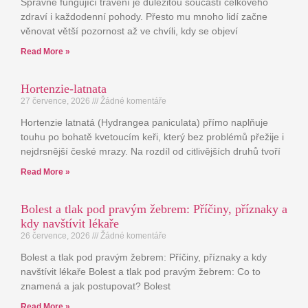
Správně fungující trávení je důležitou součástí celkového
zdraví i každodenní pohody. Přesto mu mnoho lidí začne
věnovat větší pozornost až ve chvíli, kdy se objeví
Read More »
Hortenzie-latnata
27 července, 2026
Žádné komentáře
Hortenzie latnatá (Hydrangea paniculata) přímo naplňuje
touhu po bohatě kvetoucím keři, který bez problémů přežije i
nejdrsnější české mrazy. Na rozdíl od citlivějších druhů tvoří
Read More »
Bolest a tlak pod pravým žebrem: Příčiny, příznaky a
kdy navštívit lékaře
26 července, 2026
Žádné komentáře
Bolest a tlak pod pravým žebrem: Příčiny, příznaky a kdy
navštívit lékaře Bolest a tlak pod pravým žebrem: Co to
znamená a jak postupovat? Bolest
Read More »