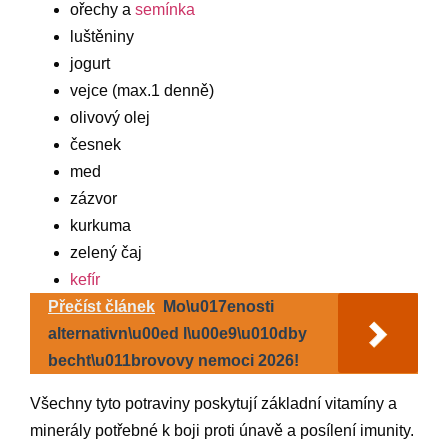
ořechy a
semínka
luštěniny
jogurt
vejce (max.1 denně)
olivový olej
česnek
med
zázvor
kurkuma
zelený čaj
kefír
Přečíst článek
Mo\u017enosti
alternativn\u00ed l\u00e9\u010dby
becht\u011brovovy nemoci 2026!
Všechny tyto potraviny poskytují základní vitamíny a
minerály potřebné k boji proti únavě a posílení imunity.