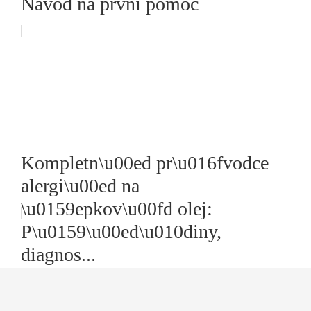
Návod na první pomoc
Kompletn\u00ed pr\u016fvodce
alergi\u00ed na
\u0159epkov\u00fd olej:
P\u0159\u00ed\u010diny,
diagnos...