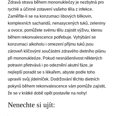
Zdravá strava během mononukleózy je nezbytná pro
rychlé a účinné zotavení vašeho těla z infekce.
Zaměříte-li se na konzumaci libových bílkovin,
komplexních sacharidů, nenasycených tuků, zeleniny
a ovoce, pomůžete svému tělu zajistit výživu, kterou
během rekonvalescence potřebuje. Vyhýbání se
konzumaci alkoholu i omezení příjmu tuků jsou
zároveň klíčovými součástmi zdravého dietního plánu
při mononukleóze. Pokud nesnášenlivost některých
potravin přetrvává i po odeznění akutní fáze, je
nejlepší poradit se s lékařem, abyste podle toho
upravili svůj jídelníček. Dodržování těchto dietních
pokynů během rekonvalescence vám pomůže zajistit,
že se v krátké době opět postavíte na nohy!
Nenechte si ujít: