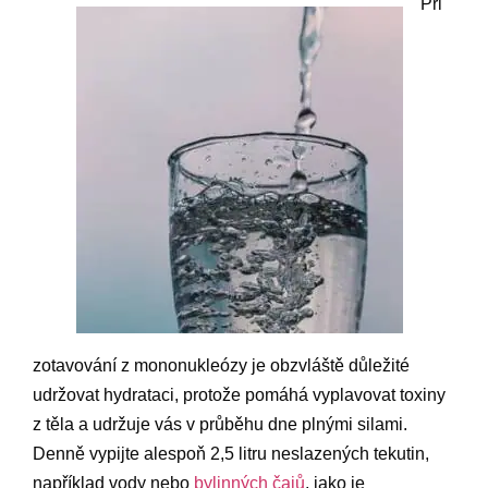
Při
zotavování z mononukleózy je obzvláště důležité
udržovat hydrataci, protože pomáhá vyplavovat toxiny
z těla a udržuje vás v průběhu dne plnými silami.
Denně vypijte alespoň 2,5 litru neslazených tekutin,
například vody nebo
bylinných čajů
, jako je