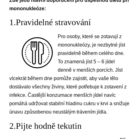
Zde jsou hlavní doporučení pro úspěšnou dietu při
mononukleóze:
1.Pravidelné stravování
Pro osoby, které se zotavují z
mononukleózy, je nezbytné jíst
pravidelně během celého dne.
To znamená jíst 5 – 6 jídel
denně v menších porcích. Jíst
vícekrát během dne pomůže zajistit, aby vaše tělo
dostávalo všechny živiny, které potřebuje k zotavení z
infekce. Častější konzumace menších jídel navíc
pomáhá udržovat stabilní hladinu cukru v krvi a snižuje
únavu způsobenou neustálým trávením jídla.
2.Pijte hodně tekutin