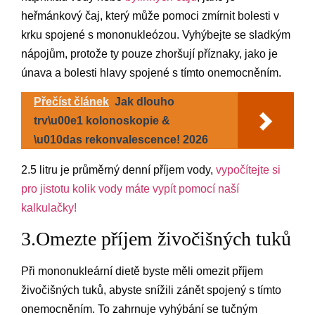
heřmánkový čaj, který může pomoci zmírnit bolesti v
krku spojené s mononukleózou. Vyhýbejte se sladkým
nápojům, protože ty pouze zhoršují příznaky, jako je
únava a bolesti hlavy spojené s tímto onemocněním.
Přečíst článek
Jak dlouho
trv\u00e1 kolonoskopie &
\u010das rekonvalescence! 2026
2.5 litru je průměrný denní příjem vody,
vypočítejte si
pro jistotu kolik vody máte vypít pomocí naší
kalkulačky!
3.Omezte příjem živočišných tuků
Při mononukleární dietě byste měli omezit příjem
živočišných tuků, abyste snížili zánět spojený s tímto
onemocněním. To zahrnuje vyhýbání se tučným