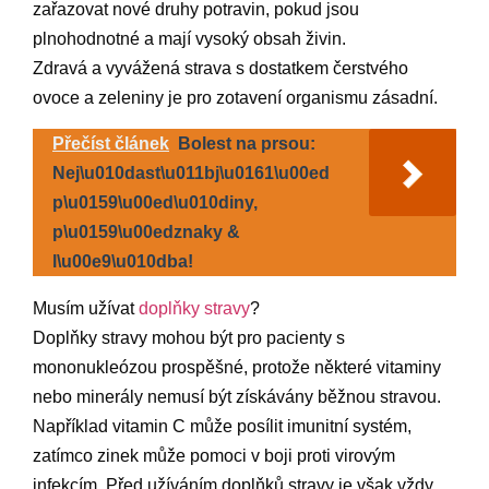
zařazovat nové druhy potravin, pokud jsou
plnohodnotné a mají vysoký obsah živin.
Zdravá a vyvážená strava s dostatkem čerstvého
ovoce a zeleniny je pro zotavení organismu zásadní.
Přečíst článek
Bolest na prsou:
Nej\u010dast\u011bj\u0161\u00ed
p\u0159\u00ed\u010diny,
p\u0159\u00edznaky &
l\u00e9\u010dba!
Musím užívat
doplňky stravy
?
Doplňky stravy mohou být pro pacienty s
mononukleózou prospěšné, protože některé vitaminy
nebo minerály nemusí být získávány běžnou stravou.
Například vitamin C může posílit imunitní systém,
zatímco zinek může pomoci v boji proti virovým
infekcím. Před užíváním doplňků stravy je však vždy