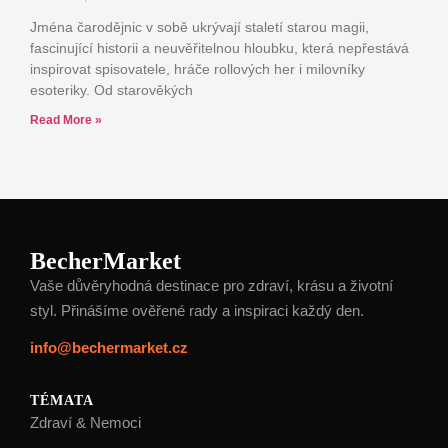
Jména čarodějnic v sobě ukrývají staletí starou magii,
fascinující historii a neuvěřitelnou hloubku, která nepřestává
inspirovat spisovatele, hráče rollových her i milovníky
esoteriky. Od starověkých
Read More »
BecherMarket
Vaše důvěryhodná destinace pro zdraví, krásu a životní
styl. Přinášíme ověřené rady a inspiraci každý den.
info@bechermarket.cz
TÉMATA
Zdraví & Nemoci