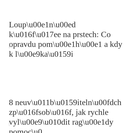
Loup\u00e1n\u00ed
k\u016f\u017ee na prstech: Co
opravdu pom\u00e1h\u00e1 a kdy
k l\u00e9ka\u0159i
8 neuv\u011b\u0159iteln\u00fdch
zp\u016fsob\u016f, jak rychle
vyl\u00e9\u010dit rag\u00e1dy
pomoc\u0...