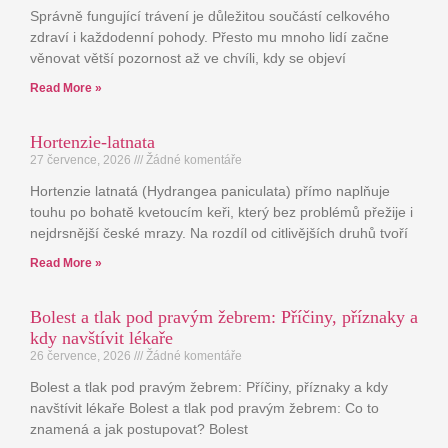
Správně fungující trávení je důležitou součástí celkového
zdraví i každodenní pohody. Přesto mu mnoho lidí začne
věnovat větší pozornost až ve chvíli, kdy se objeví
Read More »
Hortenzie-latnata
27 července, 2026
Žádné komentáře
Hortenzie latnatá (Hydrangea paniculata) přímo naplňuje
touhu po bohatě kvetoucím keři, který bez problémů přežije i
nejdrsnější české mrazy. Na rozdíl od citlivějších druhů tvoří
Read More »
Bolest a tlak pod pravým žebrem: Příčiny, příznaky a
kdy navštívit lékaře
26 července, 2026
Žádné komentáře
Bolest a tlak pod pravým žebrem: Příčiny, příznaky a kdy
navštívit lékaře Bolest a tlak pod pravým žebrem: Co to
znamená a jak postupovat? Bolest