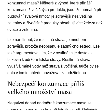
konzumaci masa? Některé z výhod, které přináší
konzumace živočišných produktů, jsou, že pomáhá při
budování svalové hmoty, je zdravější než většina
zeleniny a živočišné produkty obsahují více železa než
ovoce a zelenina.
Lze namítnout, že rostlinná strava je mnohem
zdravější, protože neobsahuje žádný cholesterol. Lze
také argumentovat tím, že v rostlinách je dostatek
bílkovin k udržení lidské stravy. Rostlinná strava
využívá méně vody než strava živočišná, takže by se
dala v tomto ohledu považovat za udržitelnou.
Nebezpečí konzumace příliš
velkého množství masa
Negativní dopad nadměrné konzumace masa se
neomezuje pouze na ty, kteří toto jídlo jedí. Ovlivňuje