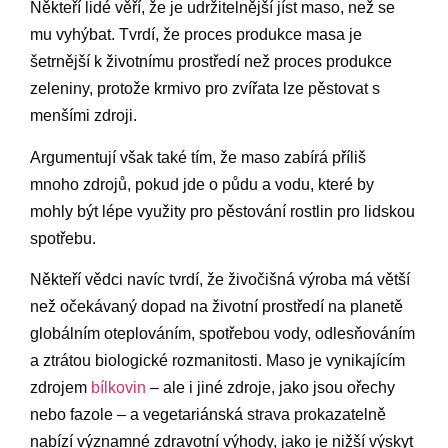
Někteří lidé věří, že je udržitelnější jíst maso, než se
mu vyhýbat. Tvrdí, že proces produkce masa je
šetrnější k životnímu prostředí než proces produkce
zeleniny, protože krmivo pro zvířata lze pěstovat s
menšími zdroji.
Argumentují však také tím, že maso zabírá příliš
mnoho zdrojů, pokud jde o půdu a vodu, které by
mohly být lépe využity pro pěstování rostlin pro lidskou
spotřebu.
Někteří vědci navíc tvrdí, že živočišná výroba má větší
než očekávaný dopad na životní prostředí na planetě
globálním oteplováním, spotřebou vody, odlesňováním
a ztrátou biologické rozmanitosti. Maso je vynikajícím
zdrojem
bílkovin
– ale i jiné zdroje, jako jsou ořechy
nebo fazole – a vegetariánská strava prokazatelně
nabízí významné zdravotní výhody, jako je nižší výskyt