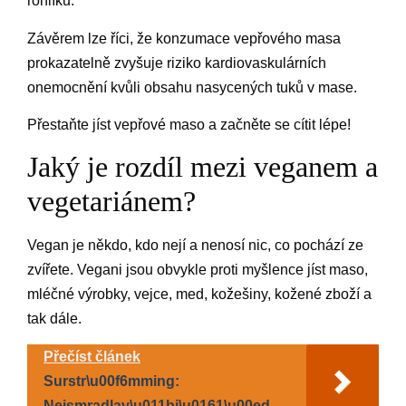
rohlíku.
Závěrem lze říci, že konzumace vepřového masa
prokazatelně zvyšuje riziko kardiovaskulárních
onemocnění kvůli obsahu nasycených tuků v mase.
Přestaňte jíst vepřové maso a začněte se cítit lépe!
Jaký je rozdíl mezi veganem a
vegetariánem?
Vegan je někdo, kdo nejí a nenosí nic, co pochází ze
zvířete. Vegani jsou obvykle proti myšlence jíst maso,
mléčné výrobky, vejce, med, kožešiny, kožené zboží a
tak dále.
Přečíst článek
Surstr\u00f6mming:
Nejsmradlav\u011bj\u0161\u00ed