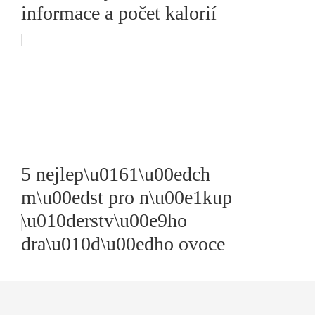
informace a počet kalorií
5 nejlep\u0161\u00edch
m\u00edst pro n\u00e1kup
\u010derstv\u00e9ho
dra\u010d\u00edho ovoce