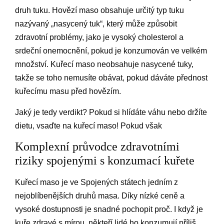
druh tuku. Hovězí maso obsahuje určitý typ tuku
nazývaný „nasycený tuk“, který může způsobit
zdravotní problémy, jako je vysoký cholesterol a
srdeční onemocnění, pokud je konzumován ve velkém
množství. Kuřecí maso neobsahuje nasycené tuky,
takže se toho nemusíte obávat, pokud dáváte přednost
kuřecímu masu před hovězím.
Jaký je tedy verdikt? Pokud si hlídáte váhu nebo držíte
dietu, vsaďte na kuřecí maso! Pokud však
Komplexní průvodce zdravotními
riziky spojenými s konzumací kuřete
Kuřecí maso je ve Spojených státech jedním z
nejoblíbenějších druhů masa. Díky nízké ceně a
vysoké dostupnosti je snadné pochopit proč. I když je
kuře zdravé s mírou, někteří lidé ho konzumují příliš