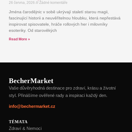
26 června, 2026
Žádné komentáře
Jména čarodějnic v sobě ukrývají staletí starou magii,
fascinující historii a neuvěřitelnou hloubku, která nepřestává
inspirovat spisovatele, hráče rollových her i milovníky
esoteriky. Od starověkých
Read More »
BecherMarket
Vaše důvěryhodná destinace pro zdraví, krásu a životní
styl. Přinášíme ověřené rady a inspiraci každý den.
info@bechermarket.cz
TÉMATA
Zdraví & Nemoci