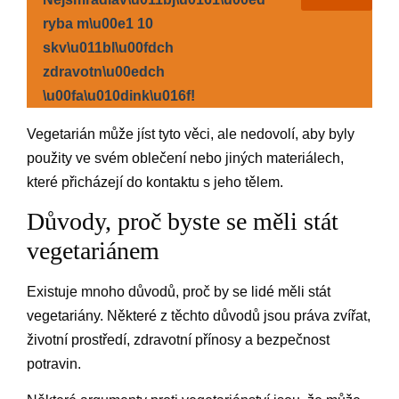
ryba m\u00e1 10
skv\u011bl\u00fdch
zdravotn\u00edch
\u00fa\u010dink\u016f!
Vegetarián může jíst tyto věci, ale nedovolí, aby byly
použity ve svém oblečení nebo jiných materiálech,
které přicházejí do kontaktu s jeho tělem.
Důvody, proč byste se měli stát
vegetariánem
Existuje mnoho důvodů, proč by se lidé měli stát
vegetariány. Některé z těchto důvodů jsou práva zvířat,
životní prostředí, zdravotní přínosy a bezpečnost
potravin.