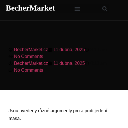
BecherMarket
BecherMarket.cz
11 dubna, 2025
8:10 am
No Comments
BecherMarket.cz
11 dubna, 2025
8:10 am
No Comments
Jsou uvedeny různé argumenty pro a proti jedení
masa.