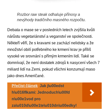
Rozbor raw steak odhaluje přínosy a
nevýhody tradičního masného rozpočtu.
Debata o mase se v posledních letech zvýšila kvůli
nárůstu vegetariánství a veganství ve společnosti.
Někteří věří, že s kravami se zachází nelidsky a že
množství obilí potřebného ke krmení krav je příliš
vysoké ve srovnání s přímým krmením lidí. Také se
domnívají, že není dostatek zdrojů k nasycení všech 7
miliard lidí na Zemi, pokud všichni konzumují maso
jako dnes Američané.
Přečíst článek
Jak j\u00edst
h\u016flkami: Jednoduch\u00fd
n\u00e1vod pro
za\u010d\u00e1te\u010dn\u00edky!