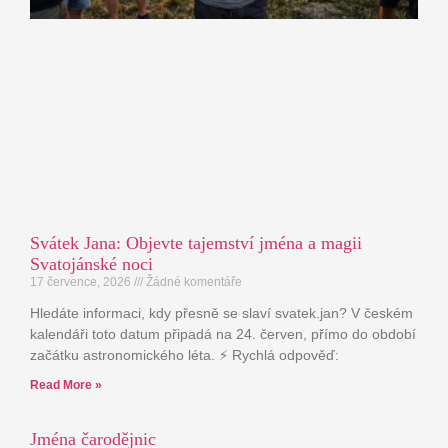
Svátek Jana: Objevte tajemství jména a magii
Svatojánské noci
17 července, 2026
Žádné komentáře
Hledáte informaci, kdy přesně se slaví svatek.jan? V českém
kalendáři toto datum připadá na 24. červen, přímo do období
začátku astronomického léta. ⚡ Rychlá odpověď:
Read More »
Jména čarodějnic