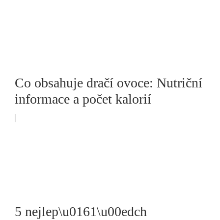
Co obsahuje dračí ovoce: Nutriční
informace a počet kalorií
5 nejlep\u0161\u00edch