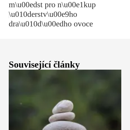
m\u00edst pro n\u00e1kup
\u010derstv\u00e9ho
dra\u010d\u00edho ovoce
Související články