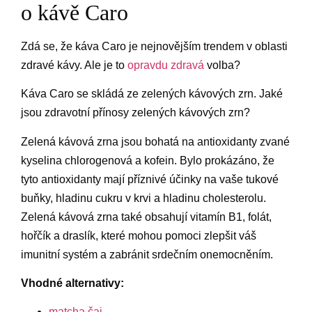
o kávě Caro
Zdá se, že káva Caro je nejnovějším trendem v oblasti
zdravé kávy. Ale je to
opravdu zdravá
volba?
Káva Caro se skládá ze zelených kávových zrn. Jaké
jsou zdravotní přínosy zelených kávových zrn?
Zelená kávová zrna jsou bohatá na antioxidanty zvané
kyselina chlorogenová a kofein. Bylo prokázáno, že
tyto antioxidanty mají příznivé účinky na vaše tukové
buňky, hladinu cukru v krvi a hladinu cholesterolu.
Zelená kávová zrna také obsahují vitamín B1, folát,
hořčík a draslík, které mohou pomoci zlepšit váš
imunitní systém a zabránit srdečním onemocněním.
Vhodné alternativy:
matcha čaj