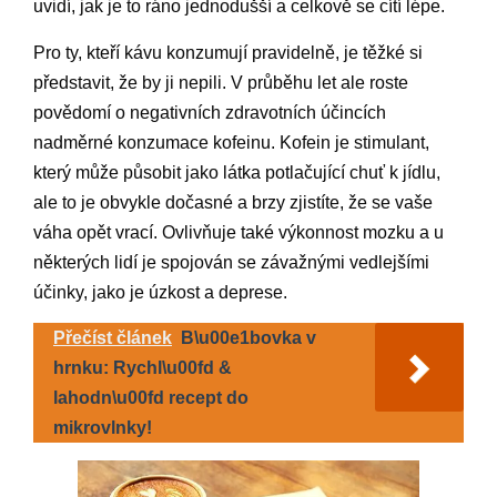
uvidí, jak je to ráno jednodušší a celkově se cítí lépe.
Pro ty, kteří kávu konzumují pravidelně, je těžké si
představit, že by ji nepili. V průběhu let ale roste
povědomí o negativních zdravotních účincích
nadměrné konzumace kofeinu. Kofein je stimulant,
který může působit jako látka potlačující chuť k jídlu,
ale to je obvykle dočasné a brzy zjistíte, že se vaše
váha opět vrací. Ovlivňuje také výkonnost mozku a u
některých lidí je spojován se závažnými vedlejšími
účinky, jako je úzkost a deprese.
Přečíst článek
B\u00e1bovka v
hrnku: Rychl\u00fd &
lahodn\u00fd recept do
mikrovlnky!