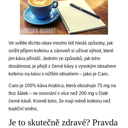
Ve světle těchto obav mnoho lidí hledá způsoby, jak
snížit příjem kofeinu a zároveň si užívat výhod, které
jim káva přináší. Jedním ze způsobů, jak toho
dosáhnout, je přejít z černé kávy s vysokým obsahem
kofeinu na kávu s nižším obsahem – jako je Caro.
Caro je 100% káva Arabica, která obsahuje 75 mg na
8oz šálek – ve srovnání s více než 200 mg v čisté
černé kávě. Kromě toho, že mají méně kofeinu než
tradiční směsi,
Je to skutečně zdravé? Pravda