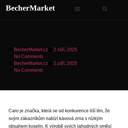
BecherMarket
BecherMarket.cz
2 září, 2025
9:46 pm
No Comments
BecherMarket.cz
2 září, 2025
9:46 pm
No Comments
Caro je značka, která se od konkurence liší tím, že
svým zákazníkům nabízí kávová zrna s nízkým
obsahem kyselin. K výrobě svých lahodných směsí