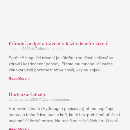
Přírodní podpora trávení v každodenním životě
4 srpna, 2026
Žádné komentáře
Správně fungující trávení je důležitou součástí celkového
zdraví i každodenní pohody. Přesto mu mnoho lidí začne
věnovat větší pozornost až ve chvíli, kdy se objeví
Read More »
Hortenzie-latnata
27 července, 2026
Žádné komentáře
Hortenzie latnatá (Hydrangea paniculata) přímo naplňuje
touhu po bohatě kvetoucím keři, který bez problémů přežije i
nejdrsnější české mrazy. Na rozdíl od citlivějších druhů tvoří
Read More »