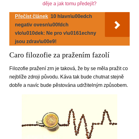
děje a jak tomu předejít?
Přečíst článek
10 hlavn\u00edch
negativ ovesn\u00fdch
vlo\u010dek: Ne pro v\u0161echny
jsou zdrav\u00e9!
Caro filozofie za pražením fazolí
Filozofie pražení zrn je taková, že by se měla pražit co
nejblíže zdroji původu. Káva tak bude chutnat stejně
dobře a navíc bude pěstována udržitelným způsobem.