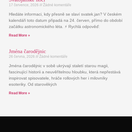
17 července, 2026
Žádné komentáře
Hledáte informaci, kdy přesně se slaví svatek.jan? V českém
kalendáři toto datum připadá na 24. červen, přímo do období
začátku astronomického léta. ⚡ Rychlá odpověď:
Read More »
Jména čarodějnic
26 června, 2026
Žádné komentáře
Jména čarodějnic v sobě ukrývají staletí starou magii,
fascinující historii a neuvěřitelnou hloubku, která nepřestává
inspirovat spisovatele, hráče rollových her i milovníky
esoteriky. Od starověkých
Read More »