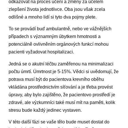
odkazovat na proces učení a změny za účelem
zlepšení života jednotlivce. Oba jsou však zcela
odlišné a mnoho lidí si tyto dva pojmy plete.
To se provádí buď ambulantně, nebo ve vážnějších
případech s významným úbytkem hmotnosti a
potenciálně ovlivněním orgánových funkcí mohou
pacienti vyžadovat hospitalizaci.
Jedná se o akutní léčbu zaměřenou na minimalizaci
počtu úmrtí. Úmrtnost je 5-15%. Vědci si uvědomují, že
potrava musí být do pacientova krevního oběhu
vkládána prostřednictvím síťování a je třeba provést
úpravy, aby bylo zajištěno, že pacientovo prostředí je
zdravé, ale výzkumníci také musí mít na paměti, kolik
stresu bude každý jedinec vystaven.
V této další fázi se vaše tělo bude muset dostat do