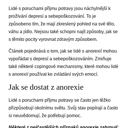
Lidé s poruchami příjmu potravy jsou náchylnější k
prožívání depresí a sebepoškozování. To je
způsobeno tím, že mají zkreslený pohled na své tělo,
váhu a jídlo. Nejsou také schopni najít způsoby, jak se
s těmito pocity vyrovnat zdravým způsobem.
Článek pojednává o tom, jak se lidé s anorexií mohou
vypořádat s depresí a sebepoškozováním. Zmiňuje
také některé copingové mechanismy, které mohou lidé
s anorexií používat ke zvládání svých emocí.
Jak se dostat z anorexie
Lidé s poruchami příjmu potravy se často jen těžko
přizpůsobují okolnímu světu. Svůj stav popírají a často
si neuvědomují, že potřebují pomoc.
Některé z nejčastějších příznaků anorexie zahrnují: