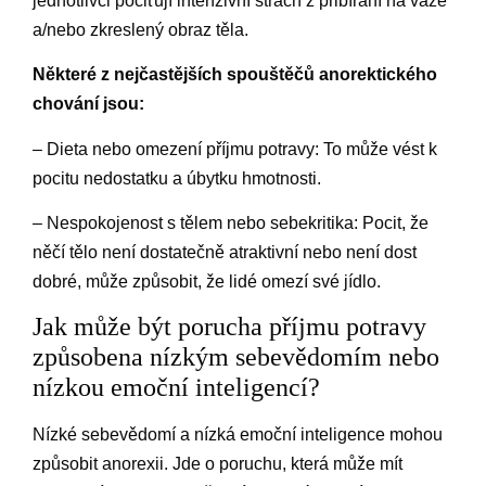
jednotlivci pociťují intenzivní strach z přibírání na váze
a/nebo zkreslený obraz těla.
Některé z nejčastějších spouštěčů anorektického
chování jsou:
– Dieta nebo omezení příjmu potravy: To může vést k
pocitu nedostatku a úbytku hmotnosti.
– Nespokojenost s tělem nebo sebekritika: Pocit, že
něčí tělo není dostatečně atraktivní nebo není dost
dobré, může způsobit, že lidé omezí své jídlo.
Jak může být porucha příjmu potravy
způsobena nízkým sebevědomím nebo
nízkou emoční inteligencí?
Nízké sebevědomí a nízká emoční inteligence mohou
způsobit anorexii. Jde o poruchu, která může mít