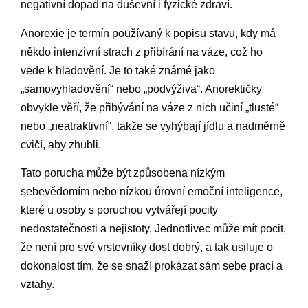
negativní dopad na duševní i fyzické zdraví.
Anorexie je termín používaný k popisu stavu, kdy má
někdo intenzivní strach z přibírání na váze, což ho
vede k hladovění. Je to také známé jako
„samovyhladovění“ nebo „podvýživa“. Anorektičky
obvykle věří, že přibývání na váze z nich učiní „tlusté“
nebo „neatraktivní“, takže se vyhýbají jídlu a nadměrně
cvičí, aby zhubli.
Tato porucha může být způsobena nízkým
sebevědomím nebo nízkou úrovní emoční inteligence,
které u osoby s poruchou vytvářejí pocity
nedostatečnosti a nejistoty. Jednotlivec může mít pocit,
že není pro své vrstevníky dost dobrý, a tak usiluje o
dokonalost tím, že se snaží prokázat sám sebe prací a
vztahy.