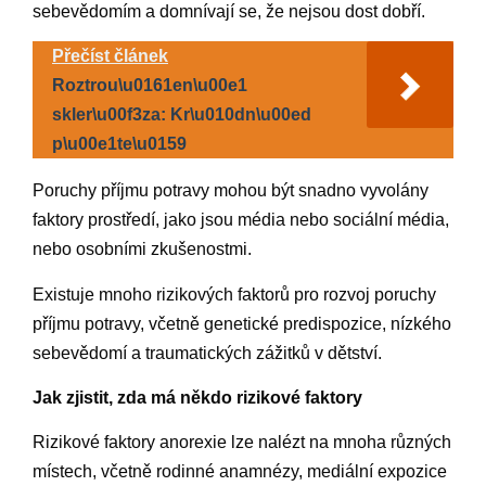
sebevědomím a domnívají se, že nejsou dost dobří.
Přečíst článek
Roztrou\u0161en\u00e1
skler\u00f3za: Kr\u010dn\u00ed
p\u00e1te\u0159
Poruchy příjmu potravy mohou být snadno vyvolány
faktory prostředí, jako jsou média nebo sociální média,
nebo osobními zkušenostmi.
Existuje mnoho rizikových faktorů pro rozvoj poruchy
příjmu potravy, včetně genetické predispozice, nízkého
sebevědomí a traumatických zážitků v dětství.
Jak zjistit, zda má někdo rizikové faktory
Rizikové faktory anorexie lze nalézt na mnoha různých
místech, včetně rodinné anamnézy, mediální expozice