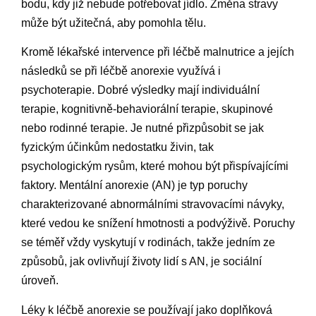
bodu, kdy již nebude potřebovat jídlo. Změna stravy
může být užitečná, aby pomohla tělu.
Kromě lékařské intervence při léčbě malnutrice a jejích
následků se při léčbě anorexie využívá i
psychoterapie. Dobré výsledky mají individuální
terapie, kognitivně-behaviorální terapie, skupinové
nebo rodinné terapie. Je nutné přizpůsobit se jak
fyzickým účinkům nedostatku živin, tak
psychologickým rysům, které mohou být přispívajícími
faktory. Mentální anorexie (AN) je typ poruchy
charakterizované abnormálními stravovacími návyky,
které vedou ke snížení hmotnosti a podvýživě. Poruchy
se téměř vždy vyskytují v rodinách, takže jedním ze
způsobů, jak ovlivňují životy lidí s AN, je sociální
úroveň.
Léky k léčbě anorexie se používají jako doplňková