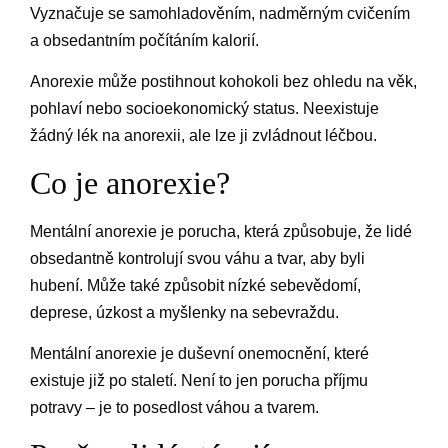
Vyznačuje se samohladověním, nadměrným cvičením
a obsedantním počítáním kalorií.
Anorexie může postihnout kohokoli bez ohledu na věk,
pohlaví nebo socioekonomický status. Neexistuje
žádný lék na anorexii, ale lze ji zvládnout léčbou.
Co je anorexie?
Mentální anorexie je porucha, která způsobuje, že lidé
obsedantně kontrolují svou váhu a tvar, aby byli
hubení. Může také způsobit nízké sebevědomí,
deprese, úzkost a myšlenky na sebevraždu.
Mentální anorexie je duševní onemocnění, které
existuje již po staletí. Není to jen porucha příjmu
potravy – je to posedlost váhou a tvarem.