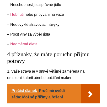
– Neschopnost jíst správné jídlo
–
Hubnutí
nebo přibývání na váze
– Neobvyklé stravovací návyky
– Pocit viny za výběr jídla
–
Nadměrná dieta
4 příznaky, že máte poruchu příjmu
potravy
1. Vaše strava je v drtivé většině zaměřena na
omezení kalorií a/nebo počítání maker
Přečíst článek
Proč mě svědí
záda: Možné příčiny a řešení