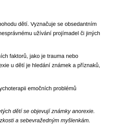
 pohodu dětí. Vyznačuje se obsedantním
esprávnému užívání projímadel či jiných
ch faktorů, jako je trauma nebo
exie u dětí je hledání známek a příznaků,
psychoterapii emočních problémů
etých dětí se objevují známky anorexie.
, úzkosti a sebevražedným myšlenkám.