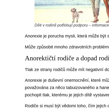
Děti v rodině potřebují podporu – informace
Anorexie je porucha mysli, která může být sp
Může způsobit mnoho zdravotních problémů
Anorektičtí rodiče a dopad rod
Tlak ze strany rodičů může mít negativní dop
Anorexie je duševní onemocnění, které můž
považována za něco tabuizovaného a hanebn
pochopit tlak, kterému je jejich dítě vystave
Rodiče si musí být vědomi toho, čím jejich 