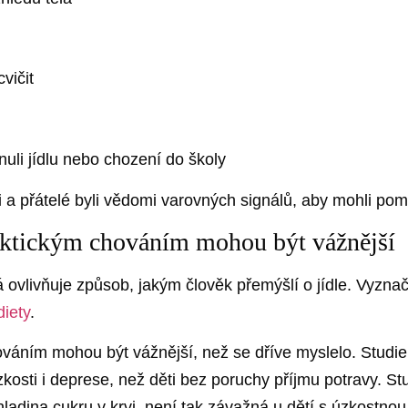
m
vičit
uli jídlu nebo chození do školy
níci a přátelé byli vědomi varovných signálů, aby mohli p
rektickým chováním mohou být vážnější
 ovlivňuje způsob, jakým člověk přemýšlí o jídle. Vyznač
iety
.
áním mohou být vážnější, než se dříve myslelo. Studie zji
sti i deprese, než děti bez poruchy příjmu potravy. Stud
ladina cukru v krvi, není tak závažná u dětí s úzkostnou