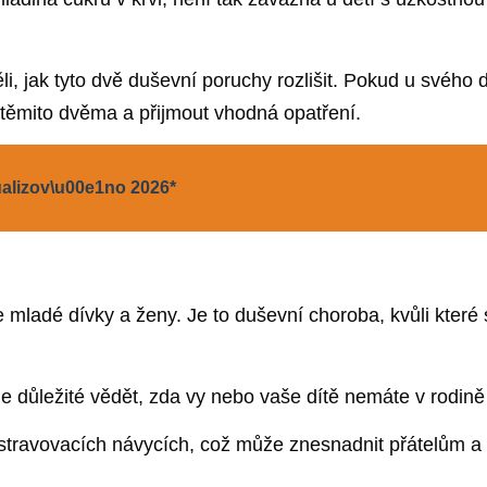
li, jak tyto dvě duševní poruchy rozlišit. Pokud u svého 
 těmito dvěma a přijmout vhodná opatření.
ualizov\u00e1no 2026*
e mladé dívky a ženy. Je to duševní choroba, kvůli které
je důležité vědět, zda vy nebo vaše dítě nemáte v rodině
h stravovacích návycích, což může znesnadnit přátelům 