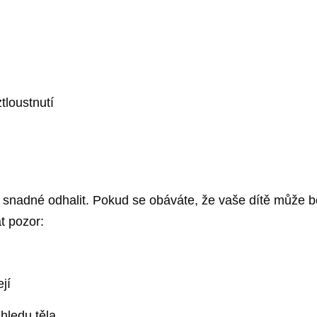
tloustnutí
 snadné odhalit. Pokud se obáváte, že vaše dítě může bo
t pozor:
jí
zhledu těla