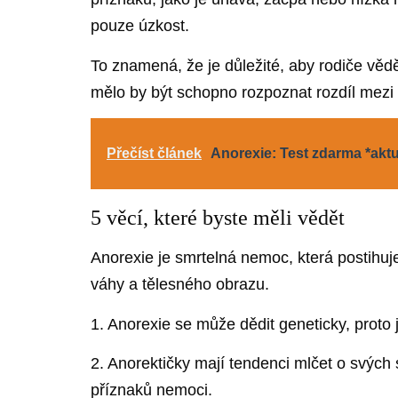
pouze úzkost.
To znamená, že je důležité, aby rodiče vědě
mělo by být schopno rozpoznat rozdíl mezi
Přečíst článek
Anorexie: Test zdarma *akt
5 věcí, které byste měli vědět
Anorexie je smrtelná nemoc, která postihuj
váhy a tělesného obrazu.
1. Anorexie se může dědit geneticky, proto 
2. Anorektičky mají tendenci mlčet o svýc
příznaků nemoci.