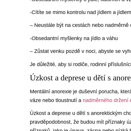
-Cítíte se mimo kontrolu nad jídlem a jídle
– Neustále být na cestách nebo nadměrně c
-Obsedantní myšlenky na jídlo a váhu
– Zůstat venku pozdě v noci, abyste se vyhn
Je důležité, aby si rodiče, rodinní přísluš
Úzkost a deprese u dětí s ano
Mentální anorexie je duševní porucha, která
váze nebo tloustnutí a
nadměrného držení d
Úzkost a deprese u dětí s anorektickým chov
pravděpodobnost, že budou mít příznaky úzko
příznaků, jako je únava, zácpa nebo nízká h