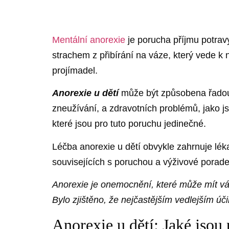
Mentální anorexie
je porucha příjmu potra
strachem z přibírání na váze, který vede 
projímadel.
Anorexie u dětí
může být způsobena řadou f
zneužívání, a zdravotních problémů, jako js
které jsou pro tuto poruchu jedinečné.
Léčba anorexie u dětí obvykle zahrnuje lék
souvisejících s poruchou a výživové porade
Anorexie je onemocnění, které může mít váž
Bylo zjištěno, že nejčastějším vedlejším 
Anorexie u dětí: Jaké jsou