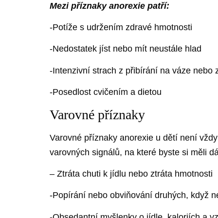
Mezi příznaky anorexie patří:
-Potíže s udržením zdravé hmotnosti
-Nedostatek jíst nebo mít neustále hlad
-Intenzivní strach z přibírání na váze nebo z
-Posedlost cvičením a dietou
Varovné příznaky
Varovné příznaky anorexie u dětí není vždy
varovných signálů, na které byste si měli dá
– Ztráta chuti k jídlu nebo ztráta hmotnosti
-Popírání nebo obviňování druhých, když ne
-Obsedantní myšlenky o jídle, kaloriích a v