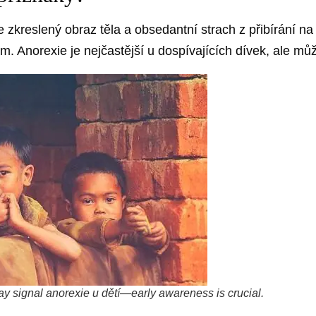
 zkreslený obraz těla a obsedantní strach z přibírání n
 Anorexie je nejčastější u dospívajících dívek, ale může
ay signal anorexie u dětí—early awareness is crucial.