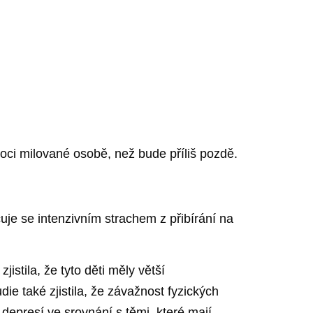
omoci milované osobě, než bude příliš pozdě.
uje se intenzivním strachem z přibírání na
stila, že tyto děti měly větší
ie také zjistila, že závažnost fyzických
 depresí ve srovnání s těmi, které mají