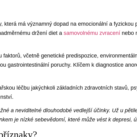
vy, která má významný dopad na emocionální a fyzickou
k nadměrnému držení diet a
samovolnému zvracení
nebo n
aktorů, včetně genetické predispozice, environmentální
ou gastrointestinální poruchy. Klíčem k diagnostice anor
ařskou léčbu jakýchkoli základních zdravotních stavů, 
nství.
né a neviditelné dlouhodobé vedlejší účinky. Už u pětil
účinkem je nízké sebevědomí, které může vést k depresi
 příznaky?