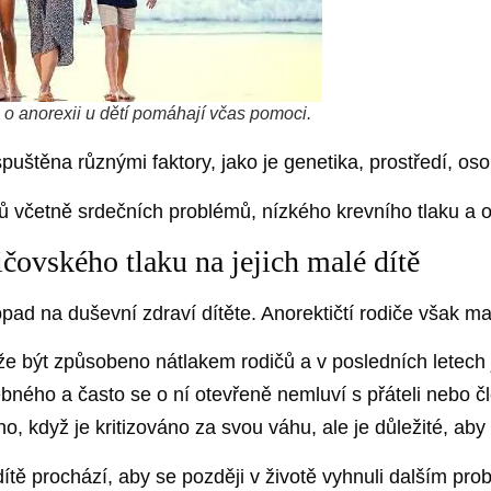
 o anorexii u dětí pomáhají včas pomoci.
uštěna různými faktory, jako je genetika, prostředí, osob
 včetně srdečních problémů, nízkého krevního tlaku a 
ičovského tlaku na jejich malé dítě
ad na duševní zdraví dítěte. Anorektičtí rodiče však mají 
e být způsobeno nátlakem rodičů a v posledních letech 
ého a často se o ní otevřeně nemluví s přáteli nebo čl
no, když je kritizováno za svou váhu, ale je důležité, aby 
dítě prochází, aby se později v životě vyhnuli dalším pr